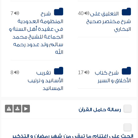
التعليق على
40
شرح
7
شرح مختصر صحيح
المنظومة العدودية
البخاري
في عقيدة أهل السنة و
الجماعة للشيخ محمد
سالم ولد عدود رحمه
الله
شرح كتاب
17
تقريب
8
الأخلاق و السير
الأسانيد و ترتيب
المسانيد
رسالة حامل القرآن
الحث على اغتنام ما تبقى من شهر رمضان و التذكير