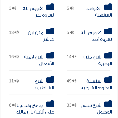
القواعد
5
تقويم الله
3
الفقهية
لغزوة بدر
تقويم الله
5
متن ابن
13
لغزوة أحد
عاشر
شرح متن
14
شرح لامية
16
الرحبية
الأفعال
سلسلة
49
شرح
11
العلوم الشرعية
الشاطبية
شرح سلم
33
جامع ولد بونا
6
الوصول
على ألفية بان مالك