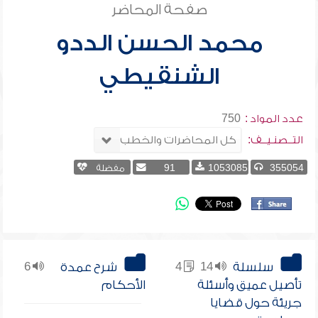
صفحة المحاضر
محمد الحسن الددو
الشنقيطي
عدد المواد :
750
التــصنـيــف:
355054
1053085
91
مفضلة
سلسلة
14
4
شرح عمدة
6
تأصيل عميق وأسئلة
الأحكام
جريئة حول قضايا