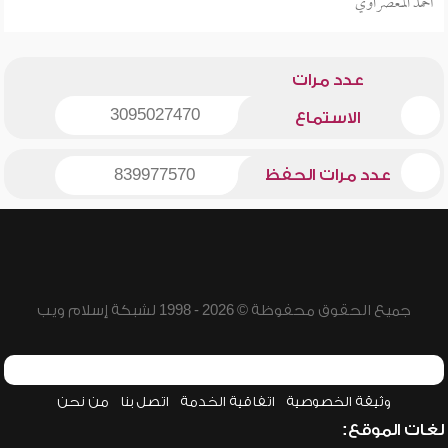
أحمد المعصراوي
عدد مرات
3095027470
الاستماع
عدد مرات الحفظ
839977570
جميع الحقوق محفوظة © 2026 - 1998 لشبكة إسلام ويب
وثيقة الخصوصية
اتفاقية الخدمة
اتصل بنا
من نحن
لغات الموقع: