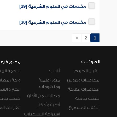
مقدمات في العلوم الشرعية [29]
مقدمات في العلوم الشرعية [30]
2
1
الصوتيات
محاور فرع
القرآن الكريم
أناشيد
الرحمة المه
محاضرات ودروس
متون علمية
واحة رمضان
ومنظومات
محاضرات مفرغة
الحج و العم
مختارات من الأذان
خطب جمعة
خطب جمع
أدعية و أذكار
الكتاب المسموع
القراءات ال
استراحة التسجيلات