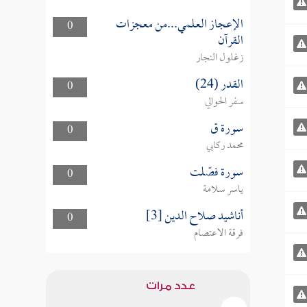
الإعجاز العلمي...من معجزات
0
القرآن
زغلول النجار
القدر (24)
0
سفر الحوالي
سورة ق
0
محمد ركابي
سورة فصّلت
0
ياسر سلامة
أناشيد صلاح الدين [3]
0
فرقة الاعتصام
عدد مرات