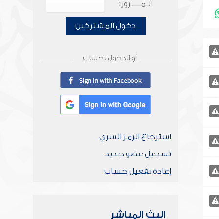
الـمـــــرور:
دخول المشتركين
أو الدخول بحساب
استرجاع الرمز السري
تسجيل عضو جديد
إعادة تفعيل حساب
البث المباشر