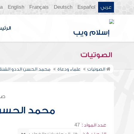
عربي
Español
Deutsch
Français
English
ia
الرئي
الصوتيات
الصوتيات
علماء ودعاة
محمد الحسن الددو الشن
صف
محمد الحسن
عدد المواد :
47