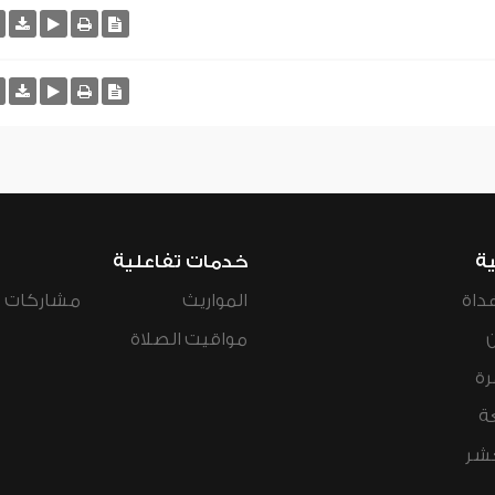
ية
خدمات تفاعلية
داة
المواريث
مشاركات ال
مواقيت الصلاة
رة
ة
عشر