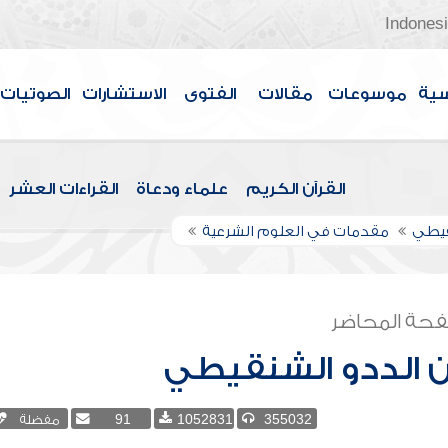
Indones
سية
موسوعات
مقالات
الفتوى
الاستشارات
الصوتيات
القرآن الكريم
علماء ودعاة
القراءات العشر
قيطي
مقدمات في العلوم الشرعية
حة المحاضر
 الددو الشنقيطي
355032
1052831
91
مفضلة