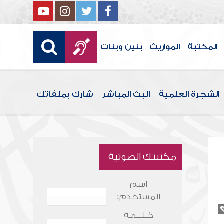
المكتبة
المواريث
بنين وبنات
الشجرة العلمية
البث المباشر
شارك بملفاتك
مكتبتك الصوتية
اسم
المستخدم:
كـلـــمـة