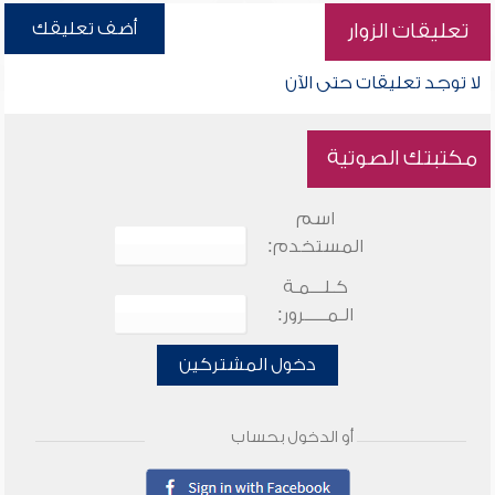
أضف تعليقك
تعليقات الزوار
لا توجد تعليقات حتى الآن
مكتبتك الصوتية
اسم
المستخدم:
كـلـــمـة
الـمـــــرور:
دخول المشتركين
أو الدخول بحساب