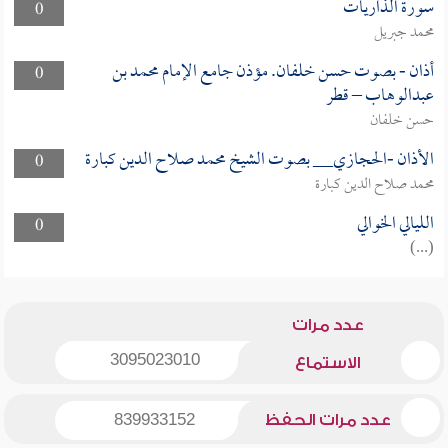
سورة الذاريات
0
محمد جبريل
أذان - بصوت حسن خلفان. مؤذن جامع الإمام محمد بن
0
عبدالوهاب – قطر
حسن خلفان
الأذان -الحجازي__ بصوت الشيخ محمد صلاح الدين كبارة
0
محمد صلاح الدين كبارة
الليالي الخوالي
0
(...)
عدد مرات
3095023010
الاستماع
عدد مرات الحفظ
839933152