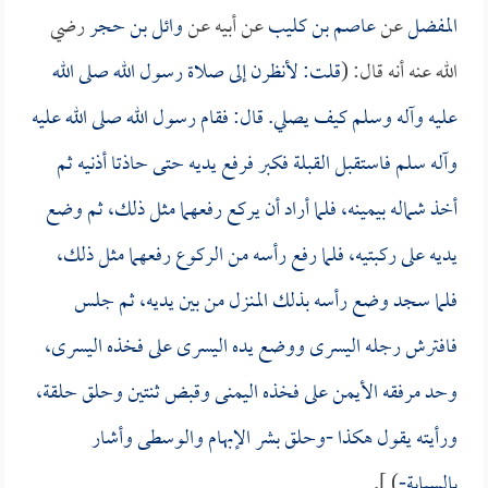
المفضل
عن
عاصم بن كليب
عن أبيه عن
وائل بن حجر
رضي
الله عنه أنه قال: (
قلت: لأنظرن إلى صلاة رسول الله صلى الله
عليه وآله وسلم كيف يصلي. قال: فقام رسول الله صلى الله عليه
وآله سلم فاستقبل القبلة فكبر فرفع يديه حتى حاذتا أذنيه ثم
أخذ شماله بيمينه، فلما أراد أن يركع رفعهما مثل ذلك، ثم وضع
يديه على ركبتيه، فلما رفع رأسه من الركوع رفعهما مثل ذلك،
فلما سجد وضع رأسه بذلك المنزل من بين يديه، ثم جلس
فافترش رجله اليسرى ووضع يده اليسرى على فخذه اليسرى،
وحد مرفقه الأيمن على فخذه اليمنى وقبض ثنتين وحلق حلقة،
ورأيته يقول هكذا -وحلق بشر الإبهام والوسطى وأشار
بالسبابة-
) ].