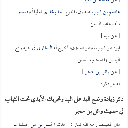
[ عن
عاصم بن كليب
].
عاصم بن كليب
صدوق، أخرج له
البخاري
تعليقاً و
مسلم
وأصحاب السنن.
[ عن أبيه ].
أبوه هو كليب، وهو صدوق، أخرج له
البخاري
في جزء رفع
اليدين وأصحاب السنن.
[ عن
وائل بن حجر
].
قد مر ذكره.
ذكر زيادة وضع اليد على اليد وتحريك الأيدي تحت الثياب
في حديث وائل بن حجر
قال المصنف رحمه الله تعالى: [ حدثنا
الحسن بن علي
حدثنا
أبو