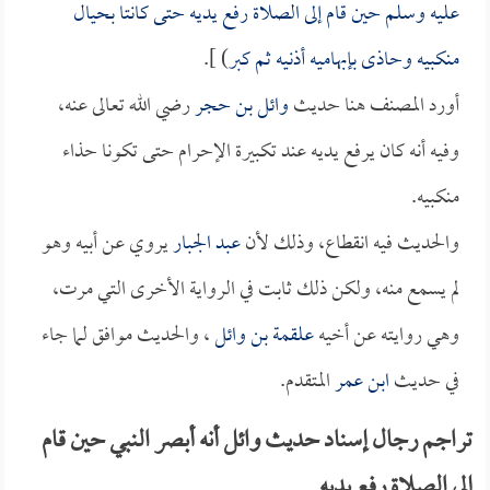
عليه وسلم حين قام إلى الصلاة رفع يديه حتى كانتا بحيال
منكبيه وحاذى بإبهاميه أذنيه ثم كبر
) ].
أورد المصنف هنا حديث
وائل بن حجر
رضي الله تعالى عنه،
وفيه أنه كان يرفع يديه عند تكبيرة الإحرام حتى تكونا حذاء
منكبيه.
والحديث فيه انقطاع، وذلك لأن
عبد الجبار
يروي عن أبيه وهو
لم يسمع منه، ولكن ذلك ثابت في الرواية الأخرى التي مرت،
وهي روايته عن أخيه
علقمة بن وائل
، والحديث موافق لما جاء
في حديث
ابن عمر
المتقدم.
تراجم رجال إسناد حديث وائل أنه أبصر النبي حين قام
إلى الصلاة رفع يديه