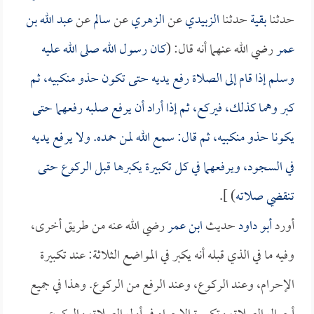
حدثنا
بقية
حدثنا
الزبيدي
عن
الزهري
عن
سالم
عن
عبد الله بن
عمر
رضي الله عنهما أنه قال: (
كان رسول الله صلى الله عليه
وسلم إذا قام إلى الصلاة رفع يديه حتى تكون حذو منكبيه، ثم
كبر وهما كذلك، فيركع، ثم إذا أراد أن يرفع صلبه رفعهما حتى
يكونا حذو منكبيه، ثم قال: سمع الله لمن حمده. ولا يرفع يديه
في السجود، ويرفعهما في كل تكبيرة يكبرها قبل الركوع حتى
تنقضي صلاته
) ].
أورد
أبو داود
حديث
ابن عمر
رضي الله عنه من طريق أخرى،
وفيه ما في الذي قبله أنه يكبر في المواضع الثلاثة: عند تكبيرة
الإحرام، وعند الركوع، وعند الرفع من الركوع. وهذا في جميع