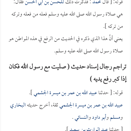
قوله: [ قال
محمد
: فذكرت ذلك
للحسن بن أبي الحسن
فقال:
هي صلاة رسول الله صلى الله عليه وسلم فعله من فعله وتركه
من تركه ].
يعني أنَّ هذا الذي ذكره في الحديث من الرفع في هذه المواطن هو
صلاة رسول الله صلى الله عليه وسلم.
تراجم رجال إسناد حديث ( صليت مع رسول الله فكان
إذا كبر رفع يديه )
قوله: [ حدثنا
عبيد الله بن عمر بن ميسرة الجشمي
].
عبيد الله بن عمر بن ميسرة الجشمي
ثقة، أخرج حديثه
البخاري
و
مسلم
و
أبو داود
و
النسائي
.
[ حدثنا
عبد الوارث بن سعيد
].