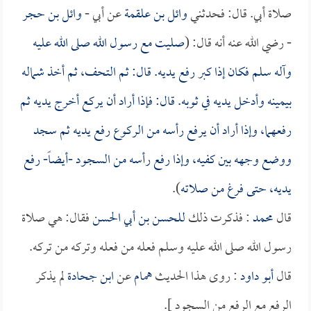
صلاة أبي. قال: فحدثني
وائل بن علقمة
عن أبي -
وائل بن حجر
- رضي الله عنه أنه قال: (
صليت مع رسول الله صلى الله عليه
وآله سلم فكان إذا كبر رفع يديه. قال: ثم التحف، ثم أخذ شماله
بيمينه وأدخل يديه في ثوبه. قال: فإذا أراد أن يركع أخرج يديه ثم
رفعهما، وإذا أراد أن يرفع رأسه من الركوع رفع يديه ثم سجد
ووضع وجهه بين كفيه، وإذا رفع رأسه من السجود -أيضاً- رفع
يديه، حتى فرغ من صلاته
).
قال
محمد
: فذكرت ذلك
للحسن بن أبي الحسن
فقال: هي صلاة
رسول الله صلى الله عليه وسلم فعله من فعله وتركه من تركه.
قال
أبو داود
: روى هذا الحديث
همام
عن
ابن جحادة
لم يذكر
الرفع مع الرفع من السجود ].