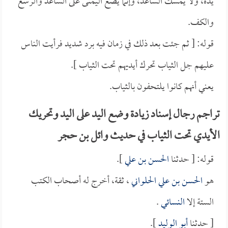
يده، ولا يمسك الساعد، وإنما يضع اليمنى على الساعد والرسغ
والكف.
قوله: [ ثم جئت بعد ذلك في زمان فيه برد شديد فرأيت الناس
عليهم جل الثياب تحرك أيديهم تحت الثياب ].
يعني أنهم كانوا يلتحفون بالثياب.
تراجم رجال إسناد زيادة وضع اليد على اليد وتحريك
الأيدي تحت الثياب في حديث وائل بن حجر
قوله: [ حدثنا
الحسن بن علي
].
هو
الحسن بن علي الحلواني
، ثقة، أخرج له أصحاب الكتب
الستة إلا
النسائي
.
[ حدثنا
أبو الوليد
].