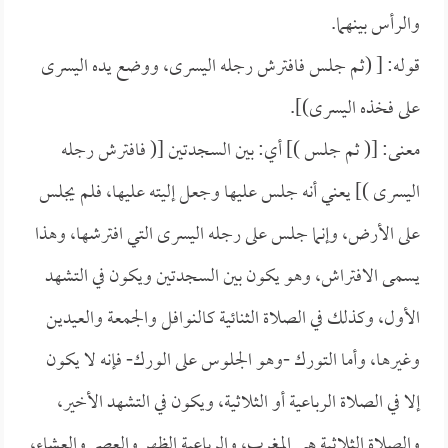
والرأس بينهما.
قوله: [ (ثم جلس فافترش رجله اليسرى، ووضع يده اليسرى
على فخذه اليسرى)].
معنى: [( ثم جلس )] أي: بين السجدتين [( فافترش رجله
اليسرى )] يعني أنه جلس عليها وجعل إليته عليها، فلم يجلس
على الأرض، وإنما جلس على رجله اليسرى التي افترشها، وهذا
يسمى الافتراش، وهو يكون بين السجدتين ويكون في التشهد
الأول، وكذلك في الصلاة الثنائية كالنوافل والجمعة والعيدين
وغيرها، وأما التورك -وهو الجلوس على الورك- فإنه لا يكون
إلا في الصلاة الرباعية أو الثلاثية، ويكون في التشهد الأخير،
والصلاة الثلاثية هي المغرب، والرباعية الظهر والعصر والعشاء،