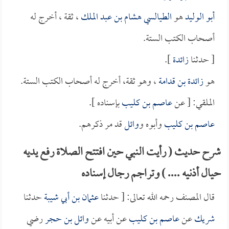
أبو الوليد
هو
الطيالسي هشام بن عبد الملك
، ثقة ، أخرج له
أصحاب الكتب الستة.
[ حدثنا
زائدة
].
هو
زائدة بن قدامة
، وهو ثقة، أخرج له أصحاب الكتب الستة.
الملقي: [ عن
عاصم بن كليب
بإسناده ].
عاصم بن كليب
وأبوه و
وائل
قد مر ذكرهم.
شرح حديث ( رأيت النبي حين افتتح الصلاة رفع يديه
حيال أذنيه .... ) وتراجم رجال إسناده
قال المصنف رحمه الله تعالى: [ حدثنا
عثمان بن أبي شيبة
حدثنا
شريك
عن
عاصم بن كليب
عن أبيه عن
وائل بن حجر
رضي