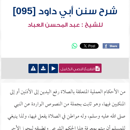
شرح سنن أبي داود [095]
للشيخ : عبد المحسن العباد
التفريغ النصي الكامل
من الأحكام العملية المتعلقة بالصلاة رفع اليدين إلى الأذنين أو إلى
المنكبين فيها، وهو ثابت بجملة من النصوص الواردة عن النبي
صلى الله عليه وسلم، وله مواطن في الصلاة يفعل فيها، ولذا ينبغي
للمسلم أن يهتم بمعرفة هذا الحكم الشرعي وتطبيقه ليحوز الأجر