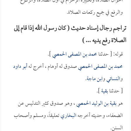
أحوال الصلاة، وتكبيرة الإحرام في أول الصلاة، والركوع
والرفع في جميع ركعات الصلاة.
تراجم رجال إسناد حديث ( كان رسول الله إذا قام إلى
الصلاة رفع يديه ... )
قوله: [ حدثنا
محمد بن المصفى الحمصي
].
محمد بن المصفى الحمصي
صدوق له أوهام ، أخرج له
أبو داود
و
النسائي
و
ابن ماجة
.
[ حدثنا
بقية
].
هو
بقية بن الوليد الحمصي
، وهو صدوق كثير التدليس عن
الضعفاء، وحديثه أخرجه
البخاري
تعليقاً، ومسلم وأصحاب
السنن.