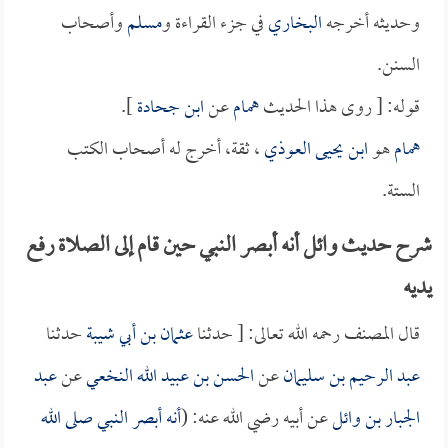
وحديثه أخرجه
البخاري
في جزء القراءة و
مسلم
وأصحاب
السنن.
قوله: [ روى هذا الحديث
همام
عن
ابن جحادة
].
همام
هو
ابن يحيى العوذي
، ثقة، أخرج له أصحاب الكتب
الستة.
شرح حديث وائل أنه أبصر النبي حين قام إلى الصلاة رفع
يديه
قال المصنف رحمه الله تعالى: [ حدثنا
عثمان بن أبي شيبة
حدثنا
عبد الرحيم بن سليمان
عن
الحسن بن عبيد الله النخعي
عن
عبد
الجبار بن وائل
عن أبيه رضي الله عنه: (
أنه أبصر النبي صلى الله