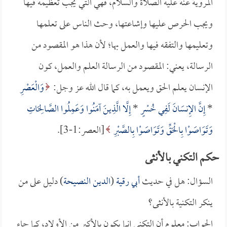
المروية عنه عليه الصلاة والسلام، فهي التي يجب تعظيمه فيها
ويجب الحرص عليها وإشاعتها، وحث الناس على تعلمها
وتعليمها والتفقه فيها والعمل بها؛ لأن هذا هو المقصود من
الرسالة، يعني: المقصود من الرسالة العلم والعمل، كون
الإنسان يعلم الحق ويعمل به، كما قال الله عز وجل:
وَالْعَصْرِ
*
إِنَّ الإِنسَانَ لَفِي خُسْرٍ
*
إِلَّا الَّذِينَ آمَنُوا وَعَمِلُوا الصَّالِحَاتِ
وَتَوَاصَوْا بِالْحَقِّ وَتَوَاصَوْا بِالصَّبْرِ
[العصر:1-3].
حكم التكني بالأنثى
السؤال: هل في حديث
أبي رقية
(
الدين النصيحة
) دليل على من
ينكر التكنية بالأنثى؟
الجواب: معلوم أن التكني إنما يكون بالأكبر من الأولاد، كما جاء