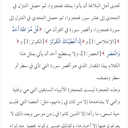
تحدى أهل البلاغة أن يأتوا بمثله فعجزوا، ثم حصل التنزل في
التحدي إلى عشر سور فعجزوا، ثم حصل التحدي في التنزل إلى
سورة فعجزوا، وأقصر سورة في القرآن هي:
قُلْ هُوَ اللَّهُ أَحَدٌ
[الإخلاص:1] و
إِنَّا أَعْطَيْنَاكَ الْكَوْثَرَ
[الكوثر:1] و
وَالْعَصْرِ
[العصر:1]، ولا يستطيع أحد أن يأتي بمثل هذا
الكلام بهذا المقدار الذي هو أقصر سورة التي تأتي في سطر أو
سطر ونصف.
وهذه المعجزة ليست كمعجزة الأنبياء السابقين التي هي وقتية
والتي لا يشاهدها إلا من كان في زمانهم، مثل: العصا التي قلبت
حية تسعى، ما رآها إلا الذين كانوا في زمن موسى وبعد ذلك لا
يعرفون عنها إلا أخبارها، وكذلك عيسى وكونه يحصل منه إبراء