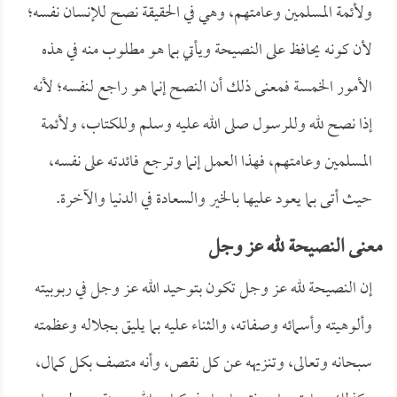
ولأئمة المسلمين وعامتهم، وهي في الحقيقة نصح للإنسان نفسه؛
لأن كونه يحافظ على النصيحة ويأتي بما هو مطلوب منه في هذه
الأمور الخمسة فمعنى ذلك أن النصح إنما هو راجع لنفسه؛ لأنه
إذا نصح لله وللرسول صلى الله عليه وسلم وللكتاب، ولأئمة
المسلمين وعامتهم، فهذا العمل إنما وترجع فائدته على نفسه،
حيث أتى بما يعود عليها بالخير والسعادة في الدنيا والآخرة.
معنى النصيحة لله عز وجل
إن النصيحة لله عز وجل تكون بتوحيد الله عز وجل في ربوبيته
وألوهيته وأسمائه وصفاته، والثناء عليه بما يليق بجلاله وعظمته
سبحانه وتعالى، وتنزيهه عن كل نقص، وأنه متصف بكل كمال،