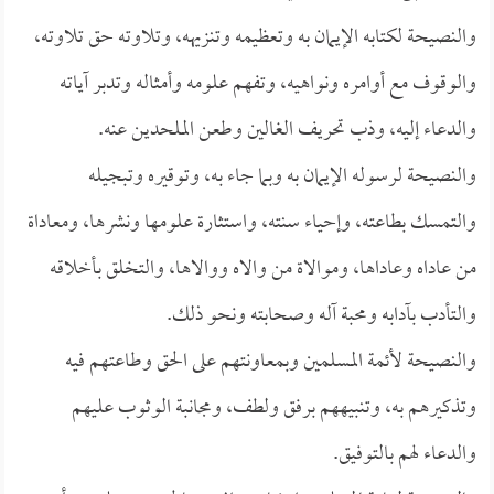
والنصيحة لكتابه الإيمان به وتعظيمه وتنزيهه، وتلاوته حق تلاوته،
والوقوف مع أوامره ونواهيه، وتفهم علومه وأمثاله وتدبر آياته
والدعاء إليه، وذب تحريف الغالين وطعن الملحدين عنه.
والنصيحة لرسوله الإيمان به وبما جاء به، وتوقيره وتبجيله
والتمسك بطاعته، وإحياء سنته، واستثارة علومها ونشرها، ومعاداة
من عاداه وعاداها، وموالاة من والاه ووالاها، والتخلق بأخلاقه
والتأدب بآدابه ومحبة آله وصحابته ونحو ذلك.
والنصيحة لأئمة المسلمين وبمعاونتهم على الحق وطاعتهم فيه
وتذكيرهم به، وتنبيههم برفق ولطف، ومجانبة الوثوب عليهم
والدعاء لهم بالتوفيق.