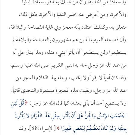
والسعادة لمن أخذ به، وأن من تمسك به ظفر بسعادة الدنيا
والآخرة، ومن أعرض عنه خسر الدنيا والآخرة، فكل ذلك
متعلق به، وكذلك اعتقاد بأنه معجز وفي غاية الفصاحة والبلاغة،
وأن فصحاء العرب الذين هم مشهورون بالفصاحة والبلاغة لم
يستطيعوا ولن يستطيعوا أن يأتوا بشيء مثله، وهذا يدل على أنه
من عند الله عز وجل جاء به النبي الكريم صلى الله عليه وسلم،
وقد كان أمياً لا يقرأ ولا يكتب، وجاء بهذا الكلام المعجز من
عند الله عز وجل، وبقيت هذه المعجزة مستمرة والتحدي قائماً.
ولا يستطيع أحد أن يأتي بمثله، كما قال الله عز وجل:
قُلْ لَئِنِ
اجْتَمَعَتِ الإِنسُ وَالْجِنُّ عَلَى أَنْ يَأْتُوا بِمِثْلِ هَذَا الْقُرْآنِ لا يَأْتُونَ
بِمِثْلِهِ وَلَوْ كَانَ بَعْضُهُمْ لِبَعْضٍ ظَهِيرًا
[الإسراء:88]، وقد