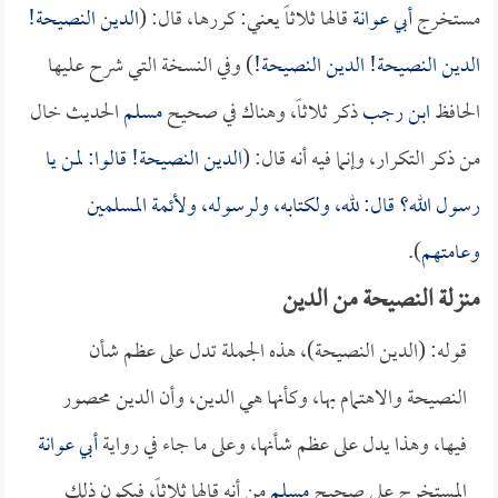
مستخرج
أبي عوانة
قالها ثلاثاً يعني: كررها، قال: (
الدين النصيحة!
الدين النصيحة! الدين النصيحة!
) وفي النسخة التي شرح عليها
الحافظ
ابن رجب
ذكر ثلاثاً، وهناك في صحيح
مسلم
الحديث خال
من ذكر التكرار، وإنما فيه أنه قال: (
الدين النصيحة! قالوا: لمن يا
رسول الله؟ قال: لله، ولكتابه، ولرسوله، ولأئمة المسلمين
وعامتهم
).
منزلة النصيحة من الدين
قوله: (الدين النصيحة)، هذه الجملة تدل على عظم شأن
النصيحة والاهتمام بها، وكأنها هي الدين، وأن الدين محصور
فيها، وهذا يدل على عظم شأنها، وعلى ما جاء في رواية
أبي عوانة
المستخرج على صحيح
مسلم
من أنه قالها ثلاثاً، فيكون ذلك