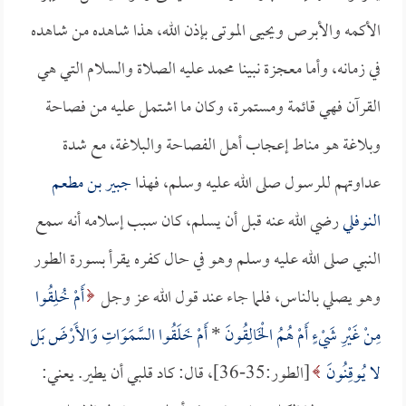
الأكمه والأبرص ويحيى الموتى بإذن الله، هذا شاهده من شاهده
في زمانه، وأما معجزة نبينا محمد عليه الصلاة والسلام التي هي
القرآن فهي قائمة ومستمرة، وكان ما اشتمل عليه من فصاحة
وبلاغة هو مناط إعجاب أهل الفصاحة والبلاغة، مع شدة
عداوتهم للرسول صلى الله عليه وسلم، فهذا
جبير بن مطعم
النوفلي
رضي الله عنه قبل أن يسلم، كان سبب إسلامه أنه سمع
النبي صلى الله عليه وسلم وهو في حال كفره يقرأ بسورة الطور
وهو يصلي بالناس، فلما جاء عند قول الله عز وجل
أَمْ خُلِقُوا
مِنْ غَيْرِ شَيْءٍ أَمْ هُمُ الْخَالِقُونَ
*
أَمْ خَلَقُوا السَّمَوَاتِ وَالأَرْضَ بَل
لا يُوقِنُونَ
[الطور:35-36]، قال: كاد قلبي أن يطير. يعني: