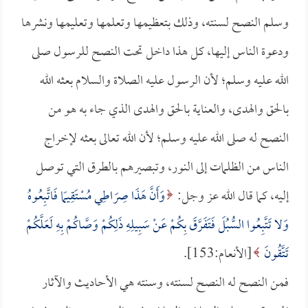
وسلم النصح لسنته، وذلك بتعظيمها وتعلمها وتعليمها ونشرها
ودعوة الناس إليها، كل هذا داخل تحت النصح للرسول صلى
الله عليه وسلم؛ لأن الرسول عليه الصلاة والسلام بعثه الله
بالحق والهدى، والعناية بالحق والهدى الذي جاء به هو من
النصح له صلى الله عليه وسلم؛ لأن الله تعالى بعثه لإخراج
الناس من الظلمات إلى النور، وتبصيرهم بالطرق التي توصل
إليه، كما قال الله عز وجل:
وَأَنَّ هَذَا صِرَاطِي مُسْتَقِيمًا فَاتَّبِعُوهُ
وَلا تَتَّبِعُوا السُّبُلَ فَتَفَرَّقَ بِكُمْ عَنْ سَبِيلِهِ ذَلِكُمْ وَصَّاكُمْ بِهِ لَعَلَّكُمْ
تَتَّقُونَ
[الأنعام:153].
فمن النصح له النصح لسنته، وسنته هي الأحاديث والآثار