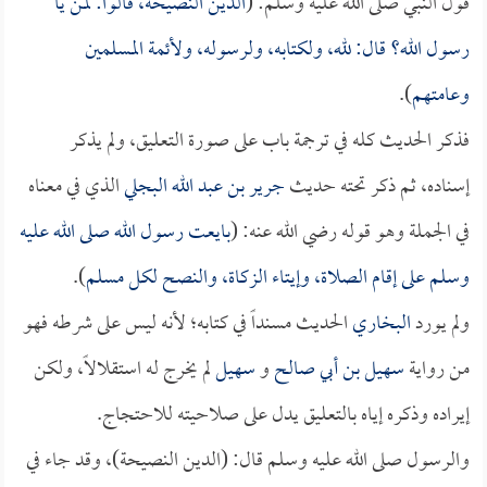
قول النبي صلى الله عليه وسلم: (
الدين النصيحة، قالوا: لمن يا
رسول الله؟ قال: لله، ولكتابه، ولرسوله، ولأئمة المسلمين
وعامتهم
).
فذكر الحديث كله في ترجمة باب على صورة التعليق، ولم يذكر
إسناده، ثم ذكر تحته حديث
جرير بن عبد الله البجلي
الذي في معناه
في الجملة وهو قوله رضي الله عنه: (
بايعت رسول الله صلى الله عليه
وسلم على إقام الصلاة، وإيتاء الزكاة، والنصح لكل مسلم
).
ولم يورد
البخاري
الحديث مسنداً في كتابه؛ لأنه ليس على شرطه فهو
من رواية
سهيل بن أبي صالح
و
سهيل
لم يخرج له استقلالاً، ولكن
إيراده وذكره إياه بالتعليق يدل على صلاحيته للاحتجاج.
والرسول صلى الله عليه وسلم قال: (الدين النصيحة)، وقد جاء في