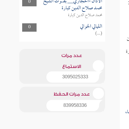
الأذان -الحجازي__ بصوت الشيخ
0
محمد صلاح الدين كبارة
محمد صلاح الدين كبارة
الليالي الخوالي
0
(...)
ن
ة
عدد مرات
الاستماع
3095025333
عدد مرات الحفظ
839958336
ا،