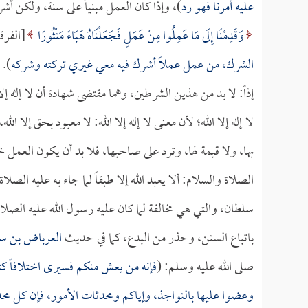
عليه أمرنا فهو رد
)، وإذا كان العمل مبنياً على سنة، ولكن أش
وَقَدِمْنَا إِلَى مَا عَمِلُوا مِنْ عَمَلٍ فَجَعَلْنَاهُ هَبَاءً مَنْثُورًا
[الفرقان:23] وقال الله عز وجل في
الشرك، من عمل عملاً أشرك فيه معي غيري تركته وشركه
).
إذاً: لا بد من هذين الشرطين، وهما مقتضى شهادة أن لا إله إ
لا إله إلا الله؛ لأن معنى لا إله إلا الله: لا معبود بحق إلا ال
بها، ولا قيمة لها، وترد على صاحبها، فلا بد أن يكون العمل خ
الصلاة والسلام: ألا يعبد الله إلا طبقاً لما جاء به عليه الصلا
سلطان، والتي هي مخالفة لما كان عليه رسول الله عليه الصلا
باتباع السنن، وحذر من البدع، كما في حديث
العرباض بن سا
صلى الله عليه وسلم: (
فإنه من يعش منكم فسيرى اختلافاً كثي
وعضوا عليها بالنواجذ، وإياكم ومحدثات الأمور، فإن كل مح