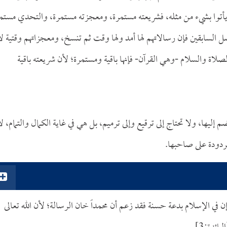
أتوا بشيء من مثله، فشريعته مستمرة، ومعجزته مستمرة، والتحدي مستم
 السابقين فإن رسالاتهم لها أمد ولها وقت ثم تنسخ، ومعجزاتهم وقتية لا
لصلاة والسلام -وهي القرآن- فإنها باقية ومستمرة؛ لأن شريعته باقية
إليها، ولا تحتاج إلى ترقيع وإلى ترميم، بل هي في غاية الكمال والتمام، لا
ردودة على صاحبها.
إن في الإسلام بدعة حسنة فقد زعم أن محمداً خان الرسالة؛ لأن الله تعالى