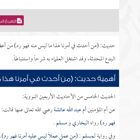
التفريغ ال
حديث: (من أحدث في أمرنا هذا ما ليس منه فهو رد) من أعظم 
البدع المحدثة، وقد اشتغل العلماء به شرحاً واستنباطاً.
أهمية حديث: (من أحدث في أمرنا هذا م
الحديث الخامس من الأحاديث الأربعين النووية:
عن أم المؤمنين
أم عبد الله عائشة
رضي الله تعالى عنها قالت: 
فهو رد
) رواه
البخاري
و
مسلم
.
وفي رواية لـ
مسلم
: (
من عمل عملاً ليس عليه أمرنا فهو رد
).