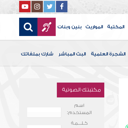
المكتبة
المواريث
بنين وبنات
الشجرة العلمية
البث المباشر
شارك بملفاتك
مكتبتك الصوتية
اسم
المستخدم:
كـلـــمـة