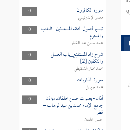
اة
سورة الكافرون
0
لا
معمر الإندونيسي
تيسير أصول الفقه للمبتدئين - الندب
0
والمحرم
محمد حسن عبد الغفار
شرح زاد المستقنع_باب الغسل
0
والتكفين [2]
محمد مختار الشنقيطي
سورة الذاريات
0
ن
محمد جبريل
أذان - بصوت حسن خلفان. مؤذن
0
جامع الإمام محمد بن عبدالوهاب –
قطر
حسن خلفان