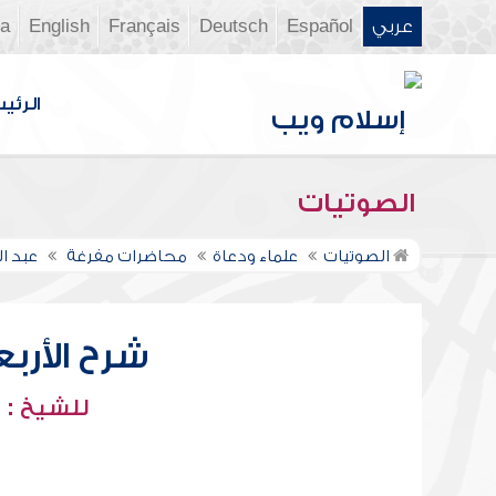
عربي
Español
Deutsch
Français
English
ia
الرئي
الصوتيات
الصوتيات
علماء ودعاة
محاضرات مفرغة
عبد ا
شرح الأربعي
للشيخ : 