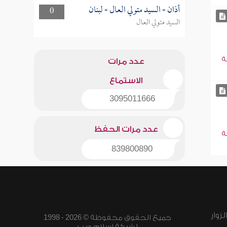
أذان - السيد متولي العال - لبنان
0
السيد متولي العال
ة
عدد مرات
الاستماع
3095011666
عدد مرات الحفظ
ة
839800890
زوار
جميع الحقوق محفوظة © 2026 - 1998
لشبكة إسلام ويب