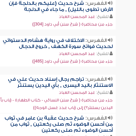
الفهرس:
شرح حديث (عليكم بالدلجة فإن
الأرض تطوى بالليل) , ما جاء في الدلجة
للشيخ:
عبد المحسن العباد
جزء من محاضرة ( شرح سنن أبي داود [304])
الفهرس:
الاختلاف في رواية هشام الدستوائي
لحديث فواتح سورة الكهف , خروج الدجال
للشيخ:
عبد المحسن العباد
جزء من محاضرة ( شرح سنن أبي داود [485])
الفهرس:
تراجم رجال إسناد حديث علي في
الاستنثار باليد اليسرى , بأي اليدين يستنثر
للشيخ:
عبد المحسن العباد
جزء من محاضرة ( شرح سنن النسائي - كتاب الطهارة - (باب بأ
اليدين يستنثر؟) إلى (باب عدد غسل الوجه))
الفهرس:
شرح حديث عقبة بن عامر في ثواب
من أحسن الوضوء ثم صلى ركعتين , ثواب من
أحسن الوضوء ثم صلى ركعتين