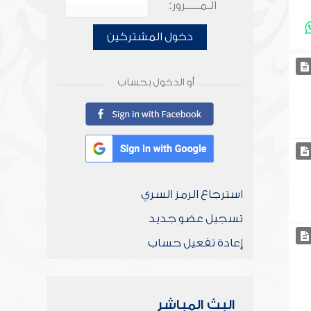
الـمـــــرور:
دخول المشتركين
أو الدخول بحساب
استرجاع الرمز السري
تسجيل عضو جديد
إعادة تفعيل حساب
البث المباشر