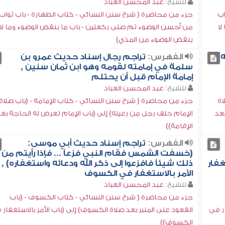
للشيخ:
عبد المحسن العباد
اب
جزء من محاضرة ( شرح سنن النسائي - كتاب الطهارة - باب ثواب
لا
من أحسن الوضوء ثم صلى ركعتين - باب ما ينقض الوضوء وما لا
ينقض الوضوء من المذي)
الفهرس:
تراجم رجال إسناد حديث عمرو بن
سلمة في إمامته لقومه وهو ابن ثمان سنين ,
إمامة الإمام قبل أن يحتلم
للشيخ:
عبد المحسن العباد
اة
جزء من محاضرة ( شرح سنن النسائي - كتاب الإمامة - (باب صلاة
بعد
الإمام خلف رجل من رعيته) إلى (باب الإمام تعرض له الحاجة بع
الإقامة))
الفهرس:
تراجم إسناد حديث أبي موسى:
(خسفت الشمس فقام النبي فزعاً ... فإذا رأيتم من
غفار
ذلك شيئاً فافزعوا إلى ذكر الله ودعائه واستغفاره) ,
الأمر بالاستغفار في الكسوف
للشيخ:
عبد المحسن العباد
جزء من محاضرة ( شرح سنن النسائي - كتاب الكسوف - (باب
ار في
القعود على المنبر بعد صلاة الكسوف) إلى (باب الأمر بالاستغفار 
الكسوف))