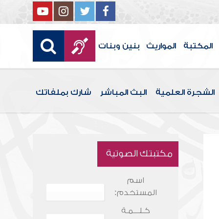
المكتبة
المواريث
بنين وبنات
الشجرة العلمية
البث المباشر
شارك بملفاتك
مكتبتك الصوتية
اسم
المستخدم:
كـلـــمـة