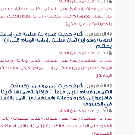
للشيخ:
عبد المحسن العباد
جزء من محاضرة ( شرح سنن النسائي - كتاب الطهارة - باب ثو
من أحسن الوضوء ثم صلى ركعتين - باب ما ينقض الوضوء وما 
ينقض الوضوء من المذي)
الفهرس:
شرح حديث عمرو بن سلمة في إمامته
لقومه وهو ابن ثمان سنين , إمامة الإمام قبل أن
يحتلم
للشيخ:
عبد المحسن العباد
جزء من محاضرة ( شرح سنن النسائي - كتاب الإمامة - (باب صل
الإمام خلف رجل من رعيته) إلى (باب الإمام تعرض له الحاجة 
الإقامة))
الفهرس:
شرح حديث أبي موسى: (خسفت
الشمس فقام النبي فزعاً ... فإذا رأيتم منها شيئاً
فافزعوا إلى ذكره ودعائه واستغفاره) , الأمر بالاست
في الكسوف
للشيخ:
عبد المحسن العباد
جزء من محاضرة ( شرح سنن النسائي - كتاب الكسوف - (باب
القعود على المنبر بعد صلاة الكسوف) إلى (باب الأمر بالاستغف
الكسوف))