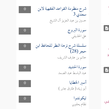
شرح منظومة القواعد الفقهية لابن
0
سعدي 3
حسين بن عبد العزيز آل الشيخ
سورة البروج
0
علي الحذيفي
سلسلة شرح نزهة النظر للحافظ ابن
0
حجر (28)
د
حاتم بن عارف الشريف
سورة الحديد
0
عبد الباسط عبد الصمد
أسير الخطايا
0
أبو زياد ( طارق جابر )
تيكوندوا
0
في
نظام يعقوبي