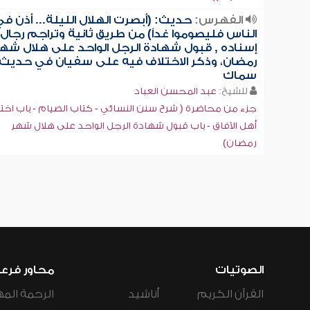
الفهرس:
حديث: (أبصرت الهلال الليلة... أذن ف
الناس فليصوموا غداً) من طريق ثانية وتراجم رجال
إسناده , قبول شهادة الرجل الواحد على هلال شه
رمضان، وذكر الاختلاف فيه على سفيان في حديث
سماك
للشيخ:
عبد المحسن العباد
جزء من محاضرة ( شرح سنن النسائي - كتاب الصيام - باب اخت
أهل الآفاق - باب قبول شهادة الرجل الواحد على هلال شهر
رمضان)
الصوتيات
محاور فرع
القرآن الكريم
أناشيد
الرحمة المه