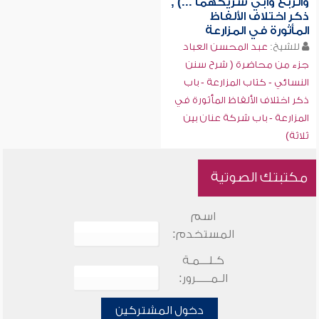
والربع وأبي شريكهما ...) ,
ذكر اختلاف الألفاظ
المأثورة في المزارعة
للشيخ:
عبد المحسن العباد
جزء من محاضرة ( شرح سنن
النسائي - كتاب المزارعة - باب
ذكر اختلاف الألفاظ المأثورة في
المزارعة - باب شركة عنان بين
ثلاثة)
مكتبتك الصوتية
اسم
المستخدم:
كـلـــمـة
الـمـــــرور:
دخول المشتركين