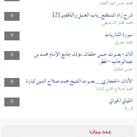
محمد حسن عبد الغفار
شرح زاد المستقنع_باب الغسل والتكفين [2]
0
محمد مختار الشنقيطي
سورة الذاريات
0
محمد جبريل
أذان - بصوت حسن خلفان. مؤذن جامع الإمام محمد بن
0
عبدالوهاب – قطر
حسن خلفان
الأذان -الحجازي__ بصوت الشيخ محمد صلاح الدين كبارة
0
محمد صلاح الدين كبارة
الليالي الخوالي
0
(...)
عدد مرات