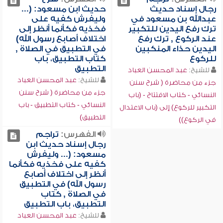
رجال إسناد حديث
حديث ابن مسعود: (...
عبدالله بن مسعود في
وليفرش كفيه على
ترك رفع اليدين للتكبير
فخذيه فكأنما أنظر إلى
عند الركوع , ترك رفع
اختلاف أصابع رسول الله)
اليدين حذاء المنكبين
في التطبيق في الصلاة ,
للركوع
كتاب التطبيق، باب
التطبيق
للشيخ:
عبد المحسن العباد
للشيخ:
عبد المحسن العباد
جزء من محاضرة ( شرح سنن
جزء من محاضرة ( شرح سنن
النسائي - كتاب الافتتاح - (باب
النسائي - كتاب التطبيق - باب
التكبير للركوع) إلى (باب الاعتدال
التطبيق)
في الركوع))
الفهرس:
تراجم
رجال إسناد حديث ابن
مسعود: (... وليفرش
كفيه على فخذيه فكأنما
أنظر إلى اختلاف أصابع
رسول الله) في التطبيق
في الصلاة , كتاب
التطبيق، باب التطبيق
للشيخ:
عبد المحسن العباد