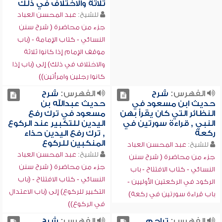
ثلاثة والاختلاف في ذلك
للشيخ:
عبد المحسن العباد
جزء من محاضرة ( شرح سنن
النسائي - كتاب الإمامة - (باب
موقف الإمام إذا كانوا ثلاثة
والاختلاف في ذلك) إلى (باب إذا
كانوا رجلين وامرأتين))
الفهرس:
شرح
الفهرس:
شرح
حديث ابن مسعود في
حديث عبدالله بن
النظائر التي كان يقرأ بهن
مسعود في ترك رفع
النبي , قراءة سورتين في
اليدين للتكبير عند الركوع
ركعة
, ترك رفع اليدين حذاء
المنكبين للركوع
للشيخ:
عبد المحسن العباد
للشيخ:
عبد المحسن العباد
جزء من محاضرة ( شرح سنن
جزء من محاضرة ( شرح سنن
النسائي - كتاب الافتتاح - باب
النسائي - كتاب الافتتاح - (باب
الركود في الركعتين الأوليين -
التكبير للركوع) إلى (باب الاعتدال
باب قراءة سورتين في ركعة)
في الركوع))
الفهرس:
تراجم
الفهرس:
شرح