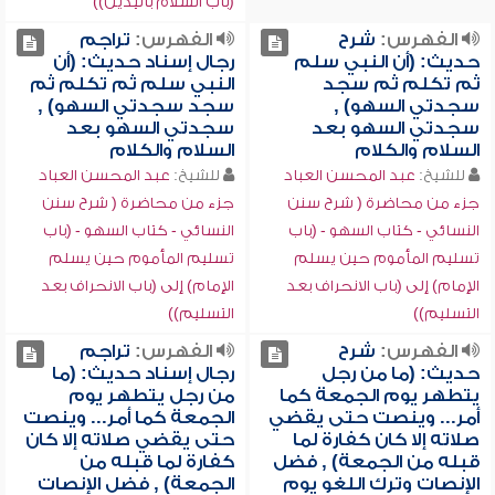
(باب السلام باليدين))
الفهرس:
شرح
الفهرس:
تراجم
حديث: (أن النبي سلم
رجال إسناد حديث: (أن
ثم تكلم ثم سجد
النبي سلم ثم تكلم ثم
سجدتي السهو) ,
سجد سجدتي السهو) ,
سجدتي السهو بعد
سجدتي السهو بعد
السلام والكلام
السلام والكلام
للشيخ:
عبد المحسن العباد
للشيخ:
عبد المحسن العباد
جزء من محاضرة ( شرح سنن
جزء من محاضرة ( شرح سنن
النسائي - كتاب السهو - (باب
النسائي - كتاب السهو - (باب
تسليم المأموم حين يسلم
تسليم المأموم حين يسلم
الإمام) إلى (باب الانحراف بعد
الإمام) إلى (باب الانحراف بعد
التسليم))
التسليم))
الفهرس:
شرح
الفهرس:
تراجم
حديث: (ما من رجل
رجال إسناد حديث: (ما
يتطهر يوم الجمعة كما
من رجل يتطهر يوم
أمر... وينصت حتى يقضي
الجمعة كما أمر... وينصت
صلاته إلا كان كفارة لما
حتى يقضي صلاته إلا كان
قبله من الجمعة) , فضل
كفارة لما قبله من
الإنصات وترك اللغو يوم
الجمعة) , فضل الإنصات