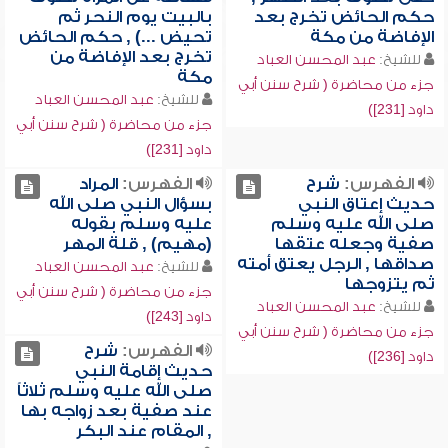
حكم الحائض تخرج بعد
بالبيت يوم النحر ثم
الإفاضة من مكة
تحيض ...) , حكم الحائض
تخرج بعد الإفاضة من
للشيخ:
عبد المحسن العباد
مكة
جزء من محاضرة ( شرح سنن أبي
للشيخ:
عبد المحسن العباد
داود [231])
جزء من محاضرة ( شرح سنن أبي
داود [231])
الفهرس:
شرح
الفهرس:
المراد
حديث إعتاق النبي
بسؤال النبي صلى الله
صلى الله عليه وسلم
عليه وسلم بقوله
صفية وجعله عتقها
(مهيم) , قلة المهر
صداقها , الرجل يعتق أمته
للشيخ:
عبد المحسن العباد
ثم يتزوجها
جزء من محاضرة ( شرح سنن أبي
للشيخ:
عبد المحسن العباد
داود [243])
جزء من محاضرة ( شرح سنن أبي
الفهرس:
شرح
داود [236])
حديث إقامة النبي
صلى الله عليه وسلم ثلاثاً
عند صفية بعد زواجه بها
, المقام عند البكر