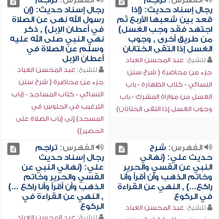
الفهرس:
تراجم
الفهرس:
تراجم
رجال إسناد حديث: (إذا
رجال إسناد حديث: (إن
قعد بين شعبها الأربع ثم
رسول الله نهى عن الصلاة
اجتهد فقد وجب الغسل)
في أعطان الإبل) , ذكر
من طريق أخرى , وجوب
نهي النبي صلى الله عليه
الغسل إذا التقى الختانان
وسلم عن الصلاة في
أعطان الإبل
للشيخ:
عبد المحسن العباد
للشيخ:
عبد المحسن العباد
جزء من محاضرة ( شرح سنن
جزء من محاضرة ( شرح سنن
النسائي - كتاب الطهارة - باب
النسائي - كتاب المساجد - (باب
الغسل من مواراة المشرك - باب
الترغيب في الجلوس في
وجوب الغسل إذا التقى الختانان)
المسجد) إلى (باب الصلاة على
الحصير))
الفهرس:
شرح
الفهرس:
تراجم
حديث علي: (نهاني
رجال إسناد حديث
النبي عن القسي والحرير
علي: (نهاني النبي عن
وخاتم الذهب وأن أقرأ وأنا
القسي والحرير وخاتم
راكع...) , النهي عن القراءة
الذهب وأن أقرأ وأنا راكع ...)
في الركوع
, النهي عن القراءة في
الركوع
للشيخ:
عبد المحسن العباد
للشيخ:
عبد المحسن العباد