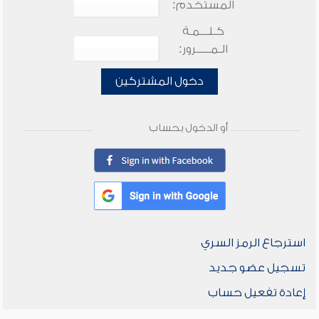
المستخدم:
كـلـــمـة
الـمـــــرور:
دخول المشتركين
أو الدخول بحساب
استرجاع الرمز السري
تسجيل عضو جديد
إعادة تفعيل حساب