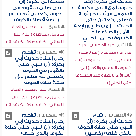
حديث أبي بكرة: (كنا
حديث أبي بكرة: (أن
جلوساً مع النبي فكسفت
النبي صلى بالقوم في
الشمس فوثب يجر ثوبه
الخوف ركعتين ثم سلم
فصلى ركعتين حتى
...) , صفة صلاة الخوف
انجلت ...) من طريق رابعة
للشيخ:
عبد المحسن العباد
, الأمر بالصلاة عند
جزء من محاضرة ( شرح سنن
الكسوف حتى تنجلي
النسائي - كتاب صلاة الخوف [3])
للشيخ:
عبد المحسن العباد
الفهرس:
تراجم
جزء من محاضرة ( شرح سنن
رجال إسناد حديث أبي
النسائي - كتاب الكسوف - (باب
بكرة: (أن النبي صلى
كسوف الشمس والقمر) إلى
بالقوم في الخوف
(باب الأمر بالصلاة عند الكسوف
ركعتين ثم سلم ...) ,
صفة صلاة الخوف
حتى تنجلي))
للشيخ:
عبد المحسن العباد
جزء من محاضرة ( شرح سنن
النسائي - كتاب صلاة الخوف [3])
الفهرس:
شرح
الفهرس:
تراجم
حديث أبي بكرة: (أن
رجال إسناد حديث أبي
النبي صلى صلاة الخوف
بكرة: (أن النبي صلى صلاة
بالذي خلفه ركعتين
الخوف بالذي خلفه