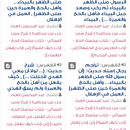
الرسول صلى الظهر
صلى الظهر بالبيداء...
بالبيداء ثم ركب وصعد
وأهل بالحج والعمرة حين
جبل البيداء فأهل بالحج
صلى الظهر) , العمل في
والعمرة ...) , البيداء
الإهلال
للشيخ:
عبد المحسن العباد
للشيخ:
عبد المحسن العباد
جزء من محاضرة ( شرح سنن
جزء من محاضرة ( شرح سنن
النسائي - كتاب مناسك الحج -
النسائي - كتاب مناسك الحج -
(باب التعريس بذي الحليفة) إلى
(باب كيف التلبية) إلى (باب إهلال
(باب غسل المحرم))
النفساء))
الفهرس:
تراجم
الفهرس:
شرح
رجال إسناد حديث: (أن
حديث: (... لولا أن معي
رسول الله صلى الظهر
الهدي لأحللت ...) , كيف
بالبيداء... وأهل بالحج
يفعل من أهلّ بالحج
والعمرة حين صلى الظهر)
والعمرة ولم يسق الهدي
, العمل في الإهلال
للشيخ:
عبد المحسن العباد
للشيخ:
عبد المحسن العباد
جزء من محاضرة ( شرح سنن
جزء من محاضرة ( شرح سنن
النسائي - كتاب مناسك الحج -
النسائي - كتاب مناسك الحج -
(باب ذكر الفضل في الطواف
(باب كيف التلبية) إلى (باب إهلال
بالبيت) إلى (باب كيف يفعل من
النفساء))