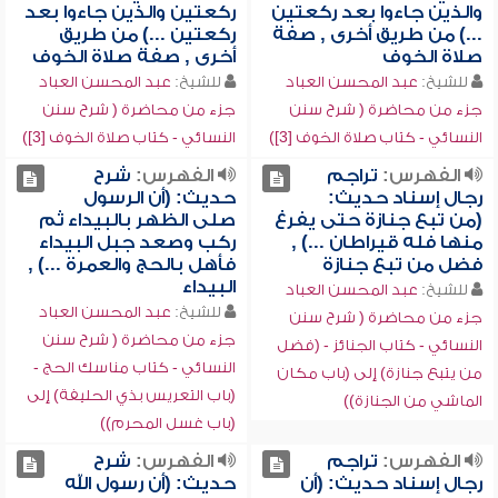
والذين جاءوا بعد ركعتين
ركعتين والذين جاءوا بعد
...) من طريق أخرى , صفة
ركعتين ...) من طريق
صلاة الخوف
أخرى , صفة صلاة الخوف
للشيخ:
عبد المحسن العباد
للشيخ:
عبد المحسن العباد
جزء من محاضرة ( شرح سنن
جزء من محاضرة ( شرح سنن
النسائي - كتاب صلاة الخوف [3])
النسائي - كتاب صلاة الخوف [3])
الفهرس:
تراجم
الفهرس:
شرح
رجال إسناد حديث:
حديث: (أن الرسول
(من تبع جنازة حتى يفرغ
صلى الظهر بالبيداء ثم
منها فله قيراطان ...) ,
ركب وصعد جبل البيداء
فضل من تبع جنازة
فأهل بالحج والعمرة ...) ,
البيداء
للشيخ:
عبد المحسن العباد
للشيخ:
عبد المحسن العباد
جزء من محاضرة ( شرح سنن
جزء من محاضرة ( شرح سنن
النسائي - كتاب الجنائز - (فضل
النسائي - كتاب مناسك الحج -
من يتبع جنازة) إلى (باب مكان
(باب التعريس بذي الحليفة) إلى
الماشي من الجنازة))
(باب غسل المحرم))
الفهرس:
تراجم
الفهرس:
شرح
رجال إسناد حديث: (أن
حديث: (أن رسول الله