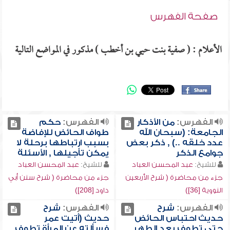
صفحة الفهرس
الأعلام : ( صفية بنت حيي بن أخطب ) مذكور في المواضع التالية
الفهرس:
من الأذكار
الفهرس:
حكم
الجامعة: (سبحان الله
طواف الحائض للإفاضة
عدد خلقه ..) , ذكر بعض
بسبب ارتباطها برحلة لا
جوامع الذكر
يمكن تأجيلها , الأسئلة
للشيخ:
عبد المحسن العباد
للشيخ:
عبد المحسن العباد
جزء من محاضرة ( شرح الأربعين
جزء من محاضرة ( شرح سنن أبي
النووية [36])
داود [208])
الفهرس:
شرح
الفهرس:
شرح
حديث احتباس الحائض
حديث (أتيت عمر
حتى تطوف بعد الطهر ,
فسألته عن المرأة تطوف