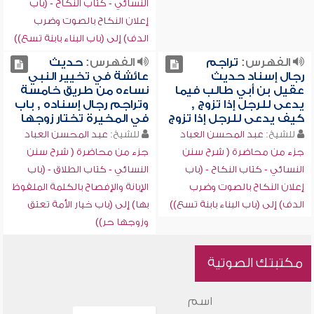
النسائي - كتاب النكاح - (باب
إعلان النكاح بالصوت وضرب
الدف) إلى (باب البناء بابنة تسع))
الفهرس:
تراجم
الفهرس:
حديث
رجال إسناد حديث
عائشة في تخيير النبي
عقيل بن أبي طالب فيما
نساءه من طريق خامسة
يدعى للرجل إذا تزوج ,
وتراجم رجال إسناده , باب
كيف يدعى للرجل إذا تزوج
في المخيرة تختار زوجها
للشيخ:
عبد المحسن العباد
للشيخ:
عبد المحسن العباد
جزء من محاضرة ( شرح سنن
جزء من محاضرة ( شرح سنن
النسائي - كتاب النكاح - (باب
النسائي - كتاب الطلاق - (باب
إعلان النكاح بالصوت وضرب
الإبانة والإفصاح بالكلمة الملفوظ
الدف) إلى (باب البناء بابنة تسع))
بها) إلى (باب خيار الأمة تعتق
وزوجها حر))
مكتبتك الصوتية
اسم