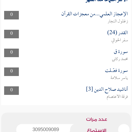
الأكثر استماعا لهذا الشهر
الإعجاز العلمي...من معجزات القرآن
0
زغلول النجار
القدر (24)
0
سفر الحوالي
سورة ق
0
محمد ركابي
سورة فصّلت
0
ياسر سلامة
أناشيد صلاح الدين [3]
0
فرقة الاعتصام
عدد مرات
3095009089
الاستماع