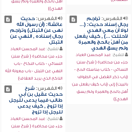
أهل بالحج والعمرة ولم يسق
الهدي))
الفهرس:
تراجم
الفهرس:
حديث
رجال إسناد حديث: (...
عائشة: (أن رسول الله
لولا أن معي الهدي
نهى عن التبتل) وتراجم
لأحللت ...) , كيف يفعل
رجال إسناده , النهي عن
من أهلّ بالحج والعمرة
التبتل
ولم يسق الهدي
للشيخ:
عبد المحسن العباد
للشيخ:
عبد المحسن العباد
جزء من محاضرة ( شرح سنن
جزء من محاضرة ( شرح سنن
النسائي - كتاب النكاح - باب
النسائي - كتاب مناسك الحج -
النهي عن التبتل - باب معونة الله
(باب ذكر الفضل في الطواف
الناكح الذي يريد العفاف)
بالبيت) إلى (باب كيف يفعل من
الفهرس:
شرح
أهل بالحج والعمرة ولم يسق
حديث عقيل بن أبي
الهدي))
طالب فيما يدعى للرجل
إذا تزوج , كيف يدعى
للرجل إذا تزوج
للشيخ:
عبد المحسن العباد
جزء من محاضرة ( شرح سنن