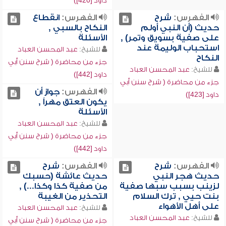
داود [420])
الفهرس:
شرح
الفهرس:
انقطاع
حديث (أن النبي أولم
النكاح بالسبي ,
على صفية بسويق وتمر) ,
الأسئلة
استحباب الوليمة عند
للشيخ:
عبد المحسن العباد
النكاح
جزء من محاضرة ( شرح سنن أبي
للشيخ:
عبد المحسن العباد
داود [442])
جزء من محاضرة ( شرح سنن أبي
الفهرس:
جواز أن
داود [423])
يكون العتق مهراً ,
الأسئلة
للشيخ:
عبد المحسن العباد
جزء من محاضرة ( شرح سنن أبي
داود [442])
الفهرس:
شرح
الفهرس:
شرح
حديث هجر النبي
حديث عائشة (حسبك
لزينب بسبب سبها صفية
من صفية كذا وكذا...) ,
بنت حيي , ترك السلام
التحذير من الغيبة
على أهل الأهواء
للشيخ:
عبد المحسن العباد
للشيخ:
عبد المحسن العباد
جزء من محاضرة ( شرح سنن أبي