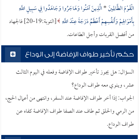
الْقَوْمَ الظَّالِمِينَ
*
الَّذِينَ آمَنُوا وَهَاجَرُوا وَجَاهَدُوا فِي سَبِيلِ اللَّهِ
بِأَمْوَالِهِمْ وَأَنفُسِهِمْ أَعْظَمُ دَرَجَةً عِنْدَ اللَّهِ
[التوبة:19-20] فالجهاد
من أفضل القربات وأجل الطاعات.
حكم تأخير طواف الإفاضة إلى الوداع
السؤال: هل يجوز تأخير طواف الإفاضة وفعله في اليوم الثالث
عشر، وينوي معه طواف الوداع؟
الجواب: إذا أخر طواف الإفاضة عند السفر، وانتهى من أعمال الحج،
من الرمي والحلق ثم طاف عند الصفا طواف الإفاضة كفاه عن
طواف الوداع.