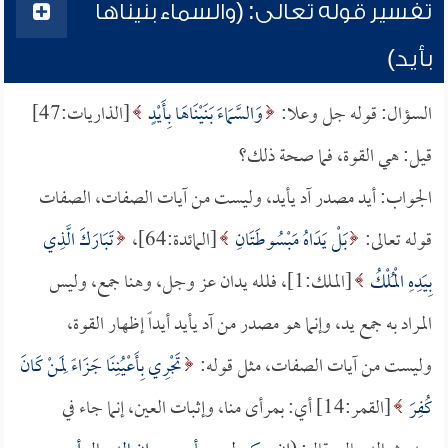
تفسير قوله تعالى: (والسماء بنيناها
بأيد)
السؤال: قوله جل وعلا:
وَالسَّمَاءَ بَنَيْنَاهَا بِأَيْدٍ
[الذاريات:47]
قيل: هي القوة، فما صحة ذلك؟
الجواب: أيد مصدر آد يأيد، وليست من آيات الصفات، الصفات
قوله تعالى:
بَلْ يَدَاهُ مَبْسُوطَتَانِ
[المائدة:64]،
تَبَارَكَ الَّذِي
بِيَدِهِ الْمُلْكُ
[الملك:1]، فلله يدان عز وجل، وهنا جمع، وليس
المراد به جمع يد، وإنما هو مصدر من آد يأيد أيداً إظهار القوة،
وليست من آيات الصفات، مثل قوله:
تَجْرِي بِأَعْيُنِنَا جَزَاءً لِمَنْ كَانَ
كُفِرَ
[القمر:14] أي: بمرأى منا، وإثبات العين، إنما جاء في