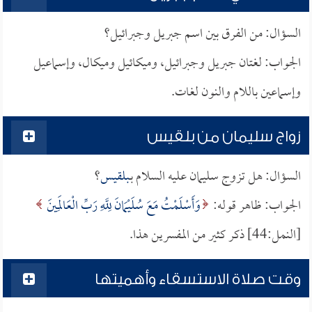
السؤال: من الفرق بين اسم جبريل وجبرائيل؟
الجواب: لغتان جبريل وجبرائيل، وميكائيل وميكال، وإسماعيل
وإسماعين باللام والنون لغات.
زواج سليمان من بلقيس
السؤال: هل تزوج سليمان عليه السلام بـ
بلقيس
؟
الجواب: ظاهر قوله:
وَأَسْلَمْتُ مَعَ سُلَيْمَانَ لِلَّهِ رَبِّ الْعَالَمِينَ
[النمل:44] ذكر كثير من المفسرين هذا.
وقت صلاة الاستسقاء وأهميتها