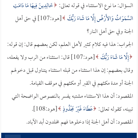
السؤال: ما نوع الاستثناء في قوله تعالى:
خَالِدِينَ فِيهَا مَا دَامَتِ
السَّمَوَاتُ وَالأَرْضُ إِلَّا مَا شَاءَ رَبُّكَ
[هود:107] في حق أهل
الجنة وفي حق أهل النار؟
الجواب: هذا فيه كلام كثير لأهل العلم، لكن بعضهم قال: إن قوله:
إِلَّا مَا شَاءَ رَبُّكَ
[هود:107] قال: استثناء من الرب ولا يفعله،
وقال بعضهم: إن هذا استثناء من قبله استثناء يتناول قبل دخولهم
الجنة أو مدة مكثهم في القبر أو مكثهم في موقف القيامة.
المقصود: أن هذا الاستثناء مشتبه يفسر بالنصوص الواضحة التي
تبينه، كقوله تعالى:
عَطَاءً غَيْرَ مَجْذُوذٍ
[هود:108].
المقصود: أن أهل الجنة إذا دخلوها فهم مخلدون أبد الآباد.