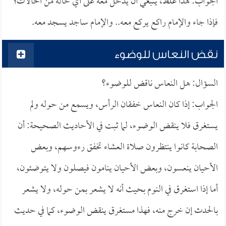
الجواب: هذا غلط، ينبغي أن يدخل معه على أي حالة من الحالات؛
فإذا جاء والإمام راكع يركع معه.. والإمام ساجد يسجد معه.
نقض النعاس للوضوء
السؤال: هل النعاس ناقض للوضوء؟
الجواب: إذا كان النعاس خفقان الرأس، ويسمع من حوله ولم
يستغرق فلا ينقض الوضوء، لما ثبت في الأحاديث الصحيحة: أن
الصحابة كانوا ينتظرون صلاة العشاء تخفق رءوسهم، وبعض
الأحيان ينعسون، وبعض الأحيان ينامون فيصلون ولا يتوضئون،
أما إذا استغرق في النوم بحيث أنه لا يشعر بمن حوله، ولا يشعر
بالحدث إن خرج منه، فهذا مستغرق ينقض الوضوء، كما في حديث