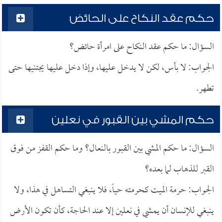
حكم عقد النكاح على الحائض
السؤال: ما حكم عقد النكاح على امرأة حائض؟
الجواب: لا بأس، لكن لا يدخل عليها، وإذا دخل عليها يجتنيها حتى
تطهر.
حكم المشي بين القبور في نعلين
السؤال: ما حكم المشي بين القبور بالنعال؟ وما حكم القفز من فوق
القبر للذهاب لما بعده؟
الجواب: حرمة الميت كحرمته حياً، فلا ينبغي التساهل في هذا، ولا
ينبغي للإنسان أن يمشي في نعلين إلا عند الحاجة، كأن تكون الأرض