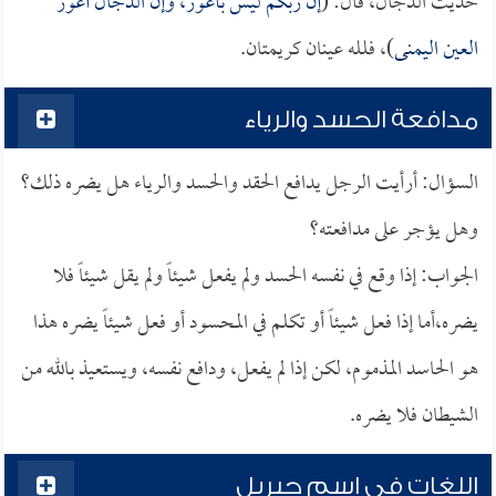
حديث الدجال، قال: (
إن ربكم ليس بأعور، وإن الدجال أعور
العين اليمنى
)، فلله عينان كريمتان.
مدافعة الحسد والرياء
السؤال: أرأيت الرجل يدافع الحقد والحسد والرياء هل يضره ذلك؟
وهل يؤجر على مدافعته؟
الجواب: إذا وقع في نفسه الحسد ولم يفعل شيئاً ولم يقل شيئاً فلا
يضره،أما إذا فعل شيئاً أو تكلم في المحسود أو فعل شيئاً يضره هذا
هو الحاسد المذموم، لكن إذا لم يفعل، ودافع نفسه، ويستعيذ بالله من
الشيطان فلا يضره.
اللغات في اسم جبريل