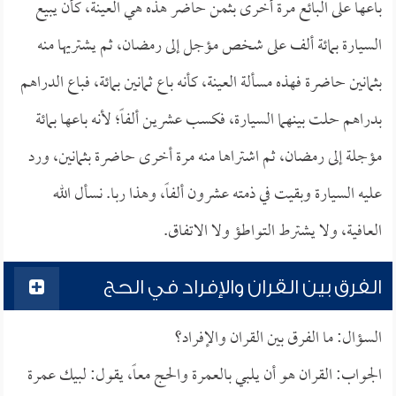
باعها على البائع مرة أخرى بثمن حاضر هذه هي العينة، كأن يبيع
السيارة بمائة ألف على شخص مؤجل إلى رمضان، ثم يشتريها منه
بثمانين حاضرة فهذه مسألة العينة، كأنه باع ثمانين بمائة، فباع الدراهم
بدراهم حلت بينهما السيارة، فكسب عشرين ألفاً؛ لأنه باعها بمائة
مؤجلة إلى رمضان، ثم اشتراها منه مرة أخرى حاضرة بثمانين، ورد
عليه السيارة وبقيت في ذمته عشرون ألفاً، وهذا ربا. نسأل الله
العافية، ولا يشترط التواطؤ ولا الاتفاق.
الفرق بين القران والإفراد في الحج
السؤال: ما الفرق بين القران والإفراد؟
الجواب: القران هو أن يلبي بالعمرة والحج معاً، يقول: لبيك عمرة