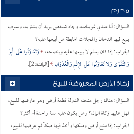
محرم
السؤال: أنا عندي تموينات، وجاء شخص يريد أن يشتريه، وسوف
يبيع فيها الدخان والمجلات الهابطة هل أبيعها عليه؟
الجواب: إذا كان يعلم لا يبيعها عليه وينصحه،
وَتَعَاوَنُوا عَلَى الْبِرِّ
وَالتَّقْوَى وَلا تَعَاوَنُوا عَلَى الإِثْمِ وَالْعُدْوَانِ
[المائدة:2].
زكاة الأرض المعروضة للبيع
السؤال: هناك رجل منحته الدولة قطعة أرض وهو عارضها للبيع،
فهل عليها زكاة المال؟ وهل يكون عليه سنة واحدة أم أكثر؟
الجواب: إذا منح أرض وملكها وأخذ فيها صكاً ثم عرضها للبيع،