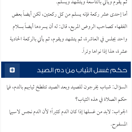
ثم يقوم ويأتي بالتاسعة ويتشهد ويسلم.
أما إحدى عشر ركعة فإنه يسلم من كل ركعتين، لكن أيضاً بعض
الفقهاء كصاحب الروض المربع، قال: له أن يسردها أيضاً بسلام
واحد يجلس في العاشرة، ثم يتشهد ويقوم، ثم يأتي بالركعة الحادية
عشرة، هذا إذا نواها وتراً.
حكم غسل الثياب من دم الصيد
السؤال: شباب يخرجون للصيد وبعد الصيد تتلطخ ثيابهم بالدم، فما
حكم الصلاة في هذه الثياب؟
الجواب: لابد من غسلها إذا كان الدم كثيراً؛ لأن الدم نجس لاسيما
المسفوح.