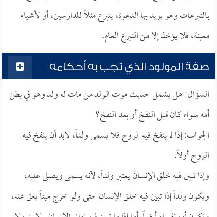
بالتبرعات وهو يريد بها الدعوة، يتبرع مثلاً للدارسين، أو لأشياء
معينة، فلا يؤخذ إلا من التبرع العام.
صفة المولود الذي تجب به أحكامه
السؤال: هل يشمل حديث موت الولد من مات له ولد وهو في بطن
أمه سواء كان قبل النفخ أو بعد النفخ؟
الجواب: إذا لم ينفخ فيه الروح فلا يسمى ولداً، لابد أن ينفخ فيه
الروح أولاً.
وإذا تبين فيه خلق الإنسان يعتبر ولداً، لأنه يسمى ويصلى عليه،
ويكون ولداً إذا تبين فيه خلق الإنسان حتى ولو خرج ميتاً يعق عنه،