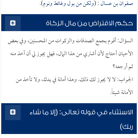
صفوان بن عسال
: (
ولكن من بول وغائط ونوم
).
حكم الاقتراض من مال الزكاة
السؤال: أقوم بجمع الصدقات والزكوات من المحسنين، وفي بعض
الأحيان أحتاج لأن أشتري من هذا المال، فهل يجوز لي أن آخذ منه
ثم أرجعه؟
الجواب: لا لا يجوز لك ذلك. وهذا أمانة في يدك، ولا تأخذ من
الأمانة شيئاً.
الاستثناء في قوله تعالى: (إلا ما شاء
ربك)