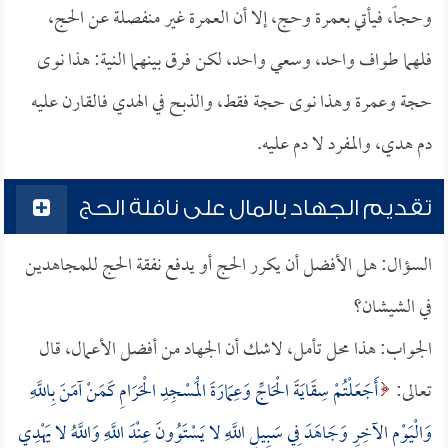
وحجاً، فيأتي بعمرة وحج، إلا أن العمرة غير منفصلة عن الحج،
فلهما طواف واحد، وسعي واحد، لكن فرق بينهما النية: هذا نوى
حجة وعمرة وهذا نوى حجة فقط، والذبح في الهدي فالقارن عليه
دم هدي، والمفرد لا دم عليه.
تقديم الجهاد بالمال على نافلة الحج
السؤال: هل الأفضل أن يكرر الحج أو يدفع نفقة الحج للمجاهدين
في الشيشان؟
الجواب: هذا محل تأمل، لاشك أن الجهاد من أفضل الأعمال، قال
تعالى:
أَجَعَلْتُمْ سِقَايَةَ الْحَاجِّ وَعِمَارَةَ الْمَسْجِدِ الْحَرَامِ كَمَنْ آمَنَ بِاللَّهِ
وَالْيَوْمِ الآخِرِ وَجَاهَدَ فِي سَبِيلِ اللَّهِ لا يَسْتَوُونَ عِنْدَ اللَّهِ وَاللَّهُ لا يَهْدِي