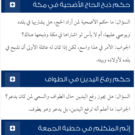
حكم ذبح الحاج الأضحية في مكة
السؤال: ما حكم الأضحية لمن أراد الحج، هل يشتريها في بلده
ويوصي عليها، أم لا بأس لو اشتراها في مكة وذبحها هناك؟
الجواب: الأمر في هذا واسع، لكن إذا كان له عائلة الأولى أن تذبح في
بلده لأولاده وبيته.
حكم رفع اليدين في الطواف
السؤال: هل يجوز رفع اليدين حال الطواف والسعي لمن كان يدعو؟
الجواب: ما أعلم أنه ترفع اليدين، بل يدعو وهو يطوف.
إثم المتكلم في خطبة الجمعة