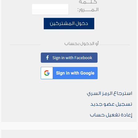
كـلـــمـة
الـمـــــرور:
دخول المشتركين
أو الدخول بحساب
استرجاع الرمز السري
تسجيل عضو جديد
إعادة تفعيل حساب