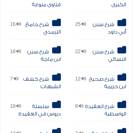
الكبرى
فتاوى منوعة
شرح سنن
25
شرح جامع
16
أبي داود
الترمذي
شرح سنن
22
شرح سنن
18
النسائي
ابن ماجة
شرح صحيح
12
شرح كشف
7
ابن خزيمة
الشبهات
شرح العقيدة
8
سلسلة
18
الواسطية
دروس في العقيدة