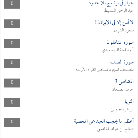
حوار في برنامج بلا حدود
0
عبد الرحمن السميط
لا أمن إلا في الإيمان!!
0
سعود الشريم
سورة المنافقون
0
أبوطلحة البوسعيدي
سورة الصف
0
المصحف المجود لمشاهير القراء الأربعة
المقناص 3
0
حامد الضبعان
الثريا
0
إبراهيم الجبرين
أعظم ما يحجب العبد عن المعصية
0
صالح بن عواد المغامسي