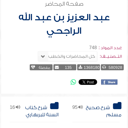
صفحة المحاضر
عبد العزيز بن عبد الله
الراجحي
عدد المواد :
748
التــصنـيــف:
580928
1368180
135
مفضلة
شرح صحيح
95
شرح كتاب
16
مسلم
السنة للبربهاري