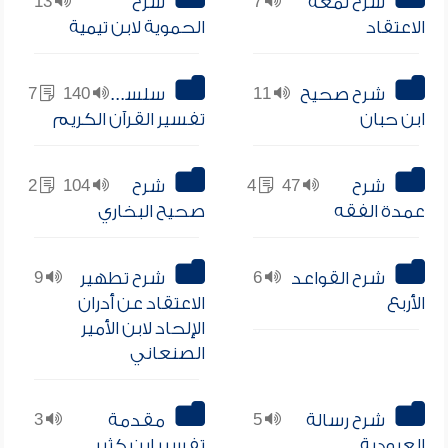
شرح لمعة
7
شرح
13
الاعتقاد
الحموية لابن تيمية
شرح صحيح
11
سلسلة
140
7
ابن حبان
تفسير القرآن الكريم
شرح
47
4
شرح
104
2
عمدة الفقه
صحيح البخاري
شرح القواعد
6
شرح تطهير
9
الأربع
الاعتقاد عن أدران
الإلحاد لابن الأمير
الصنعاني
شرح رسالة
5
مقدمة
3
العبودية
تفسير ابن كثير