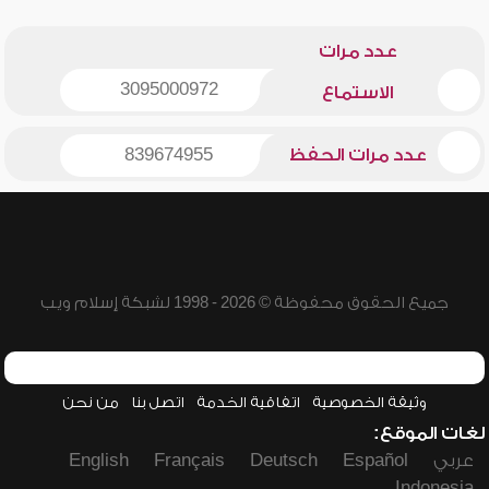
عدد مرات
3095000972
الاستماع
عدد مرات الحفظ
839674955
جميع الحقوق محفوظة © 2026 - 1998 لشبكة إسلام ويب
وثيقة الخصوصية
اتفاقية الخدمة
اتصل بنا
من نحن
لغات الموقع:
عربي
Español
Deutsch
Français
English
Indonesia