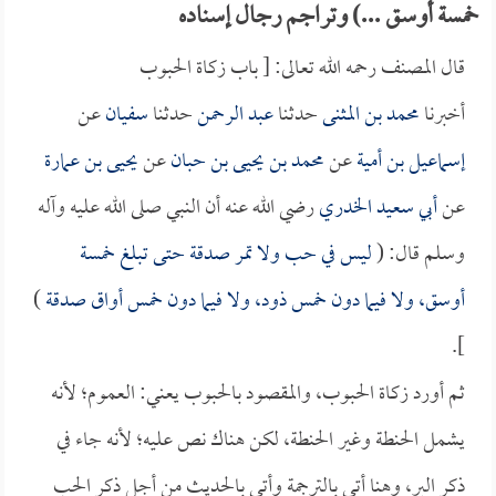
خمسة أوسق ...) وتراجم رجال إسناده
قال المصنف رحمه الله تعالى: [ باب زكاة الحبوب
أخبرنا
محمد بن المثنى
حدثنا
عبد الرحمن
حدثنا
سفيان
عن
إسماعيل بن أمية
عن
محمد بن يحيى بن حبان
عن
يحيى بن عمارة
عن
أبي سعيد الخدري
رضي الله عنه أن النبي صلى الله عليه وآله
وسلم قال: (
ليس في حب ولا تمر صدقة حتى تبلغ خمسة
أوسق، ولا فيما دون خمس ذود، ولا فيما دون خمس أواق صدقة
)
].
ثم أورد زكاة الحبوب، والمقصود بالحبوب يعني: العموم؛ لأنه
يشمل الحنطة وغير الحنطة، لكن هناك نص عليه؛ لأنه جاء في
ذكر البر، وهنا أتى بالترجمة وأتى بالحديث من أجل ذكر الحب