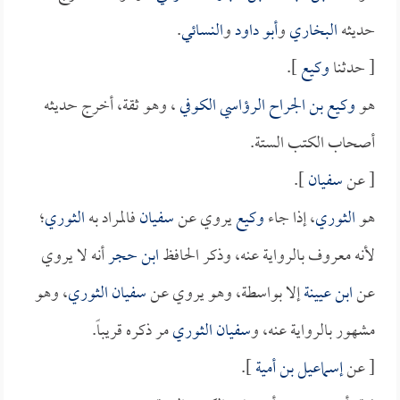
حديثه
البخاري
و
أبو داود
و
النسائي
.
[ حدثنا
وكيع
].
هو
وكيع بن الجراح الرؤاسي الكوفي
، وهو ثقة، أخرج حديثه
أصحاب الكتب الستة.
[ عن
سفيان
].
هو
الثوري
، إذا جاء
وكيع
يروي عن
سفيان
فالمراد به
الثوري
؛
لأنه معروف بالرواية عنه، وذكر الحافظ
ابن حجر
أنه لا يروي
عن
ابن عيينة
إلا بواسطة، وهو يروي عن
سفيان الثوري
، وهو
مشهور بالرواية عنه، و
سفيان الثوري
مر ذكره قريباً.
[ عن
إسماعيل بن أمية
].