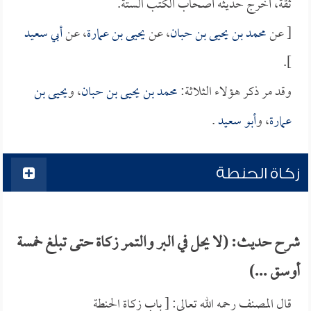
ثقة، أخرج حديثه أصحاب الكتب الستة.
[ عن
محمد بن يحيى بن حبان
، عن
يحيى بن عمارة
، عن
أبي سعيد
].
وقد مر ذكر هؤلاء الثلاثة:
محمد بن يحيى بن حبان
، و
يحيى بن
عمارة
، و
أبو سعيد
.
زكاة الحنطة
شرح حديث: (لا يحل في البر والتمر زكاة حتى تبلغ خمسة
أوسق ...)
قال المصنف رحمه الله تعالى: [ باب زكاة الحنطة