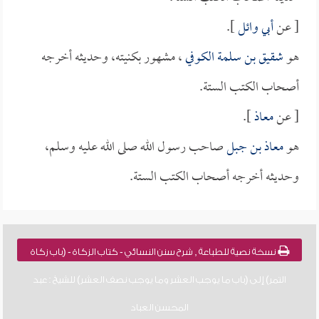
[ عن
أبي وائل
].
هو
شقيق بن سلمة الكوفي
، مشهور بكنيته، وحديثه أخرجه
أصحاب الكتب الستة.
[ عن
معاذ
].
هو
معاذ بن جبل
صاحب رسول الله صلى الله عليه وسلم،
وحديثه أخرجه أصحاب الكتب الستة.
نسخة نصية للطباعة , شرح سنن النسائي - كتاب الزكاة - (باب زكاة
التمر) إلى (باب ما يوجب العشر وما يوجب نصف العشر) للشيخ : عبد
المحسن العباد