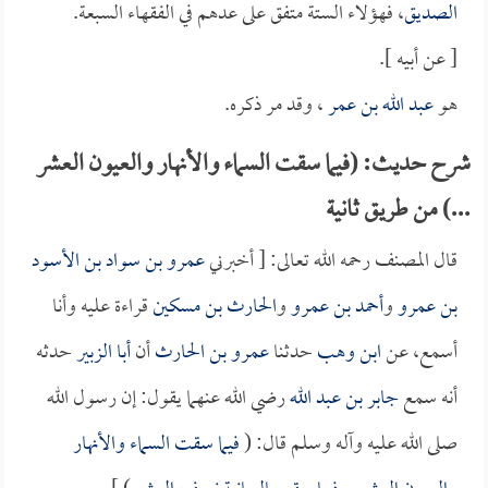
الصديق
، فهؤلاء الستة متفق على عدهم في الفقهاء السبعة.
[ عن أبيه ].
هو
عبد الله بن عمر
، وقد مر ذكره.
شرح حديث: (فيما سقت السماء والأنهار والعيون العشر
...) من طريق ثانية
قال المصنف رحمه الله تعالى: [ أخبرني
عمرو بن سواد بن الأسود
بن عمرو
و
أحمد بن عمرو
و
الحارث بن مسكين
قراءة عليه وأنا
أسمع، عن
ابن وهب
حدثنا
عمرو بن الحارث
أن
أبا الزبير
حدثه
أنه سمع
جابر بن عبد الله
رضي الله عنهما يقول: إن رسول الله
صلى الله عليه وآله وسلم قال: (
فيما سقت السماء والأنهار