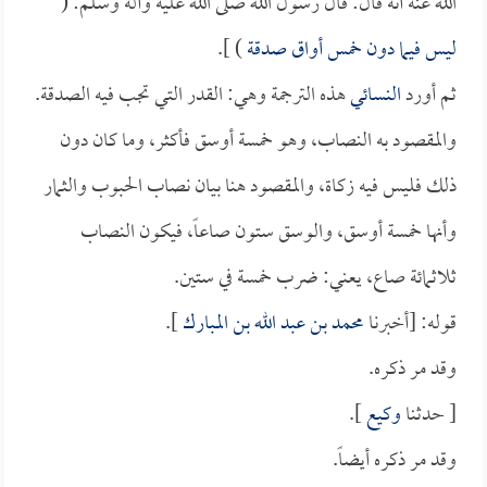
الله عنه أنه قال: قال رسول الله صلى الله عليه وآله وسلم: (
ليس فيما دون خمس أواق صدقة
) ].
ثم أورد
النسائي
هذه الترجمة وهي: القدر التي تجب فيه الصدقة.
والمقصود به النصاب، وهو خمسة أوسق فأكثر، وما كان دون
ذلك فليس فيه زكاة، والمقصود هنا بيان نصاب الحبوب والثمار
وأنها خمسة أوسق، والوسق ستون صاعاً، فيكون النصاب
ثلاثمائة صاع، يعني: ضرب خمسة في ستين.
قوله: [أخبرنا
محمد بن عبد الله بن المبارك
].
وقد مر ذكره.
[ حدثنا
وكيع
].
وقد مر ذكره أيضاً.