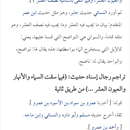
والعيون العشر، وفيما سقى بالسانية نصف العشر
) ].
ثم أورد
النسائي
حديث
جابر
، وهو مثل حديث
ابن عمر
المتقدم: بيان ما يجب فيه العشر وما يجب فيه نصف العشر، وهو
مثله تماماً، والسواني هي النواضح التي قسنا عليها، يعني:
كالإبل التي يستخرج الماء بواسطتها، هذه يقال لها: نواضح،
والواحد يقال له: ناضح.
تراجم رجال إسناد حديث: (فيما سقت السماء والأنهار
والعيون العشر ...) من طريق ثانية
قوله: [ أخبرنا
عمرو بن سواد بن الأسود بن عمرو
].
ثقة، أخرج حديثه
مسلم
و
أبو داود
و
النسائي
و
ابن ماجه
.
[ و
أحمد بن عمرو
].