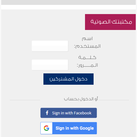
مكتبتك الصوتية
اسم
المستخدم:
كـلـــمـة
الـمـــــرور:
دخول المشتركين
أو الدخول بحساب