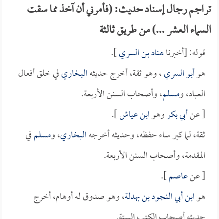
تراجم رجال إسناد حديث: (فأمرني أن آخذ مما سقت
السماء العشر ...) من طريق ثالثة
قوله: [أخبرنا
هناد بن السري
].
هو
أبو السري
، وهو ثقة، أخرج حديثه
البخاري
في خلق أفعال
العباد، و
مسلم
، وأصحاب السنن الأربعة.
[ عن
أبي بكر
وهو
ابن عياش
].
ثقة، لما كبر ساء حفظه، وحديثه أخرجه
البخاري
، و
مسلم
في
المقدمة، وأصحاب السنن الأربعة.
[ عن
عاصم
].
هو
ابن أبي النجود بن بهدلة
، وهو صدوق له أوهام، أخرج
حديثه أصحاب الكتب الستة.