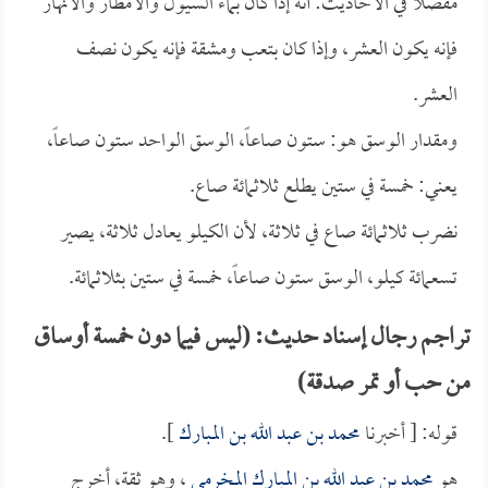
مفصلاً في الأحاديث: أنه إذا كان بماء السيول والأمطار والأنهار
فإنه يكون العشر، وإذا كان بتعب ومشقة فإنه يكون نصف
العشر.
ومقدار الوسق هو: ستون صاعاً، الوسق الواحد ستون صاعاً،
يعني: خمسة في ستين يطلع ثلاثمائة صاع.
نضرب ثلاثمائة صاع في ثلاثة، لأن الكيلو يعادل ثلاثة، يصير
تسعمائة كيلو، الوسق ستون صاعاً، خمسة في ستين بثلاثمائة.
تراجم رجال إسناد حديث: (ليس فيما دون خمسة أوساق
من حب أو تمر صدقة)
قوله: [ أخبرنا
محمد بن عبد الله بن المبارك
].
هو
محمد بن عبد الله بن المبارك المخرمي
، وهو ثقة، أخرج