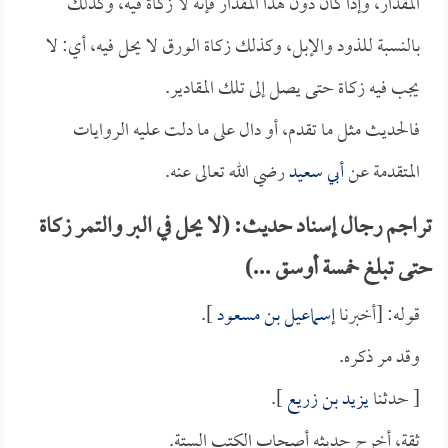
المقدار، وإذا كان دون هذا المقدار فإنه لا زكاة فيه، وكذلك
بالنسبة للذود والإبل، وكذلك زكاة الورق لا يحل فيه، أي: لا
يجب فيه زكاة حتى يصل إلى تلك المقادير.
فالحديث مثل ما تقدم، أو دال على ما دلت عليه الروايات
المتقدمة عن
أبي سعيد
رضي الله تعالى عنه.
تراجم رجال إسناد حديث: (لا يحل في البر والتمر زكاة
حتى تبلغ خمسة أوسق ...)
قوله: [أخبرنا
إسماعيل بن مسعود
].
وقد مر ذكره.
[ حدثنا
يزيد بن زريع
].
ثقة، أخرج حديثه أصحاب الكتب الستة.