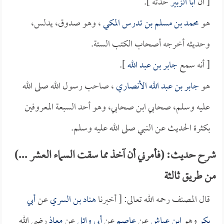
[ أن
أبا الزبير
حدثه ].
هو
محمد بن مسلم بن تدرس المكي
، وهو صدوق، يدلس،
وحديثه أخرجه أصحاب الكتب الستة.
[ أنه سمع
جابر بن عبد الله
].
هو
جابر بن عبد الله الأنصاري
، صاحب رسول الله صلى الله
عليه وسلم، صحابي ابن صحابي، وهو أحد السبعة المعروفين
بكثرة الحديث عن النبي صلى الله عليه وسلم.
شرح حديث: (فأمرني أن آخذ مما سقت السماء العشر ...)
من طريق ثالثة
قال المصنف رحمه الله تعالى: [ أخبرنا
هناد بن السري
عن
أبي
بكر
وهو
ابن عياش
عن
عاصم
عن
أبي وائل
عن
معاذ
رضي الله