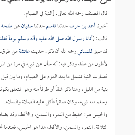
قال المصنف رحمه الله تعالى: [النية في الصيام.
أخبرنا
أحمد بن حرب
حدثنا
قاسم
حدثنا
سفيان
عن
طلحة ب
قالت: (
أتانا رسول الله صلى الله عليه وآله وسلم يوماً فق
قد سبق
للنسائي
رحمه الله أن ذكر: حديث
عائشة
من طرق، وف
لأطول من هذا، وذكر فيه: أنه سأل عن شيء في مرة من المرا
فصارت النية تشمل ما بعد العزم على الصيام، وما بين قبل ذل
بنية من الليل، وهنا ذكر شقاً أو طرفاً منه وهو المتعلق ب
وسلم منه شيء، وكان صائماً فأكل عليه الصلاة والسلام.
والحيس هو: خليط من التمر، والسمن، والأقط، وقد يضاف إ
الثلاثة: التمر، والسمن، والأقط، هذا هو الحيس، فعندما 