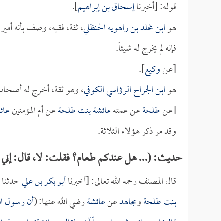
قوله: [أخبرنا
إسحاق بن إبراهيم
].
هو
ابن مخلد بن راهويه الحنظلي
، ثقة، فقيه، وصف بأنه أمي
فإنه لم يخرج له شيئاً.
[عن
وكيع
].
هو
ابن الجراح الرؤاسي الكوفي
، وهو ثقة، أخرج له أصحاب
[عن
طلحة
عن عمته
عائشة بنت طلحة
عن أم المؤمنين
عائ
وقد مر ذكر هؤلاء الثلاثة.
حديث: (... هل عندكم طعام؟ فقلت: لا، قال: إني 
قال المصنف رحمه الله تعالى: [أخبرنا
أبو بكر بن علي
حدثنا
بنت طلحة
و
مجاهد
عن
عائشة
رضي الله عنها: (
أن رسول الل