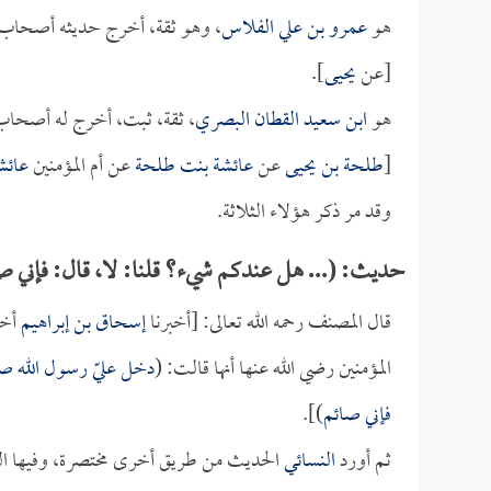
هو
عمرو بن علي الفلاس
، وهو ثقة، أخرج حديثه أصحاب 
[عن
يحيى
].
هو
ابن سعيد القطان البصري
، ثقة، ثبت، أخرج له أصحاب
[
طلحة بن يحيى
عن
عائشة بنت طلحة
عن أم المؤمنين
عائش
وقد مر ذكر هؤلاء الثلاثة.
حديث: (... هل عندكم شيء؟ قلنا: لا، قال: فإني ص
قال المصنف رحمه الله تعالى: [أخبرنا
إسحاق بن إبراهيم
أخب
المؤمنين رضي الله عنها أنها قالت: (
دخل عليّ رسول الله صل
فإني صائم
)].
ثم أورد
النسائي
الحديث من طريق أخرى مختصرة، وفيها النية 