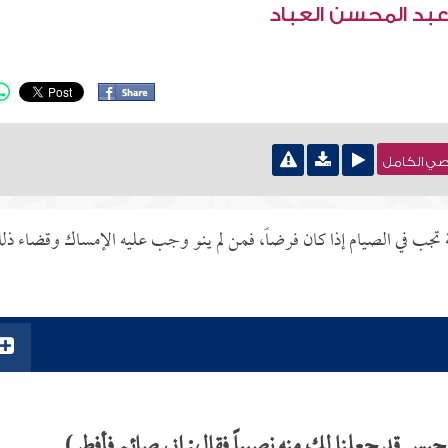
عبد المحسن العباد
نصي الكامل
نية تجب في الصيام إذا كان فرضاً، فمن لم ينو وجب عليه الإمساك وقضاء ذ
 حيس قد جعلنا لك منه نصيباً فقال: إني صائم فأفطر)