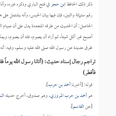
ذكر ذلك الحافظ
ابن حجر
في فتح الباري وذكره غيره، وأنا 
رقم ستمائة واثنين، فإن فيها بيان الحيس، وأنه يشتمل على 
الحاصل: أن الحديث من طرقه المتعددة يدل على أن صيام النفل
أصبح غير آكل شيئاً، ثم أراد أن يصوم، فله أن يصوم، ويمك
طرق عديدة عن رسول الله صلى الله عليه وسلم، وفيه: أنه عز
تراجم رجال إسناد حديث: (أتانا رسول الله يوماً فق
فأفطر)
قوله: [أخبرنا
أحمد بن حرب
].
هو
أحمد بن حرب المروزي
، وهو صدوق، أخرج حديثه
الن
[عن
القاسم
].