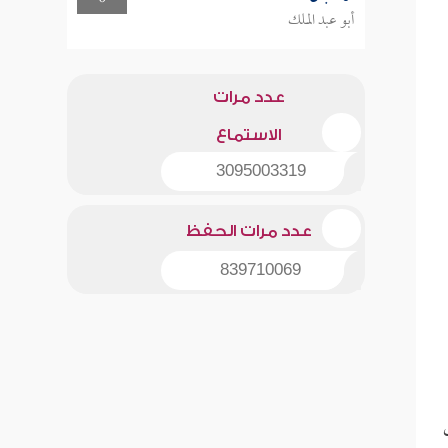
أبو عبد الملك
عدد مرات
الاستماع
3095003319
عدد مرات الحفظ
839710069