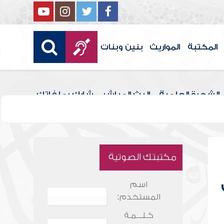
المكتبة
المواريث
بنين وبنات
الشجرة العلمية
البث المباشر
شارك بملفاتك
مكتبتك الصوتية
اسم
المستخدم:
كـلـــمـة