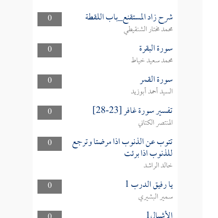
شرح زاد المستقنع_باب اللقطة
0
محمد مختار الشنقيطي
سورة البقرة
0
محمد سعيد خياط
سورة القمر
0
السيد أحمد أبوزيد
تفسير سورة غافر [23-28]
0
المنتصر الكتاني
تتوب عن الذنوب اذا مرضتا وترجع
0
للذنوب اذا برئت
خالد الراشد
يا رفيق الدرب 1
0
سمير البشيري
الأشبال1
0