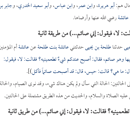
جال هم:
أبو هريرة
، و
ابن عمر
، و
ابن عباس
، و
أبو سعيد الخدري
، و
جابر بن
عائشة
رضي الله عنها وأرضاها.
لا، فيقول: إني صائم...) من طريقة ثانية
يى
حدثنا
طلحة بن يحيى
حدثتني
عائشة بنت طلحة
عن
عائشة
أم المؤمنين
أتيها وهو صائم، فقال: أصبح عندكم شيءٌ تطعمينيه؟ فقالت: لا، فيقول:
قال: ما هي؟ قالت: حيس، قال: قد أصبحت صائماً فأكل
)].
التين: الحالة التي سأل ولم يكن هناك شيء، وقد نوى الصيام، والحالة
كل عليه الصلاة والسلام، والحديث من هذه الطريق مشتملة على الحالتين.
مينيه؟ فقالت: لا، فيقول: إني صائم...) من طريق ثانية