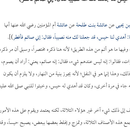
ن يحيى
عن
عائشة بنت طلحة
عن
عائشة
أم المؤمنين رضي الله عنها أنها
لنا: أهدي لنا حيس، قد جعلنا لك منه نصيباً، فقال: إني صائم فأفطر
)].
يها ما هو أتم من هذه الطريق؛ لأنه هنا ذكره مختصراً، وسبق أن مر ذكره
ت، فقالوا: إنه ليس عندهم شيء، فقال: إنه صائم، يعني: أراد أن يصوم،
ك، وهذا إنما هو في النفل؛ لأنه يجوز بنية من النهار، ولا يلزم أن يكون
كونه جاء في مرة أخرى، وكان قد أهدي له حيس، وخبئوا للنبي صلى الله عليه
لى ذلك شيء آخر غير هؤلاء الثلاثة، لكنه يعتمد ويقوم على هذه الأمور
تجمع هذه الأصناف الثلاثة، وتمزج ويخلط بعضها ببعض، يصبح حيساً، وقد