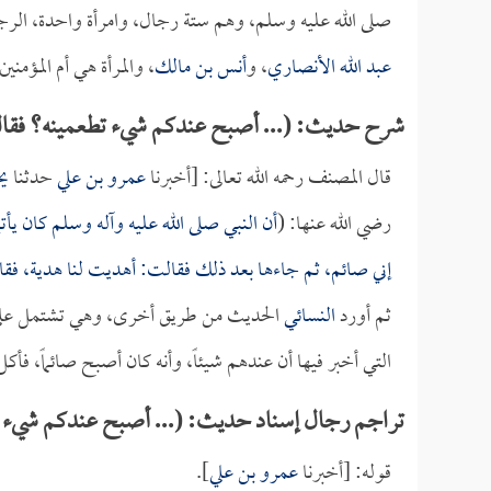
صلى الله عليه وسلم، وهم ستة رجال، وامرأة واحدة، الر
عبد الله الأنصاري
، و
أنس بن مالك
، والمرأة هي أم المؤمنين
شرح حديث: (... أصبح عندكم شيء تطعمينه؟ فقالت: 
قال المصنف رحمه الله تعالى: [أخبرنا
عمرو بن علي
حدثنا
يح
رضي الله عنها: (
أن النبي صلى الله عليه وآله وسلم كان ي
إني صائم، ثم جاءها بعد ذلك فقالت: أهديت لنا هدية، ف
ثم أورد
النسائي
الحديث من طريق أخرى، وهي تشتمل على الح
التي أخبر فيها أن عندهم شيئاً، وأنه كان أصبح صائماً، فأ
تراجم رجال إسناد حديث: (... أصبح عندكم شيء تطع
قوله: [أخبرنا
عمرو بن علي
].