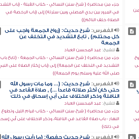
جزء من محاضرة ( شرح سنن النسائي - كتاب القبلة - (باب التشد
من
في المرور بين يدي المصلي وبين سترته) إلى (باب الرخصة في
الصلاة خلف النائم))
الفهرس:
شرح حديث: (رواح الجمعة واجب على
كل محتلم) , تابع التشديد في التخلف عن
الجمعة
للشيخ:
عبد المحسن العباد
وج
جزء من محاضرة ( شرح سنن النسائي - كتاب الجمعة - (تابع باب
لى
التشديد في التخلف عن الجمعة) إلى (باب إكثار الصلاة على النبي
صلى الله عليه وسلم يوم الجمعة))
الفهرس:
شرح حديث: (... وما مات رسول الله
حتى كان أكثر صلاته قاعداً ...) , صلاة القاعد في
النافلة وذكر الاختلاف على أبي إسحاق في ذلك
للشيخ:
عبد المحسن العباد
ب
جزء من محاضرة ( شرح سنن النسائي - كتاب قيام الليل وتطوع
بي
النهار - باب صلاة القاعد في النافلة، وذكر الاختلاف على أبي إسح
في ذلك)
الفهرس:
شرح حديث حفصة: (ما رأيت رسول الله