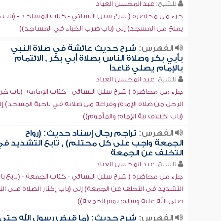
للشيخ:
عبد المحسن العباد
جزء من محاضرة ( شرح سنن النسائي - كتاب المساجد - (باب 
يمنع من المسجد) إلى (باب ضرب الخباء في المساجد))
الفهرس:
شرح حديث عائشة في صلاة النبي
بأبي بكر وصلاة الناس بصلاة أبي بكر , الائتمام
بالإمام يصلي قاعداً
للشيخ:
عبد المحسن العباد
جزء من محاضرة ( شرح سنن النسائي - كتاب الإمامة- (باب خر
الرجل من صلاة الإمام وفراغه من صلاته في ناحية المسجد) إ
(باب اختلاف نية الإمام والمأموم))
الفهرس:
تراجم رجال إسناد حديث: (رواح
الجمعة واجب على كل محتلم) , تابع التشديد في
التخلف عن الجمعة
للشيخ:
عبد المحسن العباد
جزء من محاضرة ( شرح سنن النسائي - كتاب الجمعة - (تابع با
التشديد في التخلف عن الجمعة) إلى (باب إكثار الصلاة على الن
صلى الله عليه وسلم يوم الجمعة))
الفهرس:
شرح حديث: (ما قبض رسول الله حتى