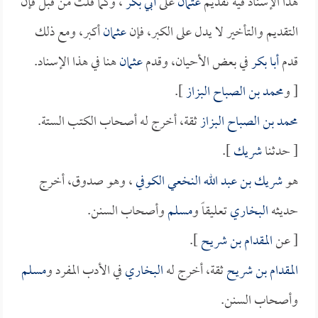
هذا الإسناد فيه تقديم
عثمان
على
أبي بكر
، وكما قلت من قبل فإن
التقديم والتأخير لا يدل على الكبر، فإن
عثمان
أكبر، ومع ذلك
قدم
أبا بكر
في بعض الأحيان، وقدم
عثمان
هنا في هذا الإسناد.
[ و
محمد بن الصباح البزاز
].
محمد بن الصباح البزاز
ثقة، أخرج له أصحاب الكتب الستة.
[ حدثنا
شريك
].
هو
شريك بن عبد الله النخعي الكوفي
، وهو صدوق، أخرج
حديثه
البخاري
تعليقاً و
مسلم
وأصحاب السنن.
[ عن
المقدام بن شريح
].
المقدام بن شريح
ثقة، أخرج له
البخاري
في الأدب المفرد و
مسلم
وأصحاب السنن.