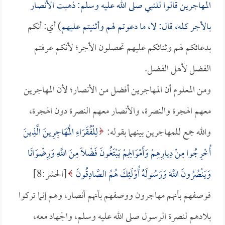
المهاجرين قالوا للنبي صلى الله عليه وسلم: ذهبت الأنصار
بالأجر كله، قال: لا، ما دعوتم لهم وأثنيتم عليهم
) أي: أنكم
بدعائكم لهم وثنائكم عليهم تحصلون الأجر؛ لأنكم عرفتم
الفضل لأهل الفضل.
ومن المعلوم أن المهاجرين أفضل من الأنصار؛ لأن المهاجرين
معهم الهجرة والنصرة، والأنصار معهم النصرة دون الهجرة،
والله جمع للمهاجرين بينهما بقوله:
لِلْفُقَرَاءِ الْمُهَاجِرِينَ الَّذِينَ
أُخْرِجُوا مِنْ دِيارِهِمْ وَأَمْوَالِهِمْ يَبْتَغُونَ فَضْلًا مِنَ اللَّهِ وَرِضْوَانًا
وَيَنْصُرُونَ اللَّهَ وَرَسُولَهُ أُوْلَئِكَ هُمُ الصَّادِقُونَ
[الحشر:8]
فوصفهم بأنهم مهاجرون ووصفهم بأنهم أنصار، وهم إنما تركوا
بلادهم لنصرة الرسول صلى الله عليه وسلم، والجهاد معه،