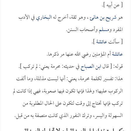
[ عن أبيه ].
هو
شريح بن هانئ
، وهو ثقة، أخرج له
البخاري
في الأدب
المفرد و
مسلم
وأصحاب السنن.
[ سألت
عائشة
].
عائشة
أم المؤمنين رضي الله عنها مر ذكرها.
قوله: [ قال
ابن الصباح
في حديثه: محرمة يعني: لم تركب ].
هذا: تفسير لكلمة محرمة، يعني: أنها ليست مذللة، وما ألفت
الركوب عليها؛ ولهذا فإنها تكون فيها صعوبة، فهي إذا كانت لم
تركب فإنها تحتاج إلى وقت لتكون على الحال المطلوبة من
السهولة واليسر، وترك النفور الذي كانت متصفة به من قبل.