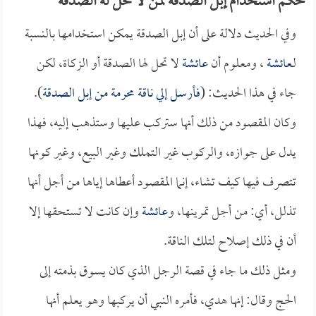
حكم استخدام إبل الصدقة لمن لا تحل له الصدقة
وفي الحديث دلالة على أن إبل الصدقة يمكن استخدامها بالنسبة
لـ
عائشة
، ومعلوم أن
عائشة
لا تحل لها الصدقة أو الزكاة، لكن
جاء في هذا الحديث: (
فأرسل إلي ناقة محرمة من إبل الصدقة
).
وكان المقصود من ذلك أنها ستركب عليها وستذهب إليه، فهذا
يدل على جوازه، والركوب غير التملك وغير البيع، وغير كونها
تتصرف فيها كيف تشاء، إنما المقصود أعطاها إياها من أجل أنها
تذلل، أي: من أجل تمرينها، و
عائشة
وإن كانت لا تستحقها إلا
أن في ذلك إصلاح لتلك الناقة.
ومثل ذلك ما جاء في قصة الرجل الذي كان يسوق بذمته إلى
الحج وقال: إنها هدي، فأمره النبي أن يركبها وهو يعلم أنها