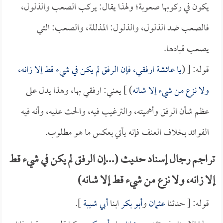
يكون في ركوبها صعوبة؛ ولهذا يقال: يركب الصعب والذلول،
فالصعب ضد الذلول، والذلول: المذللة، والصعب: التي
يصعب قيادها.
قوله: [ (
يا
عائشة
ارفقي، فإن الرفق لم يكن في شيء قط إلا زانه،
ولا نزع من شيء إلا شانه
) ] يعني: ارفقي بها، وهذا يدل على
عظم شأن الرفق وأهميته، والترغيب فيه، والحث عليه، وأنه فيه
الفوائد بخلاف العنف فإنه يأتي بعكس ما هو مطلوب.
تراجم رجال إسناد حديث (...إن الرفق لم يكن في شيء قط
إلا زانه، ولا نزع من شيء قط إلا شانه)
قوله: [ حدثنا
عثمان
و
أبو بكر
ابنا
أبي شيبة
].