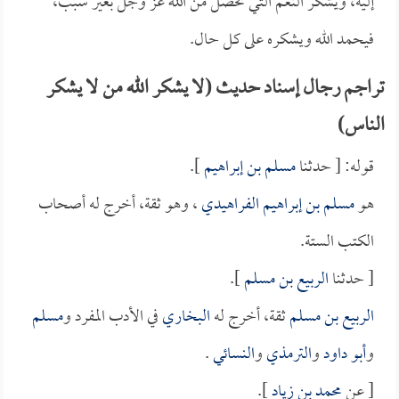
إليه، ويشكر النعم التي تحصل من الله عز وجل بغير سبب،
فيحمد الله ويشكره على كل حال.
تراجم رجال إسناد حديث (لا يشكر الله من لا يشكر
الناس)
قوله: [ حدثنا
مسلم بن إبراهيم
].
هو
مسلم بن إبراهيم الفراهيدي
، وهو ثقة، أخرج له أصحاب
الكتب الستة.
[ حدثنا
الربيع بن مسلم
].
الربيع بن مسلم
ثقة، أخرج له
البخاري
في الأدب المفرد و
مسلم
و
أبو داود
و
الترمذي
و
النسائي
.
[ عن
محمد بن زياد
].