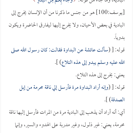
البادية، وما جاء من قوله:
وَجَاءَ بِكُمْ مِنَ الْبَدْوِ
[يوسف:100] هو من جنس ما ذكرنا من أن الإنسان يخرج إلى
البادية في بعض الأحيان، ولا يخرج إليها ليفارق الحاضرة ويكون
بدوياً.
قوله: [ (
سألت
عائشة
عن البداوة فقالت: كان رسول الله صلى
الله عليه وسلم يبدو إلى هذه التلاع
) ].
يعني: يخرج إلى هذه التلاع.
قوله: [ (
وإنه أراد البداوة مرة فأرسل إلي ناقة محرمة من إبل
الصدقة
) ].
أي: أنه أراد أن يذهب إلى البادية مرة من المرات فأرسل إليها ناقة
محرمة، يعني: غير ذلول، وغير مدربة على الهدوء والسير، وإنما