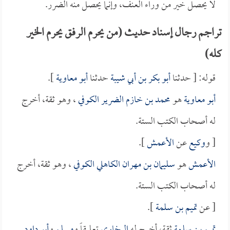
لا يحصل خير من وراء العنف، وإنما يحصل منه الضرر.
تراجم رجال إسناد حديث (من يحرم الرفق يحرم الخير
كله)
قوله: [ حدثنا
أبو بكر بن أبي شيبة
حدثنا
أبو معاوية
].
أبو معاوية
هو
محمد بن خازم الضرير الكوفي
، وهو ثقة، أخرج
له أصحاب الكتب الستة.
[ و
وكيع
عن
الأعمش
].
الأعمش
هو
سليمان بن مهران الكاهلي الكوفي
، وهو ثقة، أخرج
له أصحاب الكتب الستة.
[ عن
تميم بن سلمة
].
تميم بن سلمة
ثقة، أخرج له
البخاري
تعليقاً و
مسلم
و
أبو داود