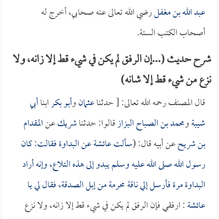
عبد الله بن مغفل
رضي الله تعالى عنه صحابي، أخرج له
أصحاب الكتب الستة.
شرح حديث (...إن الرفق لم يكن في شيء قط إلا زانه، ولا
نزع من شيء قط إلا شانه)
قال المصنف رحمه الله تعالى: [ حدثنا
عثمان
و
أبو بكر
ابنا
أبي
شيبة
و
محمد بن الصباح البزاز
قالوا: حدثنا
شريك
عن
المقدام
بن شريح
عن أبيه قال: (
سألت
عائشة
عن البداوة فقالت: كان
رسول الله صلى الله عليه وسلم يبدو إلى هذه التلاع، وإنه أراد
البداوة مرة فأرسل إلي ناقة محرمة من إبل الصدقة، فقال لي يا
عائشة
: ارفقي فإن الرفق لم يكن في شيء قط إلا زانه، ولا نزع