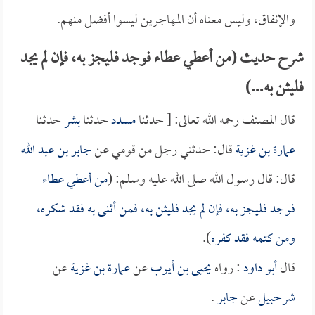
والإنفاق، وليس معناه أن المهاجرين ليسوا أفضل منهم.
شرح حديث (من أعطي عطاء فوجد فليجز به، فإن لم يجد
فليثن به...)
قال المصنف رحمه الله تعالى: [ حدثنا
مسدد
حدثنا
بشر
حدثنا
عمارة بن غزية
قال: حدثني رجل من قومي عن
جابر بن عبد الله
قال: قال رسول الله صلى الله عليه وسلم: (
من أعطي عطاء
فوجد فليجز به، فإن لم يجد فليثن به، فمن أثنى به فقد شكره،
ومن كتمه فقد كفره
).
قال
أبو داود
: رواه
يحيى بن أيوب
عن
عمارة بن غزية
عن
شرحبيل
عن
جابر
.