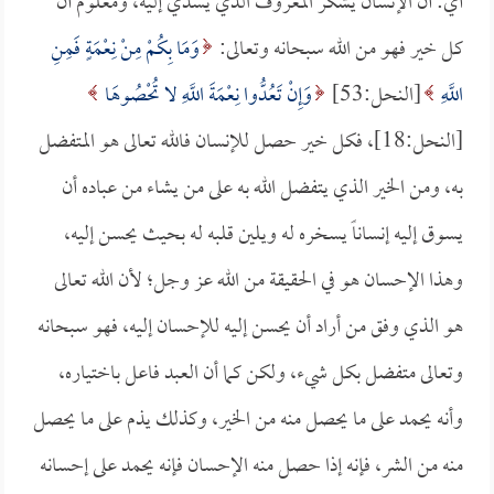
أي: أن الإنسان يشكر المعروف الذي يسدي إليه، ومعلوم أن
كل خير فهو من الله سبحانه وتعالى:
وَمَا بِكُمْ مِنْ نِعْمَةٍ فَمِنِ
اللَّهِ
[النحل:53]
وَإِنْ تَعُدُّوا نِعْمَةَ اللَّهِ لا تُحْصُوهَا
[النحل:18]، فكل خير حصل للإنسان فالله تعالى هو المتفضل
به، ومن الخير الذي يتفضل الله به على من يشاء من عباده أن
يسوق إليه إنساناً يسخره له ويلين قلبه له بحيث يحسن إليه،
وهذا الإحسان هو في الحقيقة من الله عز وجل؛ لأن الله تعالى
هو الذي وفق من أراد أن يحسن إليه للإحسان إليه، فهو سبحانه
وتعالى متفضل بكل شيء، ولكن كما أن العبد فاعل باختياره،
وأنه يحمد على ما يحصل منه من الخير، وكذلك يذم على ما يحصل
منه من الشر، فإنه إذا حصل منه الإحسان فإنه يحمد على إحسانه