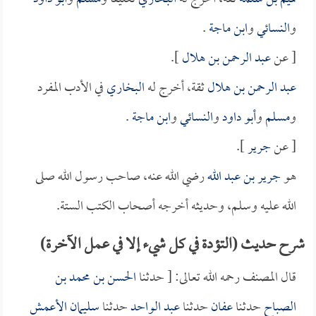
و
النسائي
و
ابن ماجة
.
[ عن
عبد الرحمن بن هلال
].
عبد الرحمن بن هلال
ثقة، أخرج له
البخاري
في الأدب المفرد
و
مسلم
و
أبو داود
و
النسائي
و
ابن ماجة
.
[ عن
جرير
].
هو
جرير بن عبد الله
رضي الله عنه، صاحب رسول الله صلى
الله عليه وسلم، وحديثه أخرجه أصحاب الكتب الستة.
شرح حديث (التؤدة في كل شيء إلا في عمل الآخرة)
قال المصنف رحمه الله تعالى: [ حدثنا
الحسن بن محمد بن
الصباح
حدثنا
عفان
حدثنا
عبد الواحد
حدثنا
سليمان الأعمش