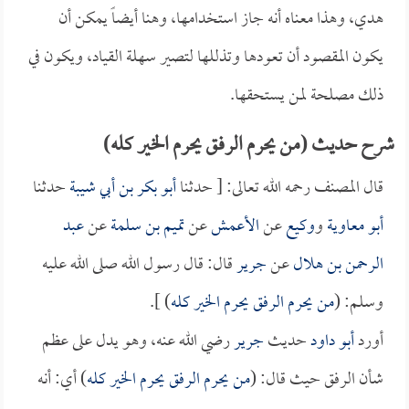
هدي، وهذا معناه أنه جاز استخدامها، وهنا أيضاً يمكن أن
يكون المقصود أن تعودها وتذللها لتصير سهلة القياد، ويكون في
ذلك مصلحة لمن يستحقها.
شرح حديث (من يحرم الرفق يحرم الخير كله)
قال المصنف رحمه الله تعالى: [ حدثنا
أبو بكر بن أبي شيبة
حدثنا
أبو معاوية
و
وكيع
عن
الأعمش
عن
تميم بن سلمة
عن
عبد
الرحمن بن هلال
عن
جرير
قال: قال رسول الله صلى الله عليه
وسلم: (
من يحرم الرفق يحرم الخير كله
) ].
أورد
أبو داود
حديث
جرير
رضي الله عنه، وهو يدل على عظم
شأن الرفق حيث قال: (
من يحرم الرفق يحرم الخير كله
) أي: أنه