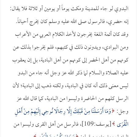
البدوي لو جاء للمدينة ومكث يوماً أو يومين أو ثلاثة فلا يقال:
إنه حضري، فالرسول صلى الله عليه وسلم كان يخرج أحياناً.
وقد كان أئمة اللغة يخرجون لأخذ الكلام العربي من الأعراب
ومن البوادي، ويدونون ذلك في كتبهم، فلم يخرجوا بذلك عن
كونهم من أهل الحضر إلى كونهم من أهل البادية، بل إن يعقوب
عليه الصلاة والسلام لما ذكر الله عز وجل أنه جاء من البدو
ليس معنى ذلك أنه كان في البادية، ولكنه ذهب إلى البادية؛ لأن
الرسل كلهم من الحاضرة وليسوا من البادية، كما قال الله عز
وجل:
وَمَا أَرْسَلْنَا مِنْ قَبْلِكَ إِلَّا رِجَالًا نُوحِي إِلَيْهِمْ مِنْ أَهْلِ
الْقُرَى
[يوسف:109]، فالرسل من أهل القرى وليسوا من