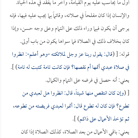
أول ما يحاسب عليه يوم القيامة، وآخر ما يفقد في هذه الحياة.
والإنسان إذا كان مفلحاً في صلاته، وقائماً بما يجب عليه فيها، فإنه
يرجى أن يكون فيما وراء ذلك على التمام وعلى وجه حسن، وإذا
كان بخلاف ذلك في الصلاة فما سواها يكون من باب أولى.
قوله: [ (
قال: يقول ربنا عز وجل لملائكته -وهو أعلم-: انظروا
في صلاة عبدي أتمها أم نقصها؟ فإن كانت تامة كتبت له تامة
) ].
يعني: أنه حصل في فرضه على التمام والكمال.
[ (
وإن كان انتقص منها شيئاً، قال: انظروا هل لعبدي من
تطوع؟ فإن كان له تطوع قال: أتموا لعبدي فريضته من تطوعه،
ثم تؤخذ الأعمال على ذاكم
) ].
يعني: باقي الأعمال من بعد الصلاة، كذلك الصلاة إذا كان