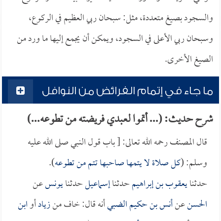
والسجود بصيغ متعددة، مثل: سبحان ربي العظيم في الركوع،
وسبحان ربي الأعلى في السجود، ويمكن أن يجمع إليها ما ورد من
الصيغ الأخرى.
ما جاء في إتمام الفرائض من النوافل
شرح حديث: (... أتموا لعبدي فريضته من تطوعه...)
قال المصنف رحمه الله تعالى: [ باب قول النبي صلى الله عليه
وسلم: (
كل صلاة لا يتمها صاحبها تتم من تطوعه
).
حدثنا
يعقوب بن إبراهيم
حدثنا
إسماعيل
حدثنا
يونس
عن
الحسن
عن
أنس بن حكيم الضبي
أنه قال: خاف من
زياد
أو
ابن