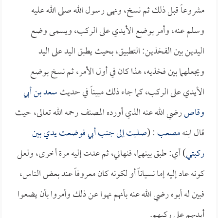
مشروعاً قبل ذلك ثم نسخ، ونهى رسول الله صلى الله عليه
وسلم عنه، وأمر بوضع الأيدي على الركب، ويسمى وضع
اليدين بين الفخذين: التطبيق، بحيث يطبق اليد على اليد
ويجعلهما بين فخذيه، هذا كان في أول الأمر، ثم نسخ بوضع
الأيدي على الركب، كما جاء ذلك مبيناً في حديث
سعد بن أبي
وقاص
رضي الله عنه الذي أورده المصنف رحمه الله تعالى، حيث
قال ابنه
مصعب
: (
صليت إلى جنب أبي فوضعت يدي بين
ركبتي
) أي: طبق بينهما، فنهاني، ثم عدت إليه مرة أخرى، ولعل
كونه عاد إليه إما نسياناً أو لكونه كان معروفاً عند بعض الناس،
فبين له أبوه رضي الله عنه بأنهم نهوا عن ذلك وأمروا بأن يضعوا
أيديهم على ركبهم.