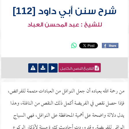
شرح سنن أبي داود [112]
للشيخ : عبد المحسن العباد
التفريغ النصي الكامل
من رحمة الله بعباده أن جعل النوافل من العبادات متممة للفرائض،
فإذا حصل نقص في الفريضة أكمل ذلك النقص من النافلة، وهذا
يدل دلالة واضحة على أهمية المحافظة على النوافل، فهي السياج
الواقي للفريضة. وقد وردت أحاديث كثيرة مبينة لأذكار الركوع