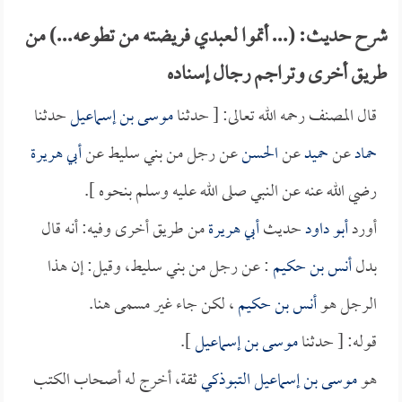
شرح حديث: (... أتموا لعبدي فريضته من تطوعه...) من
طريق أخرى وتراجم رجال إسناده
قال المصنف رحمه الله تعالى: [ حدثنا
موسى بن إسماعيل
حدثنا
حماد
عن
حميد
عن
الحسن
عن رجل من بني سليط عن
أبي هريرة
رضي الله عنه عن النبي صلى الله عليه وسلم بنحوه ].
أورد
أبو داود
حديث
أبي هريرة
من طريق أخرى وفيه: أنه قال
بدل
أنس بن حكيم
: عن رجل من بني سليط، وقيل: إن هذا
الرجل هو
أنس بن حكيم
، لكن جاء غير مسمى هنا.
قوله: [ حدثنا
موسى بن إسماعيل
].
هو
موسى بن إسماعيل التبوذكي
ثقة، أخرج له أصحاب الكتب