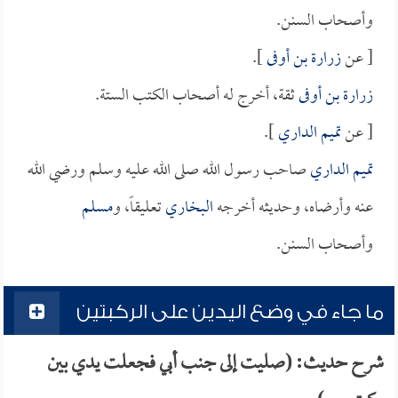
وأصحاب السنن.
[ عن
زرارة بن أوفى
].
زرارة بن أوفى
ثقة، أخرج له أصحاب الكتب الستة.
[ عن
تميم الداري
].
تميم الداري
صاحب رسول الله صلى الله عليه وسلم ورضي الله
عنه وأرضاه، وحديثه أخرجه
البخاري
تعليقاً، و
مسلم
وأصحاب السنن.
ما جاء في وضع اليدين على الركبتين
شرح حديث: (صليت إلى جنب أبي فجعلت يدي بين