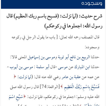
وسجوده
شرح حديث: (لما نزلت: (فسبح باسم ربك العظيم) قال
رسول الله: اجعلوها في ركوعكم)
قال المصنف رحمه الله تعالى: [ باب ما يقول الرجل في ركوعه
وسجوده:
حدثنا
الربيع بن نافع أبو توبة
و
موسى بن إسماعيل
المعنى قالا:
حدثنا
ابن المبارك
عن
موسى
-قال
أبو سلمة
:
موسى بن أيوب
-
عن عمه عن
عقبة بن عامر
رضي الله عنه قال: (
لما نزلت:
فَسَبِّحْ بِاسْمِ رَبِّكَ الْعَظِيمِ
[الواقعة:74] قال رسول الله صلى
الله عليه وسلم: اجعلوها في ركوعكم، فلما نزلت:
سَبِّحِ اسْمَ