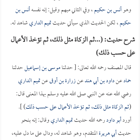
وهو
أنس بن حكيم
، وفي الثاني مبهم وقيل: إنه نفسه
أنس بن
حكيم
، لكن الحديث الذي سيأتي حديث
تميم الداري
شاهد له.
شرح حديث: (...ثم الزكاة مثل ذلك، ثم تؤخذ الأعمال
على حسب ذلك)
قال المصنف رحمه الله تعالى: [ حدثنا
موسى بن إسماعيل
حدثنا
حماد
عن
داود بن أبي هند
عن
زرارة بن أوفى
عن
تميم الداري
رضي الله عنه عن النبي صلى الله عليه وسلم بهذا المعنى قال:
(
ثم الزكاة مثل ذلك، ثم تؤخذ الأعمال على حسب ذلك
) ].
أورد
أبو داود
رحمه الله حديث
تميم الداري
وقال: إنه بنحو
حديث
أبي هريرة
المتقدم، وهو شاهد له، ودال على ما دل عليه،