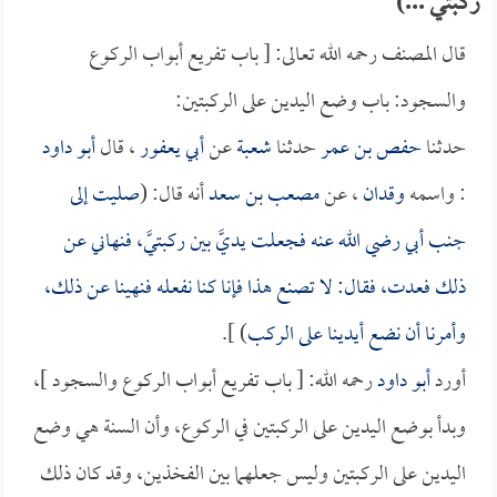
ركبتي ...)
قال المصنف رحمه الله تعالى: [ باب تفريع أبواب الركوع
والسجود: باب وضع اليدين على الركبتين:
حدثنا
حفص بن عمر
حدثنا
شعبة
عن
أبي يعفور
، قال
أبو داود
: واسمه
وقدان
، عن
مصعب بن سعد
أنه قال: (
صليت إلى
جنب أبي رضي الله عنه فجعلت يديَّ بين ركبتيَّ، فنهاني عن
ذلك فعدت، فقال: لا تصنع هذا فإنا كنا نفعله فنهينا عن ذلك،
وأمرنا أن نضع أيدينا على الركب
) ].
أورد
أبو داود
رحمه الله: [ باب تفريع أبواب الركوع والسجود ]،
وبدأ بوضع اليدين على الركبتين في الركوع، وأن السنة هي وضع
اليدين على الركبتين وليس جعلهما بين الفخذين، وقد كان ذلك