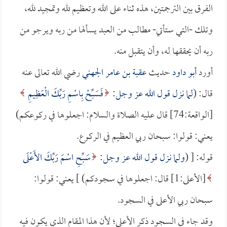
الفرق بين الترجمتين، هذه ثناء على الله وتعظيم لله وتمجيد لله،
وتلك -التي ستأتي- مطالب من العبد يسألها من ربه ويرجو من
ربه أن يحققها له، وأن يتقبل منه.
أورد
أبو داود
حديث
عقبة بن عامر الجهني
رضي الله تعالى عنه
قال: (
لما نزل قول الله عز وجل:
فَسَبِّحْ بِاسْمِ رَبِّكَ الْعَظِيمِ
[الواقعة:74] قال عليه الصلاة والسلام: اجعلوها في ركوعكم)
يعني: قولوا: سبحان ربي العظيم في الركوع.
قوله: [ (
ولما نزل قول الله عز وجل:
سَبِّحِ اسْمَ رَبِّكَ الأَعْلَى
[الأعلى:1] قال: اجعلوها في سجودكم) ] يعني: قولوا:
سبحان ربي الأعلى في السجود.
وقد جاء في السجود ذكر الأعلى؛ لأن هذا المقام الذي يكون فيه