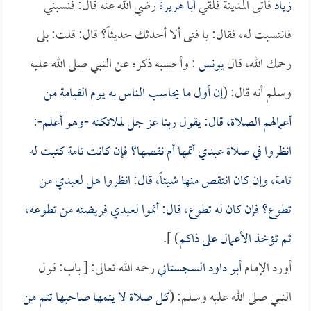
زياد
فأتى المدينة فلقي
أبا هريرة
رضي الله عنه قال: فنسبني
فانتسبت له، فقال: يا فتى ألا أحدثك حديثاً؟ قال: قلت: بلى
رحمك الله، قال
يونس
: وأحسبه ذكره عن النبي صلى الله عليه
وسلم أنه قال: (
إن أول ما يحاسب الناس به يوم القيامة من
أعمالهم الصلاة، قال: يقول ربنا عز جل لملائكته -وهو أعلم-:
انظروا في صلاة عبدي أتمها أم نقصها؟ فإن كانت تامة كتبت له
تامة، وإن كان انتقص منها شيئاً، قال: انظروا هل لعبدي من
تطوع؟ فإن كان له تطوع، قال: أتموا لعبدي فريضته من تطوعه،
ثم تؤخذ الأعمال على ذاكم
) ].
أورد الإمام
أبو داود السجستاني
رحمه الله تعالى: [ باب: قول
النبي صلى الله عليه وسلم: (
كل صلاة لا يتمها صاحبها تتم من