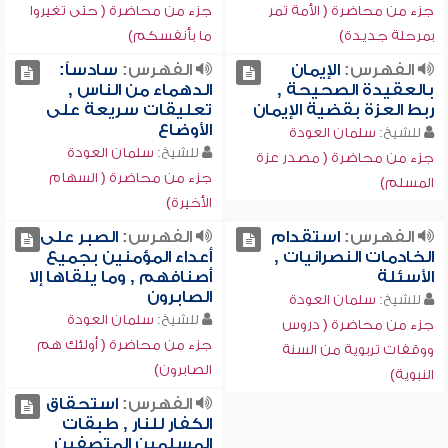
جزء من محاضرة ( الأمة تمر
جزء من محاضرة ( حتى تغيروا
بمرحلة جديدة)
ما بأنفسكم)
الفهرس:
الإيمان
الفهرس:
سادساً:
بالعقيدة الصحيحة ,
الدهماء من الناس ,
ربط العزة بقضية الإيمان
تعليقات سريعة على
الأوضاع
للشيخ:
سلمان العودة
للشيخ:
سلمان العودة
جزء من محاضرة ( مصدر عزة
جزء من محاضرة ( السهام
المسلم)
الأخيرة)
الفهرس:
استقدام
الفهرس:
الصبر على
الخادمات النصرانيات ,
أعداء المؤمنين بجميع
الأسئلة
أصنافهم , وما يلقاها إلا
الصابرون
للشيخ:
سلمان العودة
للشيخ:
سلمان العودة
جزء من محاضرة ( دروس
جزء من محاضرة ( أولئك هم
ووقفات تربوية من السنة
الصابرون)
النبوية)
الفهرس:
استحقاق
الكفار للنار , طبقات
المسلمين المتصفين