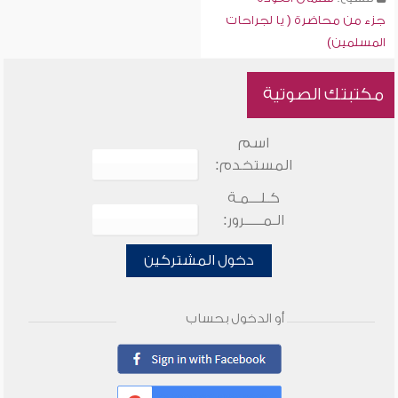
جزء من محاضرة ( يا لجراحات
المسلمين)
مكتبتك الصوتية
اسم
المستخدم:
كـلـــمـة
الـمـــــرور:
دخول المشتركين
أو الدخول بحساب