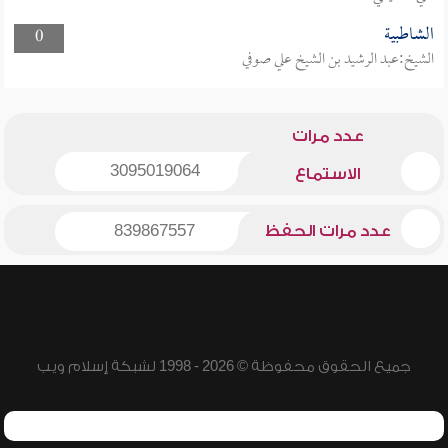
الشاطبية
0
الشيخ:عبد الرشيد بن الشيخ علي صوفي
عدد مرات
3095019064
الاستماع
عدد مرات الحفظ
839867557
جميع الحقوق محفوظة © 2026 - 1998 لشبكة إسلام ويب