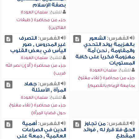
بصفة الإسلام
للشيخ:
سلمان العودة
جزء من محاضرة ( طبقات
الفائزين)
الفهرس:
الشعور
الفهرس:
التصرف
بالهزيمة يولد التحدي
غير المدروس , صور
والمقاومة , نحن أمة
اليأس في بعض القلوب
مهزومة فكرياً على كافة
للشيخ:
سلمان العودة
المستويات
جزء من محاضرة ( ألا إن نصر الله
للشيخ:
سلمان العودة
قريب)
جزء من محاضرة ( لقاء مفتوح
الفهرس:
جهاد
بجامعة الإمام بالقصيم)
المرأة , الأسئلة
للشيخ:
سلمان العودة
جزء من محاضرة ( لقاء مفتوح
حول قضايا المرأة)
الفهرس:
من تجاوز
الفهرس:
أهمية
الحق فلا قرار له , فوائد
الدين في الصراعات
المقطع
العالمية , دمعة على