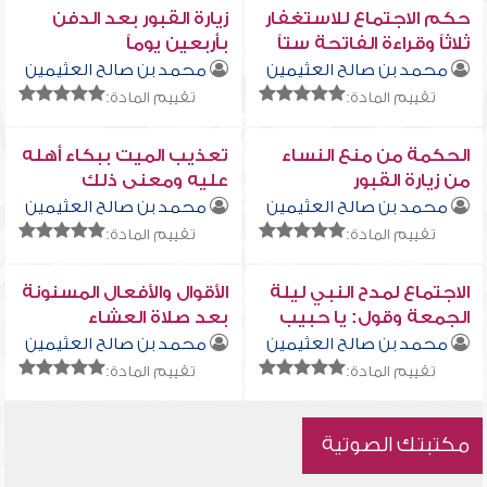
حكم الاجتماع للاستغفار
زيارة القبور بعد الدفن
ثلاثاً وقراءة الفاتحة ستاً
بأربعين يوماً
والصلاة على النبي عشراً
محمد بن صالح العثيمين
محمد بن صالح العثيمين
بعد الجمعة
تقييم المادة:
تقييم المادة:
الحكمة من منع النساء
تعذيب الميت ببكاء أهله
من زيارة القبور
عليه ومعنى ذلك
محمد بن صالح العثيمين
محمد بن صالح العثيمين
تقييم المادة:
تقييم المادة:
الاجتماع لمدح النبي ليلة
الأقوال والأفعال المسنونة
الجمعة وقول: يا حبيب
بعد صلاة العشاء
الخلق ما لي سواك
محمد بن صالح العثيمين
محمد بن صالح العثيمين
تقييم المادة:
تقييم المادة:
مكتبتك الصوتية