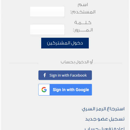
اسم
المستخدم:
كـلـــمـة
الـمـــــرور:
دخول المشتركين
أو الدخول بحساب
استرجاع الرمز السري
تسجيل عضو جديد
إعادة تفعيل حساب