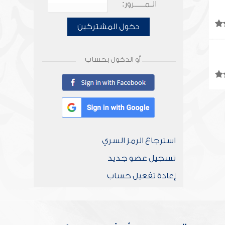
الـمـــــرور:
دخول المشتركين
أو الدخول بحساب
استرجاع الرمز السري
تسجيل عضو جديد
إعادة تفعيل حساب