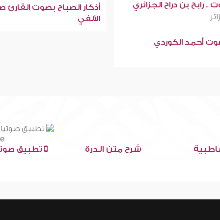
 . رابح بن دراح الجزائري
أذكار الصباح بصوت القارئ ص
ائر
الألفي
صوت أحمد الكوردي
اطبية
شرح متن الدرة
تطبيق صوتي