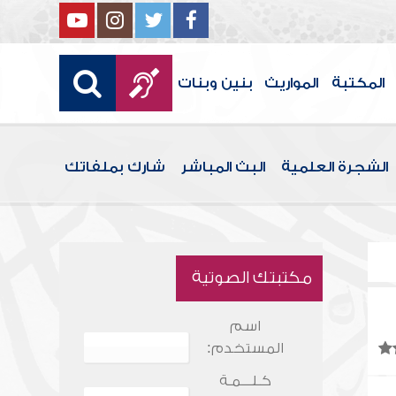
المكتبة
المواريث
بنين وبنات
الشجرة العلمية
البث المباشر
شارك بملفاتك
مكتبتك الصوتية
اسم
المستخدم:
كـلـــمـة