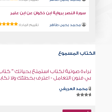
سورة النصر برواية ابن ذكوان عن ابن عامر
محمد يحيى طاهر
تقييم المادة:
الكتاب المسموع
" كتاب
قراءة صوتية لكتاب استمتع بحياتك " كت
 تكابر
في فنون التعامل - اجعل لسانك عذبا
محمد العريفي