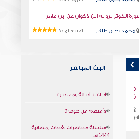
رة الكوثر برواية ابن ذكوان عن ابن عامر
محمد يحيى طاهر
تقييم المادة:
البث المباشر
كغثاء السيل
م
أخلاقنا أصالة ومعاصرة
صابر دياب
وأمنهم من خوف 9
سلسلة محاضرات نفحات رمضانية
1444هـ