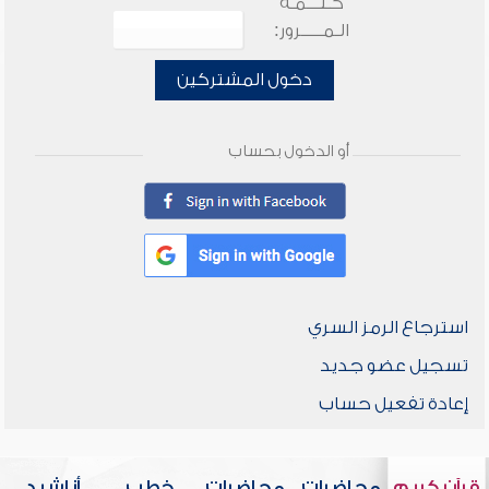
كـلـــمـة
الـمـــــرور:
دخول المشتركين
أو الدخول بحساب
استرجاع الرمز السري
تسجيل عضو جديد
إعادة تفعيل حساب
قرآن كريم
محاضرات
محاضرات
خطب
أناشيد