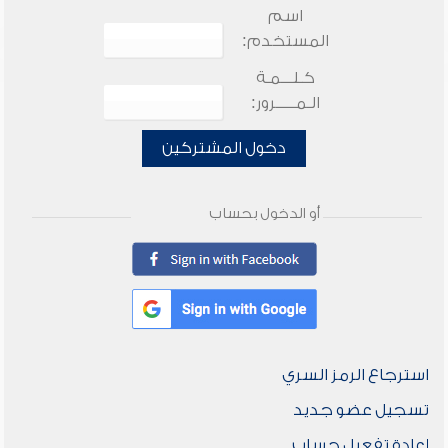
اسم
المستخدم:
كـلـــمـة
الـمـــــرور:
دخول المشتركين
أو الدخول بحساب
استرجاع الرمز السري
تسجيل عضو جديد
إعادة تفعيل حساب