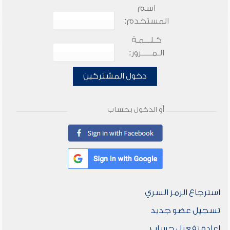
اسم
المستخدم:
كـلـــمـة
الـمـــــرور:
دخول المشتركين
أو الدخول بحساب
استرجاع الرمز السري
تسجيل عضو جديد
إعادة تفعيل حساب