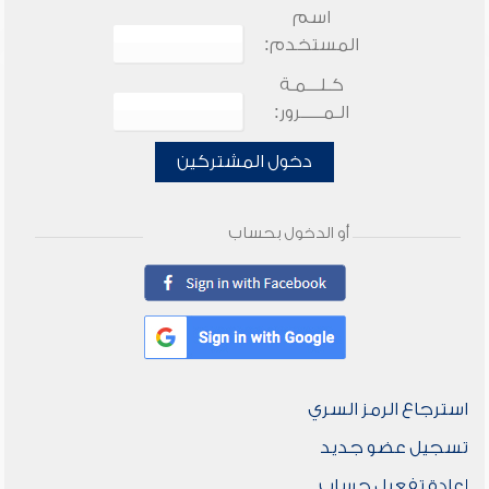
اسم
المستخدم:
كـلـــمـة
الـمـــــرور:
دخول المشتركين
أو الدخول بحساب
استرجاع الرمز السري
تسجيل عضو جديد
إعادة تفعيل حساب