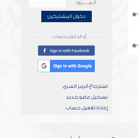
الـمـــــرور:
دخول المشتركين
أو الدخول بحساب
استرجاع الرمز السري
تسجيل عضو جديد
إعادة تفعيل حساب