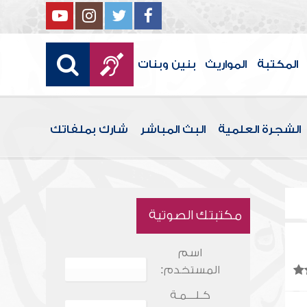
المكتبة
المواريث
بنين وبنات
الشجرة العلمية
البث المباشر
شارك بملفاتك
مكتبتك الصوتية
اسم
المستخدم:
كـلـــمـة