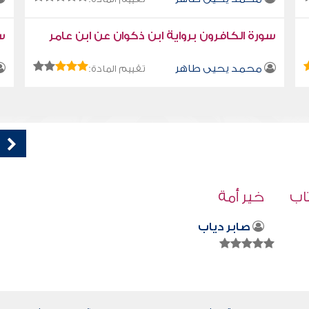
سورة الكافرون برواية ابن ذكوان عن ابن عامر
سو
محمد يحيى طاهر
تقييم المادة:
قراءة صوتية لكتاب استمتع بحياتك " كتاب
في فنون التعامل - الرفق إلا زانه
محمد العريفي