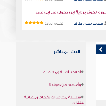
رة الكوثر برواية ابن ذكوان عن ابن عامر
محمد يحيى طاهر
تقييم المادة:
البث المباشر
قراءة صوتية لكتاب استمتع بحياتك " كتاب
ق
أخلاقنا أصالة ومعاصرة
في فنون التعامل - فك الحزمة
ف
محمد العريفي
وأمنهم من خوف 9
سلسلة محاضرات نفحات رمضانية
1444هـ