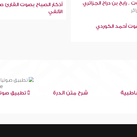
 . رابح بن دراح الجزائري
أذكار الصباح بصوت القارئ ص
ائر
الألفي
صوت أحمد الكوردي
اطبية
شرح متن الدرة
تطبيق صوتي