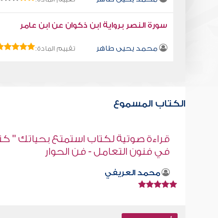
سورة النصر برواية ابن ذكوان عن ابن عامر
محمد يحيى طاهر
تقييم المادة:
الكتاب المسموع
" كتاب
خير أمة
صابر دياب