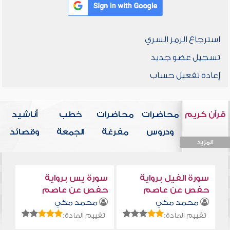
استرجاع الرمز السري
تسجيل عضو جديد
إعادة تفعيل حساب
قرآن كريم
محاضرات
محاضرات
خطب
أناشيد
ودروس
مفرغة
الجمعة
وقصائد
المزيد
المزيد
المزيد
المزيد
المزيد
سورة الفيل برواية
سورة يس برواية
حفص عن عاصم
حفص عن عاصم
محمد مكي
محمد مكي
تقييم المادة:
تقييم المادة: