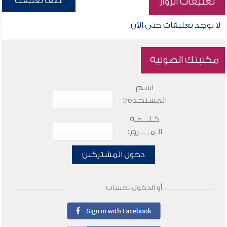
أضف تعليقك
تعليقات الزوار
لا توجد تعليقات حتى الآن
مكتبتك الصوتية
اسم
المستخدم:
كـلـــمـة
الـمـــــرور:
دخول المشتركين
أو الدخول بحساب