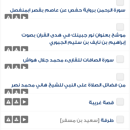
سورة الرحمن برواية حفص عن عاصم بقصر ابمنفصل
موشح بعنوان نور جبينك في هدى القران بصوت
إبراهيم بن نايف بن سليم الجبوري
سورة الصافات للقارىء محمد جلال هواش
من فضائل الصلاة على النبي للشيخ هاني محمد نصر
قصة غريبة
طرفة
[سعيد بن مسفر]