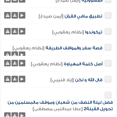
المسؤولية
[أيمن صيدح]
تطبيق مافي القرآن
[أيمن صيدح]
تيكوندوا
[نظام يعقوبي]
قصة سفر والمواقف الطريفة
[نظام يعقوبي]
أصل كلمة المهياوة
[نظام يعقوبي]
قال الله و لكن
[إياد قنيبي]
فضل ليلة النضف من شعبان وموقف مالمسلمين من
تحويل القبلة2
[عطا عبدالنبى مصطفى]