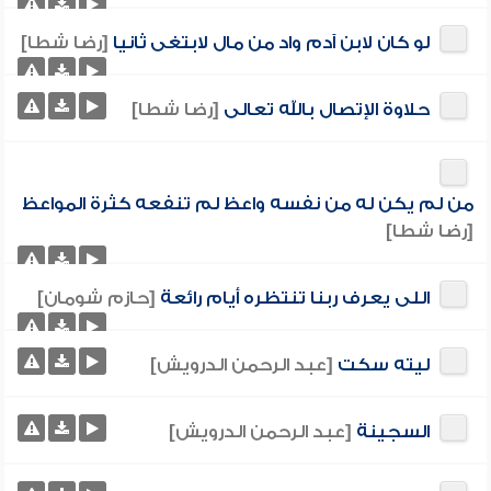
لو كان لابن آدم واد من مال لابتغى ثانيا
[رضا شطا]
حلاوة الإتصال بالله تعالى
[رضا شطا]
من لم يكن له من نفسه واعظ لم تنفعه كثرة المواعظ
[رضا شطا]
اللى يعرف ربنا تنتظره أيام رائعة
[حازم شومان]
ليته سكت
[عبد الرحمن الدرويش]
السجينة
[عبد الرحمن الدرويش]