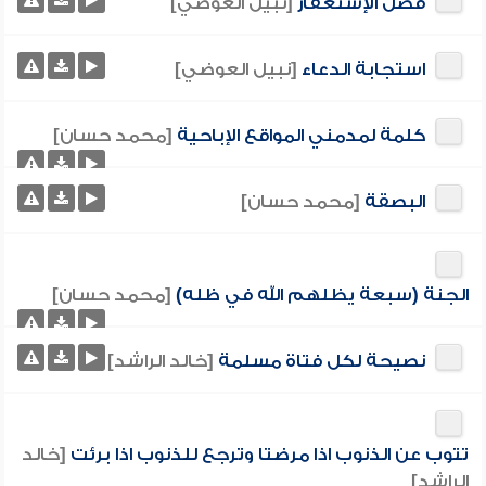
فضل الإستغفار
[نبيل العوضي]
استجابة الدعاء
[نبيل العوضي]
كلمة لمدمني المواقع الإباحية
[محمد حسان]
البصقة
[محمد حسان]
الجنة (سبعة يظلهم الله في ظله)
[محمد حسان]
نصيحة لكل فتاة مسلمة
[خالد الراشد]
تتوب عن الذنوب اذا مرضتا وترجع للذنوب اذا برئت
[خالد
الراشد]