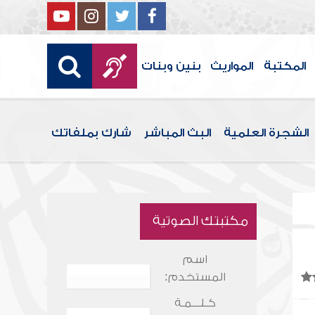
المكتبة
المواريث
بنين وبنات
الشجرة العلمية
البث المباشر
شارك بملفاتك
مكتبتك الصوتية
اسم
المستخدم:
كـلـــمـة