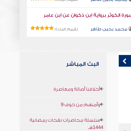
رة الكوثر برواية ابن ذكوان عن ابن عامر
محمد يحيى طاهر
تقييم المادة:
البث المباشر
كتاب تلبيس إبليس 46
ك
أخلاقنا أصالة ومعاصرة
أبو الفرج ابن الجوزي
وأمنهم من خوف 9
سلسلة محاضرات نفحات رمضانية
1444هـ