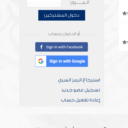
الـمـــــرور:
دخول المشتركين
أو الدخول بحساب
استرجاع الرمز السري
تسجيل عضو جديد
إعادة تفعيل حساب