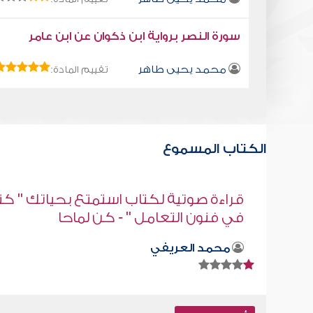
سورة النصر برواية ابن ذكوان عن ابن عامر
محمد يحيى طاهر
تقييم المادة:
الكتاب المسموع
" كتاب
قراءة صوتية لكتاب استمتع بحياتك " كت
في فنون التعامل - نختلف ونحن اخوان
محمد العريفي