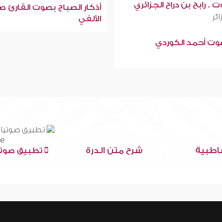
 . رابح بن دراح الجزائري
أذكار الصباح بصوت القارئ ص
ائر
الألفي
صوت أحمد الكوردي
اطبية
شرح متن الدرة
تطبيق صوتي