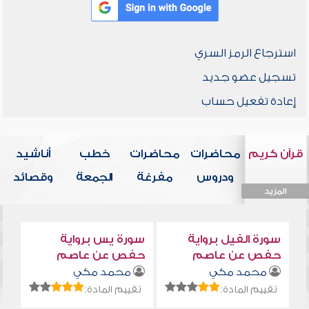
استرجاع الرمز السري
تسجيل عضو جديد
إعادة تفعيل حساب
قرآن كريم
محاضرات
محاضرات
خطب
أناشيد
ودروس
مفرغة
الجمعة
وقصائد
المزيد
المزيد
المزيد
المزيد
المزيد
سورة الفيل برواية
سورة يس برواية
حفص عن عاصم
حفص عن عاصم
محمد مكي
محمد مكي
تقييم المادة:
تقييم المادة: