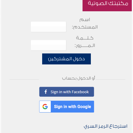
مكتبتك الصوتية
اسم
المستخدم:
كـلـــمـة
الـمـــــرور:
دخول المشتركين
أو الدخول بحساب
استرجاع الرمز السري