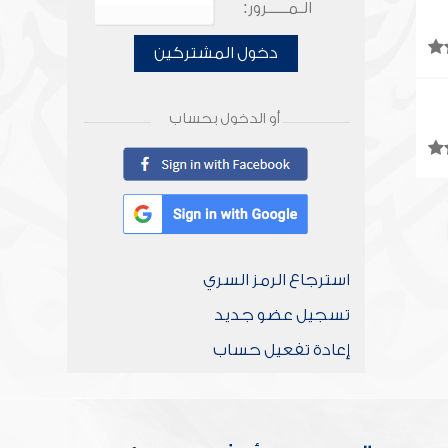
الـمـــــرور:
دخول المشتركين
أو الدخول بحساب
استرجاع الرمز السري
تسجيل عضو جديد
إعادة تفعيل حساب