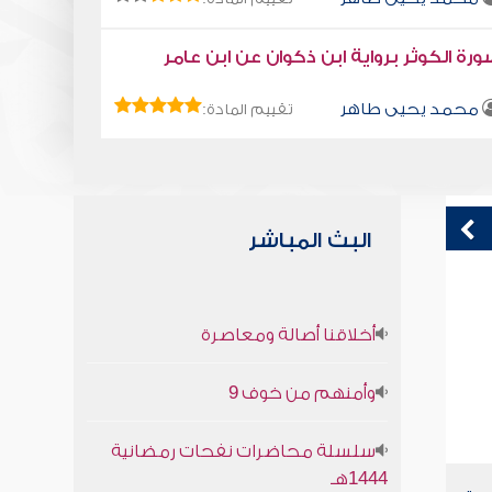
رة الكوثر برواية ابن ذكوان عن ابن عامر
محمد يحيى طاهر
تقييم المادة:
البث المباشر
قراءة صوتية لكتاب استمتع بحياتك " كتاب
ك
أخلاقنا أصالة ومعاصرة
في فنون التعامل " - قابل الاساءة بالاحسان
محمد العريفي
وأمنهم من خوف 9
سلسلة محاضرات نفحات رمضانية
1444هـ