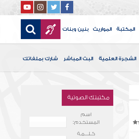
المكتبة
المواريث
بنين وبنات
الشجرة العلمية
البث المباشر
شارك بملفاتك
مكتبتك الصوتية
اسم
المستخدم:
كـلـــمـة