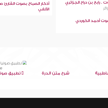
 . رابح بن دراح الجزائري
أذكار الصباح بصوت القارئ ص
ائر
الألفي
صوت أحمد الكوردي
اطبية
شرح متن الدرة
تطبيق صوتي