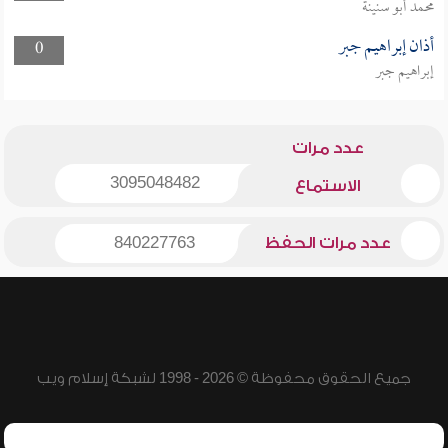
محمد أبو سنينة
أذان إبراهيم جبر
0
إبراهيم جبر
عدد مرات
3095048482
الاستماع
عدد مرات الحفظ
840227763
جميع الحقوق محفوظة © 2026 - 1998 لشبكة إسلام ويب