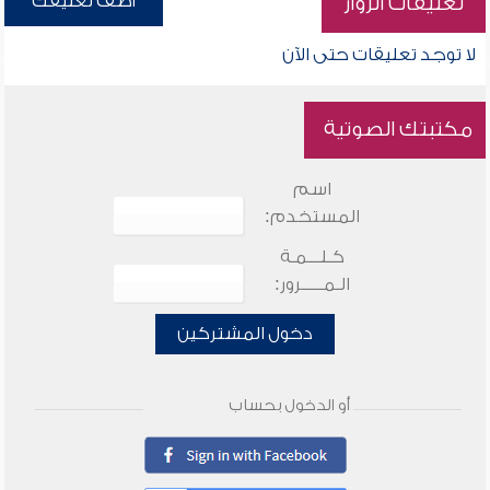
أضف تعليقك
تعليقات الزوار
لا توجد تعليقات حتى الآن
مكتبتك الصوتية
اسم
المستخدم:
كـلـــمـة
الـمـــــرور:
دخول المشتركين
أو الدخول بحساب