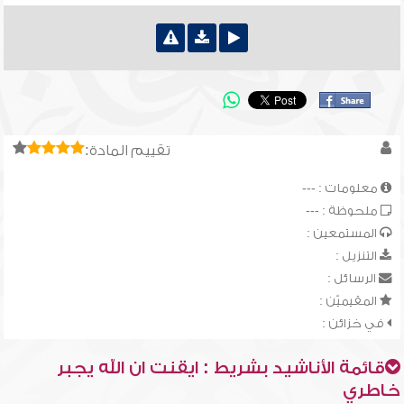
تقييم المادة:
معلومات : ---
ملحوظة : ---
المستمعين :
التنزيل :
الرسائل :
المقيميّن :
في خزائن :
قائمة الأناشيد بشريط : ايقنت ان الله يجبر
خاطري