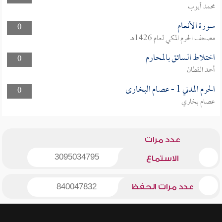
محمد أيوب
سورة الأنعام
0
مصحف الحرم المكي لعام 1426هـ
اختلاط السائق بالمحارم
0
أحمد القطان
الحرم المدني 1 - عصام البخارى
0
عصام بخاري
عدد مرات
3095034795
الاستماع
عدد مرات الحفظ
840047832