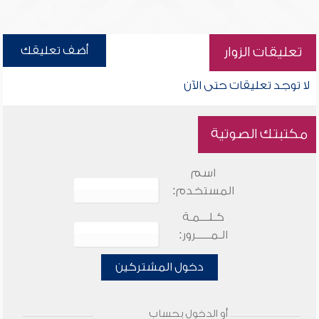
أضف تعليقك
تعليقات الزوار
لا توجد تعليقات حتى الآن
مكتبتك الصوتية
اسم
المستخدم:
كـلـــمـة
الـمـــــرور:
دخول المشتركين
أو الدخول بحساب