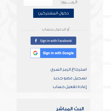
الـمـــــرور:
دخول المشتركين
أو الدخول بحساب
استرجاع الرمز السري
تسجيل عضو جديد
إعادة تفعيل حساب
البث المباشر