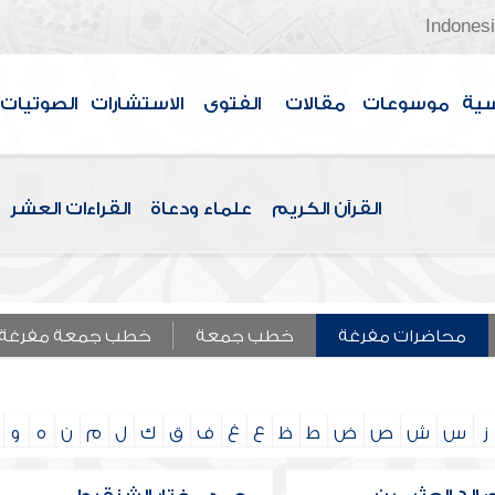
Indones
سية
موسوعات
مقالات
الفتوى
الاستشارات
الصوتيات
القرآن الكريم
علماء ودعاة
القراءات العشر
محاضرات مفرغة
خطب جمعة
خطب جمعة مفرغة
ز
س
ش
ص
ض
ط
ظ
ع
غ
ف
ق
ك
ل
م
ن
ه
و