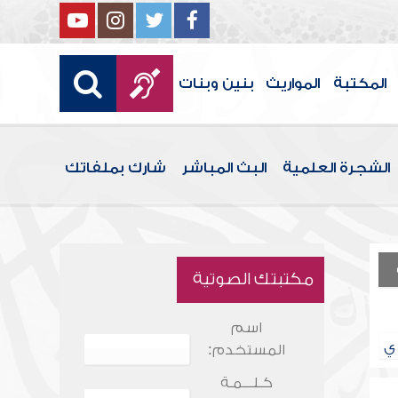
المكتبة
المواريث
بنين وبنات
الشجرة العلمية
البث المباشر
شارك بملفاتك
مكتبتك الصوتية
اسم
ي
المستخدم:
كـلـــمـة