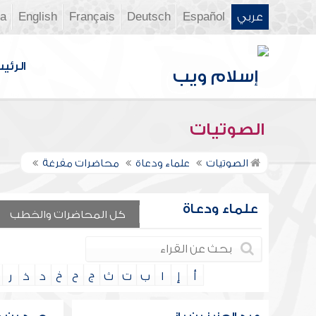
عربي
Español
Deutsch
Français
English
ia
الرئي
الصوتيات
الصوتيات
علماء ودعاة
محاضرات مفرغة
علماء ودعاة
كل المحاضرات والخطب
أ
إ
ا
ب
ت
ث
ج
ح
خ
د
ذ
ر