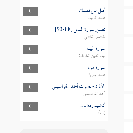
أقبل على نفسك
0
محمد المنجد
تفسير سورة النمل [88-93]
0
المنتصر الكتاني
سورة البينة
0
بهاء الدين الطوالبة
سورة هود
0
محمد جبريل
الأذان- بصوت أحمد الحراسيس
0
أحمد الحراسيس
أناشيد رمضان
0
(...)