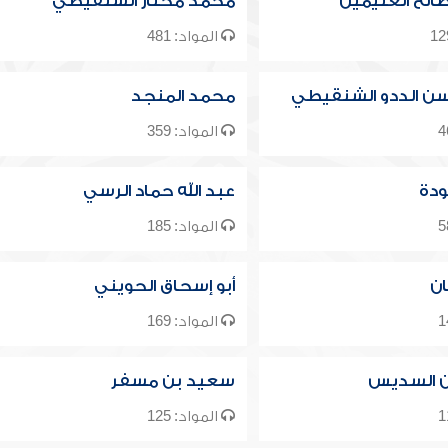
الح العثيمين
محمد مختار الشنقيطي
المواد: 481
ن الددو الشنقيطي
محمد المنجد
المواد: 359
ودة
عبد الله حماد الرسي
المواد: 185
ان
أبو إسحاق الحويني
المواد: 169
ن السديس
سعيد بن مسفر
المواد: 125