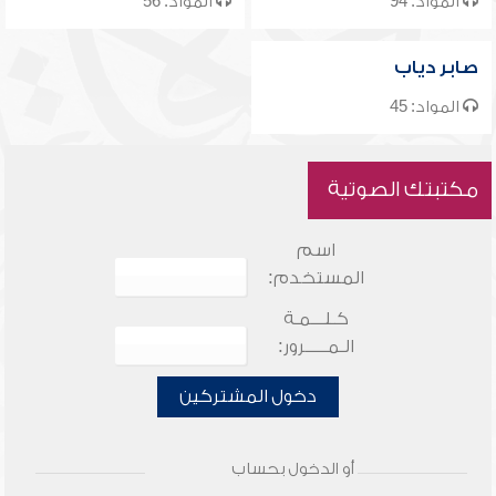
المواد: 94
المواد: 56
صابر دياب
المواد: 45
مكتبتك الصوتية
اسم
المستخدم:
كـلـــمـة
الـمـــــرور:
دخول المشتركين
أو الدخول بحساب