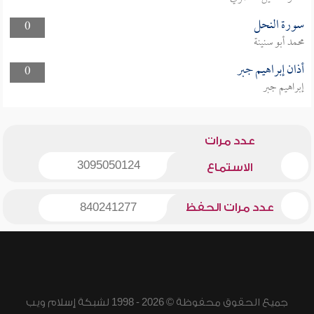
سورة النحل
0
محمد أبو سنينة
أذان إبراهيم جبر
0
إبراهيم جبر
عدد مرات
3095050124
الاستماع
عدد مرات الحفظ
840241277
جميع الحقوق محفوظة © 2026 - 1998 لشبكة إسلام ويب