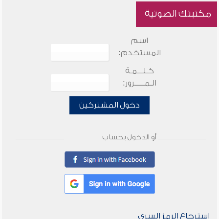
مكتبتك الصوتية
اسم
المستخدم:
كـلـــمـة
الـمـــــرور:
دخول المشتركين
أو الدخول بحساب
استرجاع الرمز السري