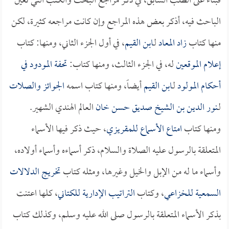
فبناءً على الطلب السابق، في ذكر مراجع البحث والكتب التي تعين
الباحث فيه، أذكر بعض هذه المراجع وإن كانت مراجعه كثيرة، لكن
منها كتاب
زاد المعاد
لـ
ابن القيم
، في أول الجزء الثاني، ومنها: كتاب
إعلام الموقعين
له، في الجزء الثالث، ومنها كتاب:
تحفة المودود في
أحكام المولود
لـ
ابن القيم
أيضاً، ومنها كتاب اسمه
الجوائز والصلات
لـ
نور الدين بن الشيخ صديق حسن خان
العالم الهندي الشهير.
ومنها كتاب
امتاع الأسماع
للمقريزي
، حيث ذكر فيها الأسماء
المتعلقة بالرسول عليه الصلاة والسلام، ذكر أسماءه وأسماء أولاده،
وأسماء ما له من الإبل والخيل وغيرها، ومثله كتاب
تخريج الدلالات
السمعية
للخزاعي
، وكتاب
التراتيب الإدارية
للكتاني
، كلها اعتنت
بذكر الأسماء المتعلقة بالرسول صلى الله عليه وسلم، وكذلك كتاب