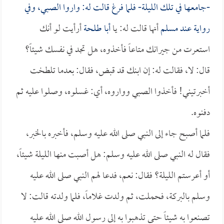
-جامعها في تلك الليلة- فلما فرغ قالت له: واروا الصبي، وفي
رواية عند
مسلم
أنها قالت له: يا
أبا طلحة
أرأيت لو أنك
استعرت من جيرانك متاعاً فأخذوه، هل تجد في نفسك شيئاً؟
قال: لا، فقالت له: إن ابنك قد قبض، فقال: بعدما تلطخت
أخبرتيني! فأخذوا الصبي وواروه، أي: غسلوه، وصلوا عليه ثم
دفنوه.
فلما أصبح جاء إلى النبي صلى الله عليه وسلم، فأخبره بالخبر،
فقال له النبي صلى الله عليه وسلم: هل أصبت منها الليلة شيئاً،
أو أعرستم الليلة؟ فقال: نعم، فدعا لهم النبي صلى الله عليه
وسلم بالبركة، فحملت، ثم ولدت غلاماً، فلما ولدته قالت: لا
تصنعوا به شيئاً حتى تذهبوا به إلى رسول الله صلى الله عليه