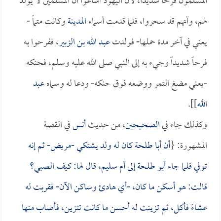
المسلمون فرحاً شديداً، لأن اليهود أشاعوا أن المسلمين لا يولد
لهم، وأنهم قد سحروا، فلما قدمت أسماء
المدينة
وكانت متماً -
يعني في آخر مدة حملها- فولدت
عبد الله بن الزبير
، ففرحوا به
فرحاً شديداً وجيء به إلى النبي صلى الله عليه وسلم، فحنكه
-يعني مضغ التمر ووضعه فوق حنكه- ودعا له وسماه
عبد
الله
]].
وكذلك جاء في
الصحيحين
، من حديث
أنس
في القصة
المشهورة: {
أن
أبا طلحة
كان له ولد يشتكي -مريض- ثم إنه
توفي فلما جاء
أبو طلحة
إلى
أم سليم
، قال لها: كيف الصبي؟
قالت: هو أسكن ما كان، -أي هادئ وساكن الآن- فقربت له
عشاءً فأكل، ثم تزينت له أحسن ما كانت تتزين، فأصاب منها