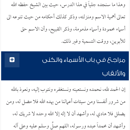
وهذا ما سنجده جلياً في هذا الدرس، حيث بين الشيخ حفظه الله
تعالى أهمية الاسم ومنـزلته، وذكر كذلك أحكامه من حيث تنوعه الى
أسماء محمودة وأسماء مذمومة، وذكر القبيح، وأن الاسم حق
للأبوين، ووقت التسمية وغير ذلك.
مراجع في باب الأسماء والكنى
والألقاب
إن الحمد لله، نحمده ونستعينه ونستغفره ونتوب إليه، ونعوذ بالله
من شرور أنفسنا ومن سيئات أعمالنا من يهده الله فلا مضل له، ومن
يضلل فلا هادي له، وأشهد أن لا إله إلا الله وحده لا شريك له،
وأشهد أن محمداً عبده ورسوله، اللهم صلِّ وسلم عليه وعلى آله