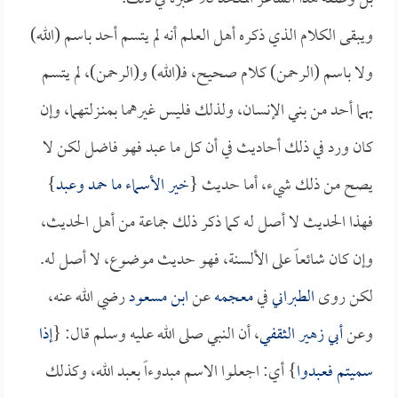
ويبقى الكلام الذي ذكره أهل العلم أنه لم يتسم أحد باسم (الله)
ولا باسم (الرحمن) كلام صحيح، فـ(الله) و(الرحمن)، لم يتسم
بهما أحد من بني الإنسان، ولذلك فليس غيرهما بمنـزلتهما، وإن
كان ورد في ذلك أحاديث في أن كل ما عبد فهو فاضل لكن لا
يصح من ذلك شيء، أما حديث {
خير الأسماء ما حمد وعبد
}
فهذا الحديث لا أصل له كما ذكر ذلك جماعة من أهل الحديث،
وإن كان شائعاً على الألسنة، فهو حديث موضوع، لا أصل له.
لكن روى
الطبراني
في
معجمه
عن
ابن مسعود
رضي الله عنه،
وعن
أبي زهير الثقفي
، أن النبي صلى الله عليه وسلم قال: {
إذا
سميتم فعبدوا
} أي: اجعلوا الاسم مبدوءاً بعبد الله، وكذلك