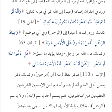
ومن ميزاتهما: أنه لم يرد في القرآن إضافة (عبد) إلى غيرهما، فقد
ورد في القرآن إضافة (عبد) إلى الله كما في قوله تعالى:
وَأَنَّهُ لَمَّا
قَامَ عَبْدُ اللَّهِ يَدْعُوهُ كَادُوا يَكُونُونَ عَلَيْهِ لِبَداً
[الجن:19].
كذلك ورد إضافة (عبد) إلى (الرحمن) وفي أي موضع؟
وَعِبَادُ
الرَّحْمَنِ الَّذِينَ يَمْشُونَ عَلَى الْأَرْضِ هَوْناً
[الفرقان:63]
وكذلك قال الله عز وجل -وهذا يؤيد ما سبق-:
قُلِ ادْعُوا اللَّهَ
أَوِ ادْعُوا الرَّحْمَنَ أَيّاً مَا تَدْعُوا فَلَهُ الْأَسْمَاءُ الْحُسْنَى
[الإسراء:110] فذكر لفظ (الله) أو (الرحمن)، وكذلك ذكر
بعض أهل العلم أنه لم يتسم أحد بهذين الإسمين الشريفين
العظيمين من المخلوقين، فلم يتسم أحد باسم (الله)، ولا باسم
(الرحمن)، بخلاف بقية الأسماء فهناك من تسمى به، فمثلاً