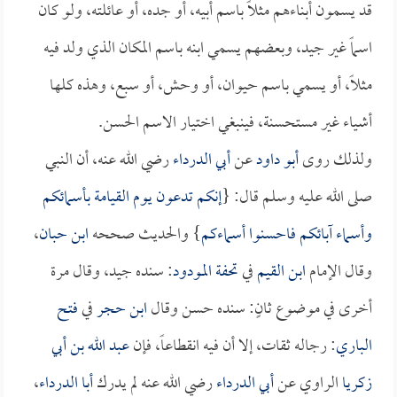
قد يسمون أبناءهم مثلاً باسم أبيه، أو جده، أو عائلته، ولو كان
اسماً غير جيد، وبعضهم يسمي ابنه باسم المكان الذي ولد فيه
مثلاً، أو يسمي باسم حيوان، أو وحش، أو سبع، وهذه كلها
أشياء غير مستحسنة، فينبغي اختيار الاسم الحسن.
ولذلك روى
أبو داود
عن
أبي الدرداء
رضي الله عنه، أن النبي
صلى الله عليه وسلم قال: {
إنكم تدعون يوم القيامة بأسمائكم
وأسماء آبائكم فاحسنوا أسماءكم
} والحديث صححه
ابن حبان
،
وقال الإمام
ابن القيم
في
تحفة المودود
: سنده جيد، وقال مرة
أخرى في موضوع ثانٍ: سنده حسن وقال
ابن حجر
في
فتح
الباري
: رجاله ثقات، إلا أن فيه انقطاعاً، فإن
عبد الله بن أبي
زكريا
الراوي عن
أبي الدرداء
رضي الله عنه لم يدرك
أبا الدرداء
،