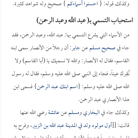
وكذلك قوله: {
احسنوا أسماءكم
} صحيح وله شواهد كثيرة.
استحباب التسمي بـ( عبد الله وعبد الرحمن)
من الأسماء التي يشرع التسمي بها: عبد الله، وعبد الرحمن، فقد
جاء في
صحيح مسلم
عن
جابر
: أن رجلاً من الأنصار سمى ابنه
القاسم، فقال له الأنصار: والله لا نسميك يا (أبا القاسم) ولا
نُقِرك عيناً، فجاء إلى النبي صلى الله عليه وسلم، فقال له رسول
الله صلى الله عليه وسلم: {
اسم ابنك عبد الرحمن
} فسمى ابن
هذا الأنصاري عبد الرحمن.
وكذلك جاء في
البخاري
و
مسلم
عن
عائشة
رضي الله عنها
قالت: [[
أول مولود ولد في
المدينة
عبد الله بن الزبير
، وفرح به