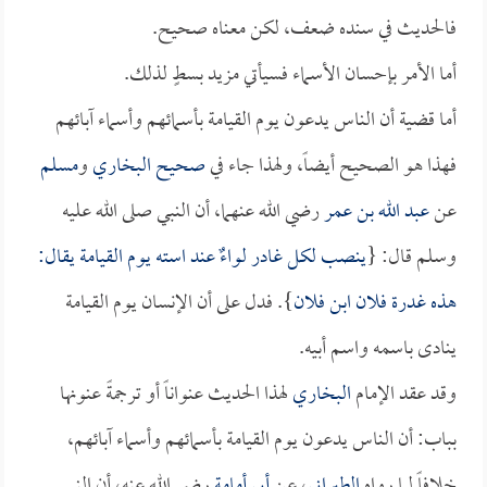
فالحديث في سنده ضعف، لكن معناه صحيح.
أما الأمر بإحسان الأسماء فسيأتي مزيد بسطٍ لذلك.
أما قضية أن الناس يدعون يوم القيامة بأسمائهم وأسماء آبائهم
فهذا هو الصحيح أيضاً، ولهذا جاء في
صحيح البخاري
و
مسلم
عن
عبد الله بن عمر
رضي الله عنهما، أن النبي صلى الله عليه
وسلم قال: {
ينصب لكل غادر لواءٌ عند استه يوم القيامة يقال:
هذه غدرة فلان ابن فلان
}. فدل على أن الإنسان يوم القيامة
ينادى باسمه واسم أبيه.
وقد عقد الإمام
البخاري
لهذا الحديث عنواناً أو ترجمةً عنونها
بباب: أن الناس يدعون يوم القيامة بأسمائهم وأسماء آبائهم،
خلافاً لما رواه
الطبراني
، عن
أبي أمامة
رضي الله عنه، أن النبي