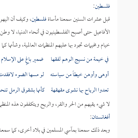
فلسطين
:
قبل عشرات السنين سمعنا مأساة
فلسطين
، وكيف أن اليهو
الأفاعيل حتى أصبح الفلسطينيون في أنحاء الدنيا، لا وطن ل
خيام ومخيمات تجود بها عليهم المنظمات العالمية، وشأنها كما 
في خيمة من نسيج الوهم لفقها ضمير باغٍ على الإسلام يأ
أوهى وأوهن خيطاً من سياسته لو مسها الضوء لافقدت ب
تعدوا الرياح بها نشوى مقهقهة كأنها بشقوق الرمل تنح
لا شيء يقيهم من الحر والقر، والريح ويتكففون هذه المنظمات
أفغانستان
:
وبعد ذلك سمعنا بمآسي المسلمين في بلاد أخرى، كما سمعنا