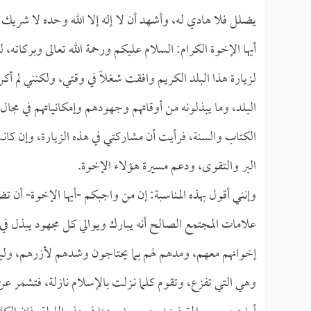
يضلل فلا هادي له، وأشهد أن لا إله إلا الله وحده لا شريك 
أيها الإخوة الكرام: السلام عليكم ورحمة الله تعالى وبركاته، 
لزيارة هذا البلد الكريم وافقت شغلاً في وقتي، ولكنني لم أك
البلد، وما يبذلونه من أوقاتهم وجهودهم وإمكانياتهم في مجال 
الكتاب والسنة، فرأيت أن مشاركتي في هذه الزيارة، وإن كانت 
البر والتقوى، ودعم مسيرة هؤلاء الإخوة.
وإنني أقول بهذه المناسبة: إن من واجبكم -أيها الإخوة- أن ت
علامات المجتمع الصالح أنه يبارك ويوالي كل مجهود يبذل في 
إخوانهم معهم، ومدهم لهم بما يحتاجون وشدهم لأزرهم، ولي
وهي التي تفزع، وتقوم كلما نـزلت بالإسلام نازلة، فتشمر ع