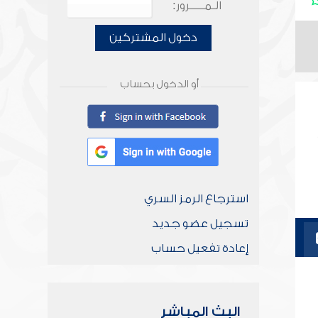
الـمـــــرور:
دخول المشتركين
أو الدخول بحساب
استرجاع الرمز السري
تسجيل عضو جديد
إعادة تفعيل حساب
البث المباشر