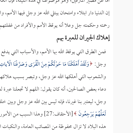
أما عن مصير المترفين؛ وهو موضوعنا في هذه الليلة، فإن الكل
إن الدنيا دار ابتلاء وامتحان يبتلي الله عز وجل فيها الأمم، 
رحمته وحكمته جل وعلا أنه يوقظ الأمم والأفراد من غفلتهم
إهلاك الجيران للعبرة بهم
فمن الطرق التي يوقظ الله بها الأمم، والأسباب التي يدفع ب
وجل:
وَلَقَدْ أَهْلَكْنَا مَا حَوْلَكُمْ مِنَ الْقُرَى وَصَرَّفْنَا الْآياتِ 
والشعوب التي أهلكها الله عز وجل، وتبصر بسبب هلاكه
دعاء بعض الصالحين، أنه كان يقول: اللهم لا تجعلنا عبرة لغير
وجل، ليعتبر بنا غيرنا، فإنه ليس بين الله عز وجل وبين خ
لَعَلَّهُمْ يَرْجِعُونَ
[الأحقاف:27] وهذا السبب من ا
هذه البلاد لا تزال محفوظة من المصائب العامة، والنكبات