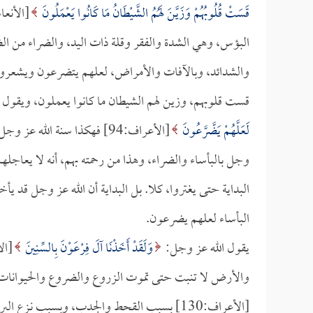
قَسَتْ قُلُوبُهُمْ وَزَيَّنَ لَهُمُ الشَّيْطَانُ مَا كَانُوا يَعْمَلُونَ
[الأنعام:42-43] وق
البؤس، وهي الشدة والفقر وقلة ذات اليد، والضراء من الض
والشدائد، وبالآفات والأمراض، لعلهم يتضرعون ويشعرون ب
قست قلوبهم، وزين لهم الشيطان ما كانوا يعملون، ويقو
لَعَلَّهُمْ يَضَّرَّعُونَ
[الأعراف:94] فهكذا سنة الل
وجل بالبأساء والضراء، وهذا من رحمته بهم، أنه لا يعاجلهم
البداية حتى يغتروا، كلا. بل البداية أن الله عز وجل قد ي
البأساء لعلهم يضرعون.
يقول الله عز وجل:
وَلَقَدْ أَخَذْنَا آلَ فِرْعَوْنَ بِالسِّنِينَ
والأرض لا تنبت حتى تموت الزروع والضروع والحيوانات
[الأعراف:130] بسبب القحط والجدب، وبسبب نـزع البركة، فتنقص الثمرات عندهم: