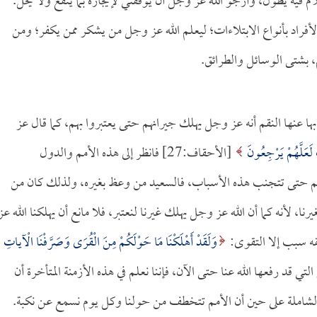
ام فيه يطول، وأرجو الله عز وجل أن يوفقني لإيجازه بما ينفع ولا يخل.
والأفراد بأنواع الابتلاءات؛ ليعلم الله عز وجل من يشكر ممن يكفر؛ ومن
، بشتى الوسائل والطرائق.
ها عنها النقم أنه عز وجل يهلك جيرانهم حتى يعتبروا بهم، كما قال عز
لَعَلَّهُمْ يَرْجِعُونَ
[الأحقاف:27] فانظر إلى هذه الأمم والدول
م حتى تتجنب هذه الأسباب، فالسعيد من وعظ بغيره، ولذلك كان من
نا، لأنه كما أن الله عز وجل يهلك غيرنا لنعتبر، فلا مانع أن يهلكنا الله عز
لقه سبب إلا التقوى:
وَلَقَدْ أَهْلَكْنَا مَا حَوْلَكُمْ مِنَ الْقُرَى وَصَرَّفْنَا الْآياتِ
لأمور التي قد رفعها الله عنا حتى الآن، فإننا نعلم في هذه الأزمنة المتأخرة أن
 الشاملة على حين أن الأمم تتخطف من حولنا وكل يوم نسمع عن نكبة.