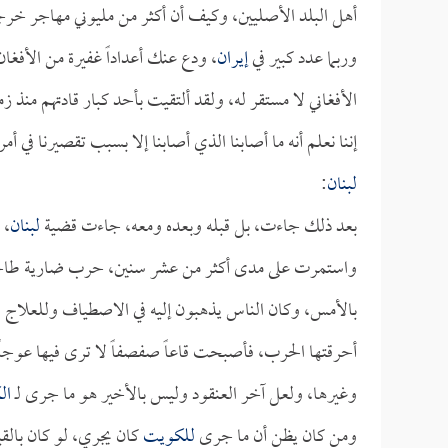
أهل البلد الأصليين، وكيف أن أكثر من مليوني مهاجر خرجو
وربما عدد كبير في
إيران
، ودع عنك أعداداً غفيرة من الأفغا
الأفغاني لا مستقر له، ولقد ألتقيت بأحد كبار قادتهم منذ 
إننا نعلم أنه ما أصابنا الذي أصابنا إلا بسبب تقصيرنا في أم
لبنان
:
بعد ذلك جاءت، بل قبله وبعده ومعه، جاءت قضية
لبنان
، 
واستمرت على مدى أكثر من عشر سنين، حرب ضارية طاحنة أ
بالأمس، وكان الناس يذهبون إليه في الاصطياف وللعلاج و
أحرقتها الحرب، فأصبحت قاعاً صفصفاً لا ترى فيها عوجاً و
وغيرها، ولعل آخر العنقود وليس بالأخير هو ما جرى لـ
ال
ومن كان يظن أن ما جرى
للكويت
كان يجري، لو كان بالقي