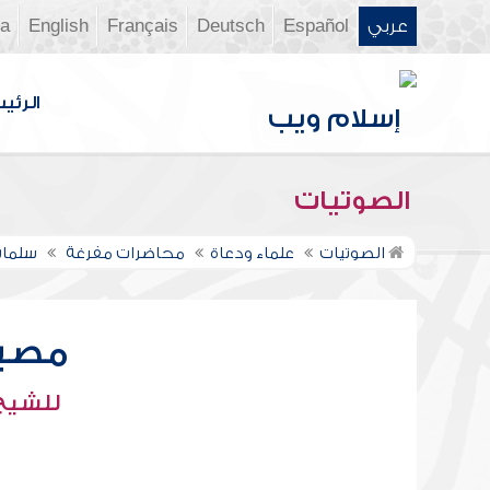
عربي
Español
Deutsch
Français
English
ia
الرئي
الصوتيات
الصوتيات
علماء ودعاة
محاضرات مفرغة
سلمان
مصير
للشيخ 