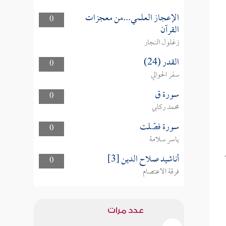
الإعجاز العلمي...من معجزات
0
القرآن
زغلول النجار
القدر (24)
0
سفر الحوالي
سورة ق
0
محمد ركابي
سورة فصّلت
0
ياسر سلامة
أناشيد صلاح الدين [3]
0
فرقة الاعتصام
عدد مرات