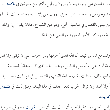
ا هائمين على وجوههم لا يدرون إلى أين، أكثر من مليونين في
باكستان
،
ن الموجودين في أنحاء الدنيا، حيثما يممت من بلاد الله وجدت ذلك المسلم
زمن ليس بالقصير في مناسبة الحج، وهو من الشيوخ، فكان يقول لي: والله
ر الله، وتركنا للأمر بالمعروف والنهي عن المنكر.
وتسامع الناس كيف أن الله تعالى أحرقها بنار الحرب التي لا تبقي ولا تذر
تت على الأخضر واليابس، وهذا البلد الذي كان ميداناً للسياحة
لغير ذلك، وكانت مكان طباعة الكتب والتصدير إلى غير ذلك، هذا البلد
لا أمتا، ولا تزال الحرب تفعل فعلها في هذا البلد، ومثل ذلك في
كشمير
ـكويت
.
اس العقلي، والنظر المجرد أن يقال لك: أن أهل
الكويت
وهم فيما هم فيه