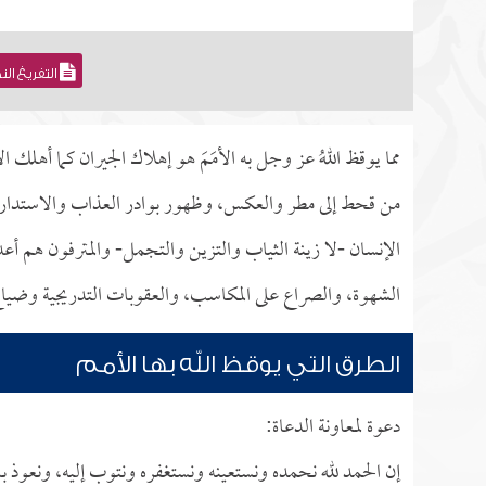
التفريغ ال
مما يوقظ اللهُ عز وجل به الأمَمَ هو إهلاك الجيران كما أهلك 
من قحط إلى مطر والعكس، وظهور بوادر العذاب والاستدارج
الإنسان -لا زينة الثياب والتزين والتجمل- والمترفون هم أ
الشهوة، والصراع على المكاسب، والعقوبات التدريجية وضياع 
الطرق التي يوقظ الله بها الأمم
دعوة لمعاونة الدعاة:
إن الحمد لله نحمده ونستعينه ونستغفره ونتوب إليه، ونعوذ با