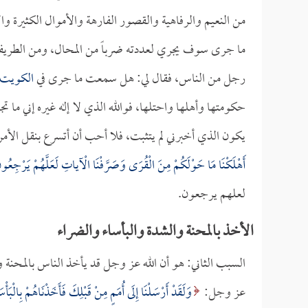
من النعيم والرفاهية والقصور الفارهة والأموال الكثيرة و
ما جرى سوف يجري لعددته ضرباً من المحال، ومن الطريف أ
رجل من الناس، فقال لي: هل سمعت ما جرى في
الكويت
حكومتها وأهلها واحتلها، فوالله الذي لا إله غيره إني ما تجر
يكون الذي أخبرني لم يتثبت، فلا أحب أن أتسرع بنقل الأمر،
أَهْلَكْنَا مَا حَوْلَكُمْ مِنَ الْقُرَى وَصَرَّفْنَا الْآياتِ لَعَلَّهُمْ يَرْجِعُون
لعلهم يرجعون.
الأخذ بالمحنة والشدة والبأساء والضراء
السبب الثاني: هو أن الله عز وجل قد يأخذ الناس بالمحنة و
عز وجل:
وَلَقَدْ أَرْسَلْنَا إِلَى أُمَمٍ مِنْ قَبْلِكَ فَأَخَذْنَاهُمْ بِالْبَأْ