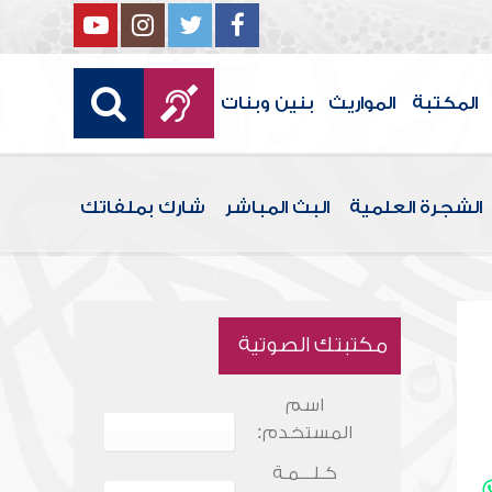
المكتبة
المواريث
بنين وبنات
الشجرة العلمية
البث المباشر
شارك بملفاتك
مكتبتك الصوتية
اسم
المستخدم:
كـلـــمـة