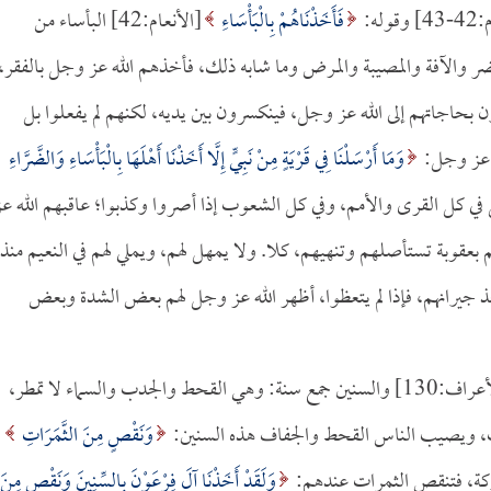
وله:
فَأَخَذْنَاهُمْ بِالْبَأْسَاءِ
[الأنعام:42] البأساء من
ر والآفة والمصيبة والمرض وما شابه ذلك، فأخذهم الله عز وجل بالفقر،
حاجاتهم إلى الله عز وجل، فينكسرون بين يديه، لكنهم لم يفعلوا بل
ل عز وجل:
وَمَا أَرْسَلْنَا فِي قَرْيَةٍ مِنْ نَبِيٍّ إِلَّا أَخَذْنَا أَهْلَهَا بِالْبَأْسَاءِ وَالضَّرَّاءِ
ه عز وجل في كل القرى والأمم، وفي كل الشعوب إذا أصروا وكذبوا؛ عاقبهم الله ع
 بعقوبة تستأصلهم وتنهيهم، كلا. ولا يمهل لهم، ويملي لهم في النعيم منذ
أخذ جيرانهم، فإذا لم يتعظوا، أظهر الله عز وجل لهم بعض الشدة وبعض
[الأعراف:130] والسنين جمع سنة: وهي القحط والجدب والسماء لا تمطر،
، ويصيب الناس القحط والجفاف هذه السنين:
وَنَقْصٍ مِنَ الثَّمَرَاتِ
وَلَقَدْ أَخَذْنَا آلَ فِرْعَوْنَ بِالسِّنِينَ وَنَقْصٍ مِنَ