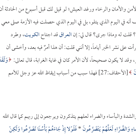
الأمن والأمان والرخاء ورغد العيش؛ لو قيل لك قبل أسبوع من الحادثة أن
نه في اليوم الذي يتلو، بل في اليوم الذي حصلت فيه الأزمة صلى معي
؟ قلت له وماذا جرى؟ قال لي: إن
العراق
قد اجتاح
الكويت
، وطرد
أت على نشر الخبر أياماً، إلا أنني قلت: أن هذا أمرٌ فيه بعد، وأخشى أن
 وقد لا يكون صحيحاً، لأن الأمر كان في غاية الغرابة، قال تعالى:
وَلَقَد
َ
[الأحقاف:27] فهذا سبب من أسباب إيقاظ الله عز وجل للأمم
الشدة والبأساء والضراء لعلهم يتذكرون ويرجعون إلى ربهم كما قال الله
سَاءِ وَالضَّرَّاءِ لَعَلَّهُمْ يَتَضَرَّعُونَ
*
فَلَوْلا إِذْ جَاءَهُمْ بَأْسُنَا تَضَرَّعُوا وَلَكِنْ