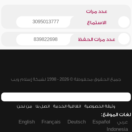
عدد مرات
3095013777
الاستماع
عدد مرات الحفظ
839822698
جميع الحقوق محفوظة © 2026 - 1998 لشبكة إسلام ويب
وثيقة الخصوصية
اتفاقية الخدمة
اتصل بنا
من نحن
لغات الموقع:
عربي
Español
Deutsch
Français
English
Indonesia