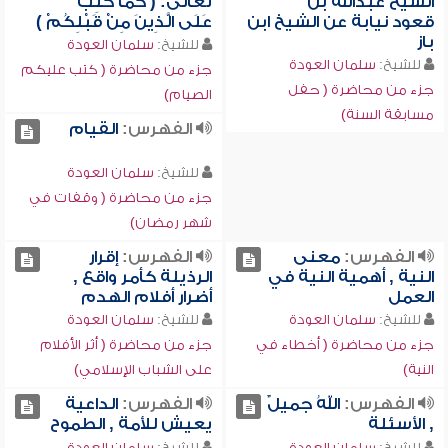
الشيخ عبدالله بن
تعالى: ( كَمَا كُتِبَ
قعود نيابة عن الشيخ ابن
عَلَى الَّذِينَ مِنْ قَبْلِكُمْ )
باز
للشيخ:
سلمان العودة
للشيخ:
سلمان العودة
جزء من محاضرة ( كتب عليكم
جزء من محاضرة ( حفل
الصيام)
مسابقة السنة)
الفهرس:
القيام
للشيخ:
سلمان العودة
جزء من محاضرة ( وقفات في
شهر رمضان)
الفهرس:
معنى
الفهرس:
إقرار
النية , أهمية النية في
الرذيلة كأمر واقع ,
العمل
أضرار أفلام الهدم
للشيخ:
سلمان العودة
للشيخ:
سلمان العودة
جزء من محاضرة ( أخطاء في
جزء من محاضرة ( أثر الأفلام
النية)
على الشباب الإسلامي)
الفهرس:
اللهُ جميلٌ
الفهرس:
الداعية
, الأسئلة
يعيش للأمة , الطموح
للشيخ:
سلمان العودة
للشيخ:
سلمان العودة