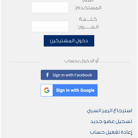
اسم
المستخدم:
كـلـــمـة
الـمـــــرور:
دخول المشتركين
أو الدخول بحساب
استرجاع الرمز السري
تسجيل عضو جديد
إعادة تفعيل حساب