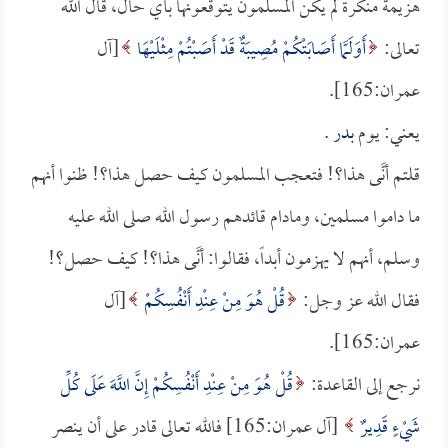
هزيمة منكرة لم يكن المسلمون يتوقعونها بأي حال، قال الله
تعالى:
أَوَلَمَّا أَصَابَتْكُمْ مُصِيبَةٌ قَدْ أَصَبْتُمْ مِثْلَيْهَا
[آل
عمران:165].
يعني: يوم
بدر
.
قلتم أنَّى هذا؟! فتعجب المسلمون كيف حصل هذا؟! ظنوا أنهم
ما داموا مسلمين، ومادام قائدهم رسول الله صلى الله عليه
وسلم، أنهم لا يهزمون أبداً، فقالوا: أنَّى هذا؟! كيف حصل؟!
فقال الله عز وجل:
قُلْ هُوَ مِنْ عِنْدِ أَنْفُسِكُمْ
[آل
عمران:165].
نرجع إلى القاعدة:
قُلْ هُوَ مِنْ عِنْدِ أَنْفُسِكُمْ إِنَّ اللَّهَ عَلَى كُلِّ
شَيْءٍ قَدِيرٌ
[آل عمران:165] فالله تعالى قادر على أن ينصر