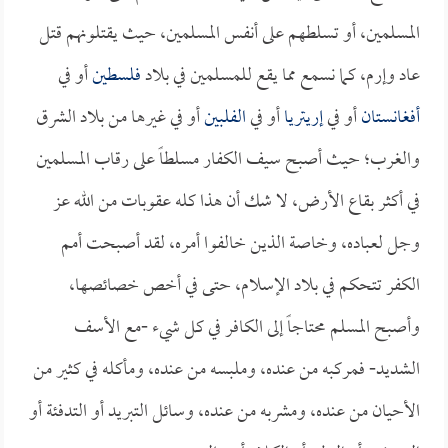
المسلمين، أو تسلطهم على أنفس المسلمين، حيث يقتلونهم قتل
عاد وإرم، كما نسمع مما يقع للمسلمين في بلاد
فلسطين
أو في
أفغانستان
أو في
إريتريا
أو في
الفلبين
أو في غيرها من بلاد الشرق
والغرب؛ حيث أصبح سيف الكفار مسلطاً على رقاب المسلمين
في أكثر بقاع الأرض، لا شك أن هذا كله عقوبات من الله عز
وجل لعباده، وخاصة الذين خالفوا أمره، لقد أصبحت أمم
الكفر تتحكم في بلاد الإسلام، حتى في أخص خصائصها،
وأصبح المسلم محتاجاً إلى الكافر في كل شيء -مع الأسف
الشديد- فمركبه من عنده، وملبسه من عنده، ومأكله في كثير من
الأحيان من عنده، ومشربه من عنده، وسائل التبريد أو التدفئة أو