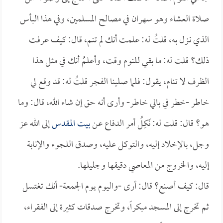
صلاة العشاء وهو سهران في مصالح المسلمين، وفي هذا البأس
الذي نـزل به، قلتُ له: علمت أنك لم تنم، قال: كيف عرفت
ذلك؟ قلت له: ما بقي للنوم وقت، وأعلمُ أنك في مثل هذا
الظرف لا تنام، يقول: فلما صلينا الفجر قلتُ له: قد وقع لي
خاطر -خطر في بالي خاطر- وأرى أنه حق إن شاء الله، قال: وما
هو؟ قال: قلت له: نَكِلُ أمر الدفاع عن
بيت المقدس
إلى الله عز
وجل، بالإخلاد إليه، والتوكل عليه، وصدق اللجوء والإنابة
إليه، والخروج من المعاصي دقيقها وجليلها.
قال: كيف أصنع؟ قال: أرى -واليوم يوم الجمعة- أنك تغتسل
ثم تخرج إلى المسجد مبكراً، وتخرج صدقات كثيرة إلى الفقراء،