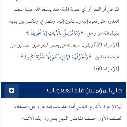
المرض أو الفقر أو أي عقوبة إلهية، فقد يسلط الله علينا سيف
العدو؛ حتى نعود إليه ونستكين إليه، ونتضرع، وننكسر بين يديه،
يقول الله عز وجل:
وَمَا نُرْسِلُ بِالْآياتِ إِلَّا تَخْوِيفاً
[الإسراء:59] ويقول سبحانه عن بعض المعرضين الضالين من
عباده الغافلين:
وَنُخَوِّفُهُمْ فَمَا يَزِيدُهُمْ إِلَّا طُغْيَاناً كَبِيراً
[الإسراء:60].
حال المؤمنين عند العقوبات
أيها الإخوة الأكارم: الناس أمام عقوبات الله عز وجل، صنفان:
الصنف الأول: صنف المؤمنين الذين يعتبرون بهذه الأشياء