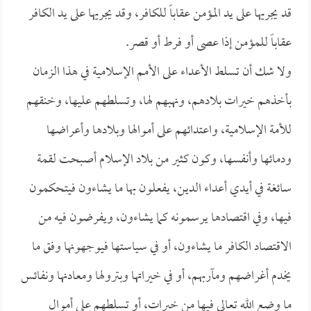
قد يجريها على يد المؤمن عقاباً للكافر، وقد يجريها على يد الكافر
عقاباً للمؤمن إذا عصى أو فرط أو قصر.
ولا شك أن تسلط الأعداء على الأمم الإسلامية في هذا الزمان
بأخذهم خيرات بلادهم، ونهبهم لها، وتسلطهم عليها، وخنقهم
للأمة الإسلامية، واعتدائهم على أموالها وبلادها وأعراضها
ودمائها وأنفسها، وكون كثير من بلاد الإسلام أصبحت لقمة
سائغة في أيدي أعداء الدين، يفعلون بها ما يشاءون فيتحكمون
فيها، وفي اقتصادها يرسمونه كما يشاءون، ويفرضون فيه من
الاقتصاد الكافر ما يشاءون، أو في سياستها فيوجهونها وفق ما
يخدم أغراضهم ومآربهم، أو في خيراتها وبترولها ومعادنها ونفائس
ما وضع الله تعالى فيها من خيرات، أو تسلطهم على أموال