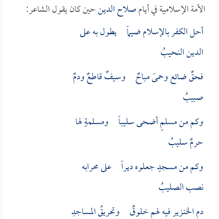
الأمة الإسلامية في أيام
صلاح الدين
حين كان يقول الشاعر:
أحل الكفر بالإسلام ضيماً يطول به على
الدين النحيبُ
فحقٌ ضائع وحمىً مباحٌ وسيفٌ قاطعٌ ودمٌ
صبيبُ
وكم من مسلمٍ أضحى سليباً ومسلمةٍ لها
حرمٌ سليبُ
وكم من مسجدٍ جعلوه ديراً على محرابه
نصب الصليبُ
دم الخنـزير فيه لهم خلوقٌ وتحريقُ المساجدِ