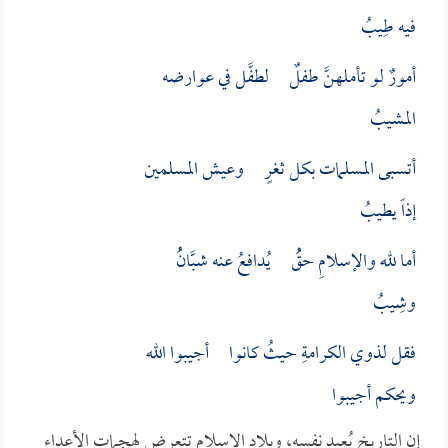
فيه طِيبُ
أمورٌ لو تأملهنَّ طفلٌ لطفَّل في عوارضه
المشيبُ
أتسبى المسلمات بكل ثغرٍ وعيش المسلمين
إذاً يطيبُ
أما لله والإسلامِ حقُُ يُدافعُ عنه شبَّانُُ
وشِيبُ
فقل لذوي الكرامةِ حيثُ كانوا أجيبوا الله
ويحكم أجيبوا
إن التاريخ يُعيد نفسه، وبلاد الإسلام تتعرض لهجمات الأعداء