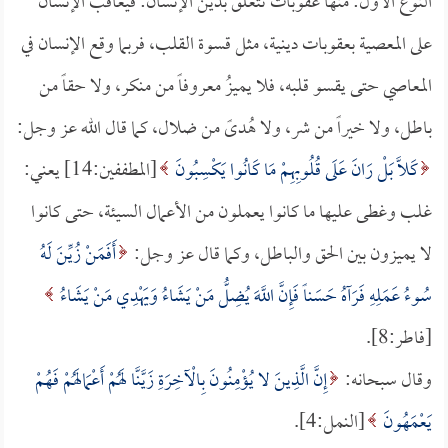
النوع الأول: منها عقوبات تتعلق بدين الإنسان: فيعاقب الإنسان
على المعصية بعقوبات دينية، مثل قسوة القلب، فربما وقع الإنسان في
المعاصي حتى يقسو قلبه، فلا يميزُ معروفاً من منكر، ولا حقاً من
باطل، ولا خيراً من شر، ولا هُدىً من ضلال، كما قال الله عز وجل:
كَلَّا بَلْ رَانَ عَلَى قُلُوبِهِمْ مَا كَانُوا يَكْسِبُونَ
[المطففين:14] يعني:
غلب وغطى عليها ما كانوا يعملون من الأعمال السيئة، حتى كانوا
لا يميزون بين الحق والباطل، وكما قال عز وجل:
أَفَمَنْ زُيِّنَ لَهُ
سُوءُ عَمَلِهِ فَرَآهُ حَسَناً فَإِنَّ اللَّهَ يُضِلُّ مَنْ يَشَاءُ وَيَهْدِي مَنْ يَشَاءُ
[فاطر:8].
وقال سبحانه:
إِنَّ الَّذِينَ لا يُؤْمِنُونَ بِالْآخِرَةِ زَيَّنَّا لَهُمْ أَعْمَالَهُمْ فَهُمْ
يَعْمَهُونَ
[النمل:4].