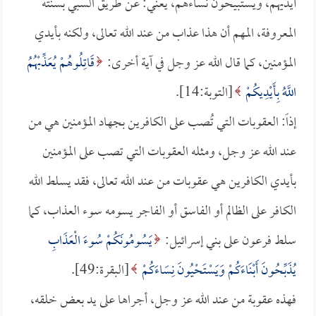
أيديهم، ويستبيحون نساءهم، يعني: عن طريق السبي بسنته
المعروفة، المهم أن هذا عذاب من عند الله تعالى، ولكنه بأيدي
المؤمنين، كما قال الله عز وجل في آية أخرى:
قَاتِلُوهُمْ يُعَذِّبْهُمُ
اللَّهُ بِأَيْدِيكُمْ
[التوبة:14].
إذاً: العقوبات التي تُصب على الكافرين بجهاد المؤمنين هي من
عند الله عز وجل، ومثله العقوبات التي تصب على المؤمنين
بأيدي الكافرين هي عقوبات من عند الله تعالى، فقد يسلط الله
الكافر على الظالم أو الفاسق أو الفاجر يسومه سوء العذاب، كما
سلط فرعون على بني إسرائيل:
يَسُومُونَكُمْ سُوءَ الْعَذَابِ
يُذَبِّحُونَ أَبْنَاءَكُمْ وَيَسْتَحْيُونَ نِسَاءَكُمْ
[البقرة:49].
فهذه عقوبة من عند الله عز وجل، أجراها على يد بعض خلقه،