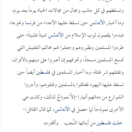
وتسلطهم في كل جانب ومجال من مجالات الحياة يوماً بعد يوم،
وما أخبار
الأندلس
حين تسلط عليها الأعداء من
فرنسا
وغيرها،
فبدءوا يقصون ثوب الإسلام من
الأندلس
شيئاً فشيئاً؛ حتى
طردوا المسلمين ونصَّروهم وجعلوا لهم محاكم التفتيش التي
تمسخ المسلمين مسخاً، وتحرقهم إن أصروا على دينهم بالأفران،
وتقتلهم شر قتلة، وما أخبار المسلمين في
فلسطين
أيضاً حين
تسلط عليها اليهود ففتكوا بالمسلمين وقتلوهم، وأجروا
الشوارع من دمائهم أنهارا -إلاَّ نموذجٌ لذلك، وكانت هي
الأخرى نموذجاً لما حصل في
الأندلس
، كما قال القائل:-
خلت
فلسطين
من أبنائها النُجب وأقفرت