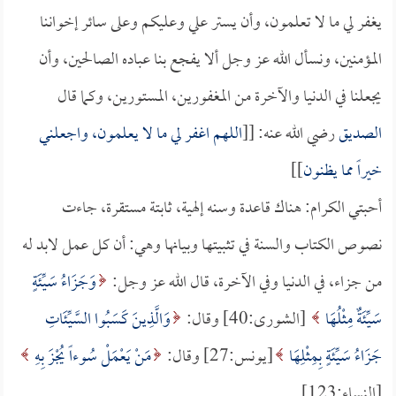
يغفر لي ما لا تعلمون، وأن يستر علي وعليكم وعلى سائر إخواننا
المؤمنين، ونسأل الله عز وجل ألا يفجع بنا عباده الصالحين، وأن
يجعلنا في الدنيا والآخرة من المغفورين، المستورين، وكما قال
الصديق
رضي الله عنه: [[
اللهم اغفر لي ما لا يعلمون، واجعلني
خيراً مما يظنون
]]
أحبتي الكرام: هناك قاعدة وسنه إلهية، ثابتة مستقرة، جاءت
نصوص الكتاب والسنة في تثبيتها وبيانها وهي: أن كل عمل لابد له
من جزاء، في الدنيا وفي الآخرة، قال الله عز وجل:
وَجَزَاءُ سَيِّئَةٍ
سَيِّئَةٌ مِثْلُهَا
[الشورى:40] وقال:
وَالَّذِينَ كَسَبُوا السَّيِّئَاتِ
جَزَاءُ سَيِّئَةٍ بِمِثْلِهَا
[يونس:27] وقال:
مَنْ يَعْمَلْ سُوءاً يُجْزَ بِهِ
[النساء:123].