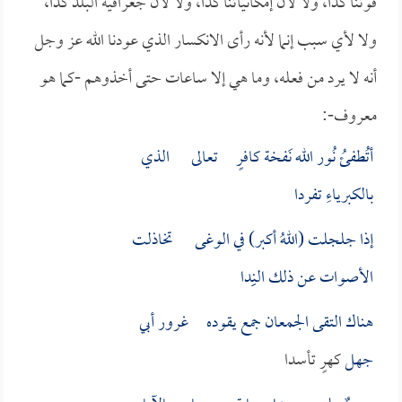
قوتنا كذا، ولا لأن إمكانياتنا كذا، ولا لأن جغرافية البلد كذا،
ولا لأي سبب إنما لأنه رأى الانكسار الذي عودنا الله عز وجل
أنه لا يرد من فعله، وما هي إلا ساعات حتى أخذوهم -كما هو
معروف-:
أتُطفئُ نُور الله نَفخة كافرٍ تعالى الذي
بالكبرياءِ تفردا
إذا جلجلت (اللهُ أكبر) في الوغى تخاذلت
الأصوات عن ذلك النِِدا
هناك التقى الجمعان جمع يقوده غرور
أبي
جهل
كهرٍ تأسدا