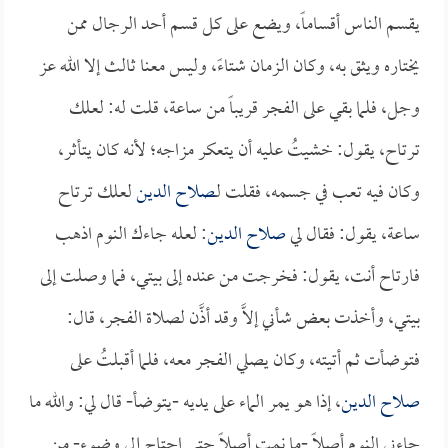
يقسم الناس أقساماً، ويضع على كل قسم أحد الرجال ممن
يختاره ويثق به، وكان الزمان شتاءً، وليس معنا ثالث إلا الله عز
وجل، فلما بقي على الفجر قريباً من ساعة، قلت له: لعلك
ترتاح، يقول: خشيتُ عليه أن يتعكر مزاجه؛ لأنه كان يتأثر،
وكان فيه تعب في جسمه، فقلت لـ
صلاح الدين
لعلك ترتاح
ساعة، يقول: فقال لي
صلاح الدين
: لعله جاءك النوم اذهب
فارتاح أنت، يقول: فخرجت من عنده إلى بيتي، فما وصلت إلى
بيتي، وأخذت بعض شأني إلاَّ وقد أذَّن لصلاة الفجر، قال:
فتوضأت ثم أتيته، وكان يصلي الفجر معه، فلما أقبلتُ على
صلاح الدين
، إذا هو يمر الماء على يديه -يتوضأ- قال لي: والله ما
جاءني النوم أصلاً -ما نمت أصلاً حتى احتاج إلى وضوء- من