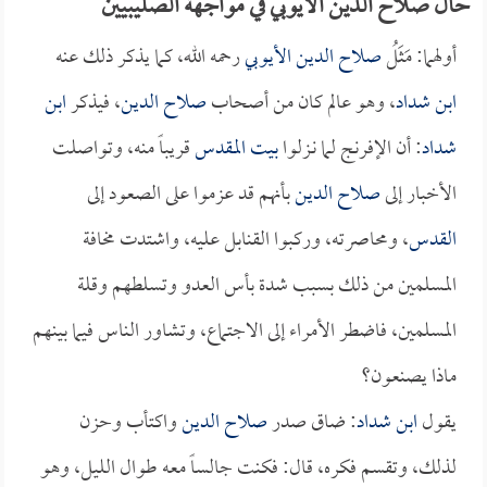
حال صلاح الدين الأيوبي في مواجهة الصليبيين
أولهما: مَثَلُ
صلاح الدين الأيوبي
رحمه الله، كما يذكر ذلك عنه
ابن شداد
، وهو عالم كان من أصحاب
صلاح الدين
، فيذكر
ابن
شداد
: أن الإفرنج لما نـزلوا
بيت المقدس
قريباً منه، وتواصلت
الأخبار إلى
صلاح الدين
بأنهم قد عزموا على الصعود إلى
القدس
، ومحاصرته، وركبوا القنابل عليه، واشتدت مخافة
المسلمين من ذلك بسبب شدة بأس العدو وتسلطهم وقلة
المسلمين، فاضطر الأمراء إلى الاجتماع، وتشاور الناس فيما بينهم
ماذا يصنعون؟
يقول
ابن شداد
: ضاق صدر
صلاح الدين
واكتأب وحزن
لذلك، وتقسم فكره، قال: فكنت جالساً معه طوال الليل، وهو