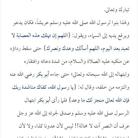
تبارك وتعالى.
ولهذا بنوا لرسول الله صلى الله عليه وسلم عريشاً، فكان يدعو
ويرفع يديه إلى السماء، ويقول: {
اللهم إن تهلك هذه العصابة لا
تعبد بعد اليوم، اللهم أسألك وعدك ونصرك
} حتى سقط رداؤه
عن منكبه عليه الصلاة والسلام، من شدة دعائه وافتقاره
وابتهاله إلى الله سبحانه وتعالى؛ حتى جاءه
أبو بكر
رضي الله عنه
والتزمه من خلفه، وقال له: {
يا رسول الله، كفاك مناشدة ربك
فإن الله تعالى منجز لك ما وعد
} فلما رأى
أبو بكر
ابتهال
الرسول صلى الله عليه وسلم وصدق لجوئه إلى الله عز وجل
عرف أن النصر آت لا محالة!! ليس لأن عدونا كذا، ولا لأن