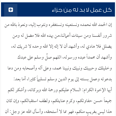
كل عمل لا بد له من جزاء
إن الحمد الله نحمده ونستعينه ونستغفره ونتوب إليه، ونعوذ بالله من
شرور أنفسنا ومن سيئات أعمالنا،من يهده الله فلا مضل له ومن
يضلل فلا هادي له، وأشهد أن لا إله إلا الله وحده لا شريك له،
وأشهد أن محمداً عبده ورسوله، اللهم صلِّ وسلم على عبدك
وخليلك وحبيبك ونبيك ونبينا محمد، وعلى آله وأصحابه ومن دعا
بدعوته وعمل بسنته إلى يوم الدين وسلم تسليماً كثيرا، أما بعد:
أيها الإخوة الكرام: السلام عليكم ورحمة الله وبركاته، وأشكر لكم
جميعاً حسن حفاوتكم، وكرم عنايتكم، ولطف استقبالكم، وإن كان
هذا ليس بغريبٍ منكم، فهو مما لا أستحقه، وأسأل الله عز وجل: أن