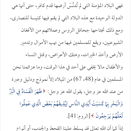
فهي البلاد المؤمنة التي لم تُدنِّسْ أرضها قدم كافر، حتى أنها هي
الدولة الوحيدة مع هذه البلاد التي لم يقم فيها كنيسة للنصارى،
ومع ذلك تجتاحها جحافل الروس وعملائهم من الأفغان
الشيوعيين، ويقع للمسلمين فيها من نهب الأموال وتدمير
الأرض وأخذ الخيرات، وهتك الأعراض، وقتل النساء
والأطفال مالا يخفى على أحد في هذا الوقت، وما هزائمنا نحن
المسلمين في عام (48، 67) من الميلاد إلاَّ نموذج ودليل وعبرة
من عند الله عز وجل، يقول الله عز وجل:
ظَهَرَ الْفَسَادُ فِي الْبَرِّ
وَالْبَحْرِ بِمَا كَسَبَتْ أَيْدِي النَّاسِ لِيُذِيقَهُمْ بَعْضَ الَّذِي عَمِلُوا
لَعَلَّهُمْ يَرْجِعُونَ
[الروم:41].
إذاً كما أن الله تعالى قد يسلط علينا القحط والجدب، أو أنواع