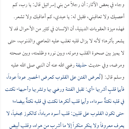
وجاء في بعض الآثار: أن رجلاً من بني إسرائيل قال: يا رب، كم
أعصيك ولا تعاقبني، فقيل له: يا عبدي، كم أعاقبك ولا تشعر.
فهذه ميزة العقوبات الدينية، أن الإنسان في كثير من الأحوال قد لا
يشعر بأثرها؛ لأنه لا يزال قلبه تغلب عليه المعاصي والذنوب، حتى
لا يميز بين صحوة القلب وموته، وبين نوره وظلمته، وبين صحته
ومرضه، وفي حديث
حذيفة
رضي الله عنه أن النبي صلى الله عليه
وسلم قال: {
تُعرض الفتن على القلوب كعرض الحصير عوداً عوداً،
فأيما قلبٍ أشربها -أي: تقبل الفتنة ورضي بها وتشربها وأحبها- نكتت
في قلبه نكتةٌ سوداء، وأيما قلب أنكرها نكتت في قلبه نكتةٌ بيضاء؛
حتى تكون القلوب على قلبين: قلب أسود مرباداً، كالكوز مجخياً، لا
يعرف معروفاً ولا ينكر منكراً إلا ما أشرب من هواه، وقلب أبيض