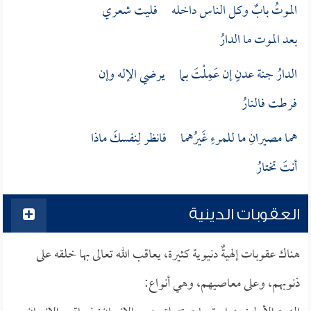
الموتُ بابٌ وكل الناس داخله فليت شعري
بعد الموت ما الدارُ
الدارُ جنة عدنٍ إن عَمِلْتَ بما يرضي الإله وإن
فرطت فالنارُ
هما مصيرانِ ما للمرءِ غَيرُهما فانظر لِنفسكَ ماذا
أنتَ تختارُ
العقوبات الدينية
هناك عقوبات إلهيةٌ دنيوية كثيرة، يعاقب الله تعالى بها خلقه على
ذنوبهم، وعلى معاصيهم، وهي أنواع: