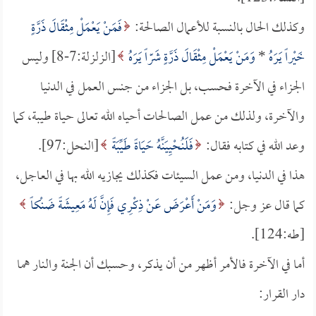
وكذلك الحال بالنسبة للأعمال الصالحة:
فَمَنْ يَعْمَلْ مِثْقَالَ ذَرَّةٍ
خَيْراً يَرَهُ
*
وَمَنْ يَعْمَلْ مِثْقَالَ ذَرَّةٍ شَرّاً يَرَهُ
[الزلزلة:7-8] وليس
الجزاء في الآخرة فحسب، بل الجزاء من جنس العمل في الدنيا
والآخرة، ولذلك من عمل الصالحات أحياه الله تعالى حياة طيبة، كما
وعد الله في كتابه فقال:
فَلَنُحْيِيَنَّهُ حَيَاةً طَيِّبَةً
[النحل:97].
هذا في الدنيا، ومن عمل السيئات فكذلك يجازيه الله بها في العاجل،
كما قال عز وجل:
وَمَنْ أَعْرَضَ عَنْ ذِكْرِي فَإِنَّ لَهُ مَعِيشَةً ضَنْكاً
[طه:124].
أما في الآخرة فالأمر أظهر من أن يذكر، وحسبك أن الجنة والنار هما
دار القرار: