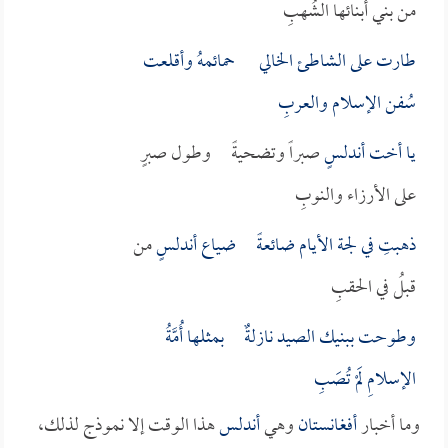
من بني أبنائها الشُهبِ
طارت على الشاطئ الخالي حمائمهُ وأقلعت
سُفن الإسلام والعربِ
يا أخت
أندلسٍ
صبراً وتضحيةً وطول صبرٍ
على الأرزاء والنوبِ
ذهبتِ في لجة الأيام ضائعةً ضياع
أندلسٍ
من
قبلُ في الحقبِ
وطوحت ببنيك الصيد نازلةٌ بمثلها أُمَّةُ
الإسلامِ لَمْ تُصَبِ
وما أخبار
أفغانستان
وهي
أندلس
هذا الوقت إلا نموذج لذلك،