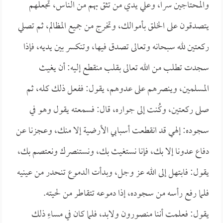
والمحتاجين سراً، وعلي يدي من تثق بهم من الناس، تجعلهم
يتصدقون على الخلق بأموالك، وتخرج من جميع المظالم، ثم تصلي
ركعتين لله سبحانه وتعالى تصدق فيها، وتنكسر بين يديه، فإذا
سجدت تطلب من الله تعالى بقلب منقطع إليه: أن يغيث
المسلمين، وينصرهم على عدوهم، يقول: ففعل ذلك كله، ثم
صلى ركعتين، وكُنت إلى جواره، قال: فسمعته يقول وهو في
سجوده: إلهي قد انقطعت أسبابي الأرضية إلا منك، وعجزنا عن
دفاع عدونا إلا بك، فإنا نستغيث بك، ونستنصرك ونعتصم بك،
يقول: فابتهل إلى الله عز وجل، وبدأت الدموع تنحدر من عينيه
فلما رفع رأسه من سجوده، إذا دموعه تتقاطر من لحيته.
يقول: فعلمت أننا منصورون ولابد، فلما كان في مساءِ ذلك