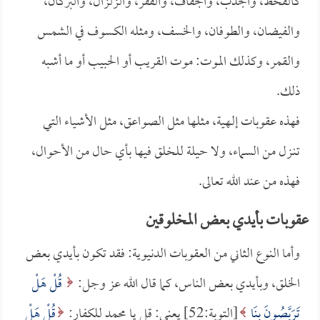
كالقحط، والجدب، والجفاف، والفقر، والزلزال، والبركان،
والفيضان، والطوفان، والخسف، ومثله الكسوف في الشمس
والقمر، وكذلك الموت: موت القريب أو الحبيب أو ما أشبه
ذلك.
فهذه عقوبات إلـهية، مثلها مثل الصواعق، مثل الأشياء التي
تنـزل من السماء، ولا حيلة للخلق فيها بأي حال من الأحوال،
فهذه من عند الله تعالى.
عقوبات بأيدي بعض المخلوقين
وأما النوع الثاني من العقوبات الدنيوية: فقد تكون بأيدي بعض
الخلق، وبأيدي بعض الناس، كما قال الله عز وجل:
قُلْ هَلْ
تَرَبَّصُونَ بِنَا
[التوبة:52] يعني: قل يا محمد للكفار:
قُلْ هَلْ