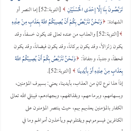
تَرَبَّصُونَ بِنَا إِلَّا إِحْدَى الْحُسْنَيَيْنِ
[التوبة:52] إما النصر أو
الشهادة:
وَنَحْنُ نَتَرَبَّصُ بِكُمْ أَنْ يُصِيبَكُمُ اللَّهُ بِعَذَابٍ مِنْ عِنْدِهِ
[التوبة:52] والعذاب من عنده تعالى قد يكون خسفاً، وقد
يكون زلزالاً، وقد يكون بركاناً، وقد يكون فيضاناً، وقد يكون
قحطاً، وجدباً، وجفافاً:
وَنَحْنُ نَتَرَبَّصُ بِكُمْ أَنْ يُصِيبَكُمُ اللَّهُ
بِعَذَابٍ مِنْ عِنْدِهِ أَوْ بِأَيْدِينَا
[التوبة:52].
إذاً هذا نوع ثانٍ من العذاب، بأيدينا، يعني: بسيوف المؤمنين،
وبسهامهم، وبرماحهم، وبقذائفهم، وبجهادهم، فيبتلي الله تعالى
الكفار بالمؤمنين يعذبهم بهم، حيث ينتصر المؤمنون على
الكافرين فيسومونهم ويقتلونهم ويأخذون أموالهم وما في