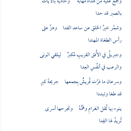
وجمعٌ عليه من هداه مهابة وحاديه بالآيات
بالصبر قد حدا
وشمَّر خيرُ الخلقِ عن ساعد الفدا وهزَّ على
رأس الطغاة المهندا
وجبريلُ في الأُفق القريبِ مُكبرٌ لِيلقي الونى
والرعب في أنفُسِ العِدا
وسرعان ما فرَّت قُريشُُ بِجمعها جريحةَ كبرٍ
قد طغا وتبددا
ينوء بها ثُقل الغرامِ وهَمُّهُ وتجرحها أسرى
تُريدُ لها الفِدا