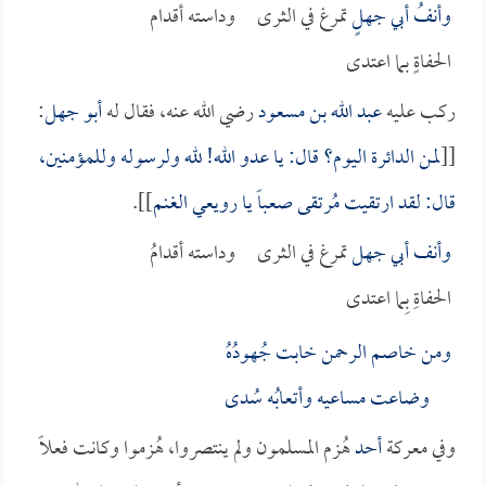
وأنفُ
أبي جهل
ٍ تمرغ في الثرى وداسته أقدام
الحفاةٍ بما اعتدى
ركب عليه
عبد الله بن مسعود
رضي الله عنه، فقال له
أبو جهل
:
[[
لمن الدائرة اليوم؟ قال: يا عدو الله! لله ولرسوله وللمؤمنين،
قال: لقد ارتقيت مُرتقى صعباً يا رويعي الغنم
]].
وأنف
أبي جهل
تمرغ في الثرى وداسته أقدامُ
الحفاةِ بِما اعتدى
ومن خاصم الرحمن خابت جُهودُهُ
وضاعت مساعيه وأتعابُه سُدى
وفي معركة
أحد
هُزم المسلمون ولم ينتصروا، هُزموا وكانت فعلاً