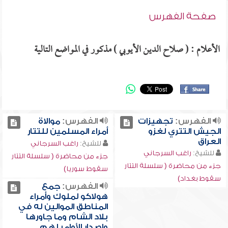
صفحة الفهرس
الأعلام : ( صلاح الدين الأيوبي ) مذكور في المواضع التالية
الفهرس:
تجهيزات
الفهرس:
موالاة
الجيش التتري لغزو
أمراء المسلمين للتتار
العراق
للشيخ:
راغب السرجاني
للشيخ:
راغب السرجاني
جزء من محاضرة ( سلسلة التتار
جزء من محاضرة ( سلسلة التتار
سقوط سوريا)
سقوط بغداد)
الفهرس:
جمع
هولاكو لملوك وأمراء
المناطق الموالين له في
بلاد الشام وما جاورها
وإصدار الأوامر لهم