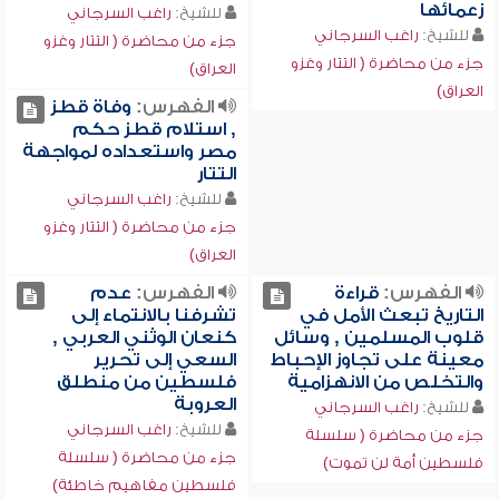
زعمائها
للشيخ:
راغب السرجاني
للشيخ:
راغب السرجاني
جزء من محاضرة ( التتار وغزو
جزء من محاضرة ( التتار وغزو
العراق)
العراق)
الفهرس:
وفاة قطز
, استلام قطز حكم
مصر واستعداده لمواجهة
التتار
للشيخ:
راغب السرجاني
جزء من محاضرة ( التتار وغزو
العراق)
الفهرس:
قراءة
الفهرس:
عدم
التاريخ تبعث الأمل في
تشرفنا بالانتماء إلى
قلوب المسلمين , وسائل
كنعان الوثني العربي ,
معينة على تجاوز الإحباط
السعي إلى تحرير
والتخلص من الانهزامية
فلسطين من منطلق
العروبة
للشيخ:
راغب السرجاني
للشيخ:
راغب السرجاني
جزء من محاضرة ( سلسلة
جزء من محاضرة ( سلسلة
فلسطين أمة لن تموت)
فلسطين مفاهيم خاطئة)