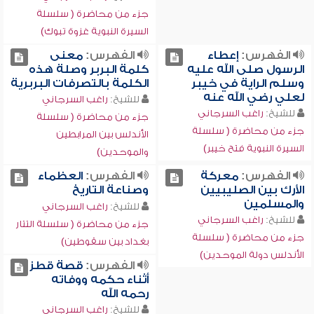
جزء من محاضرة ( سلسلة
السيرة النبوية غزوة تبوك)
الفهرس:
إعطاء
الفهرس:
معنى
الرسول صلى الله عليه
كلمة البربر وصلة هذه
وسلم الراية في خيبر
الكلمة بالتصرفات البربرية
لعلي رضي الله عنه
للشيخ:
راغب السرجاني
للشيخ:
راغب السرجاني
جزء من محاضرة ( سلسلة
جزء من محاضرة ( سلسلة
الأندلس بين المرابطين
السيرة النبوية فتح خيبر)
والموحدين)
الفهرس:
معركة
الفهرس:
العظماء
الأرك بين الصليبيين
وصناعة التاريخ
والمسلمين
للشيخ:
راغب السرجاني
للشيخ:
راغب السرجاني
جزء من محاضرة ( سلسلة التتار
جزء من محاضرة ( سلسلة
بغداد بين سقوطين)
الأندلس دولة الموحدين)
الفهرس:
قصة قطز
أثناء حكمه ووفاته
رحمه الله
للشيخ:
راغب السرجاني