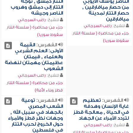
الناصر يوسف الأيوبي
التتار دمشق , توجه
من حصار ميافارقين ,
التتار إلى دمشق وهروب
حصار التتار لمدينة
الناصر وجيشه
ميافارقين
للشيخ:
راغب السرجاني
للشيخ:
راغب السرجاني
جزء من محاضرة ( سلسلة التتار
جزء من محاضرة ( سلسلة التتار
سقوط سوريا)
سقوط سوريا)
الفهرس:
القيمة
الأولى: العلم الشرعي
والعلماء , قيمتان
عظيمتان مهمتان لنهضة
الشعوب
للشيخ:
راغب السرجاني
جزء من محاضرة ( سلسلة التتار
قطز وبناء الأمة)
الفهرس:
تعظيم
الفهرس:
توعية
غاية الإنسان وهدفه
الشعب المصري
في الحياة , معالجة قطز
بالجهاد في سبيل الله ,
لتردد الأمراء عن الجهاد
وجهات نظر قطز والأمراء
حول الخروج لحرب التتار
للشيخ:
راغب السرجاني
في فلسطين
جزء من محاضرة ( سلسلة التتار