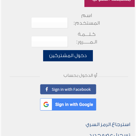
اسم
المستخدم:
كـلـــمـة
الـمـــــرور:
دخول المشتركين
أو الدخول بحساب
استرجاع الرمز السري
تسجيل عضو جديد