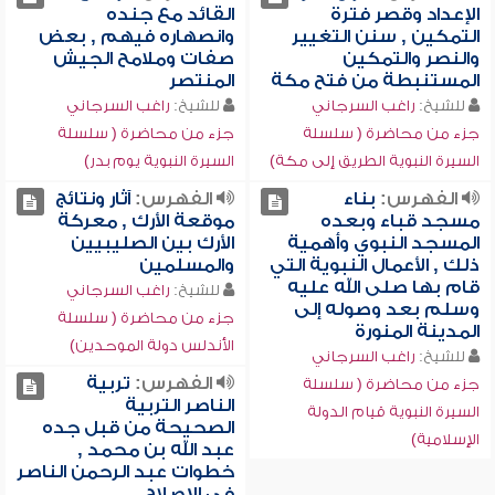
الإعداد وقصر فترة
القائد مع جنده
التمكين , سنن التغيير
وانصهاره فيهم , بعض
والنصر والتمكين
صفات وملامح الجيش
المستنبطة من فتح مكة
المنتصر
للشيخ:
راغب السرجاني
للشيخ:
راغب السرجاني
جزء من محاضرة ( سلسلة
جزء من محاضرة ( سلسلة
السيرة النبوية الطريق إلى مكة)
السيرة النبوية يوم بدر)
الفهرس:
بناء
الفهرس:
آثار ونتائج
مسجد قباء وبعده
موقعة الأرك , معركة
المسجد النبوي وأهمية
الأرك بين الصليبيين
ذلك , الأعمال النبوية التي
والمسلمين
قام بها صلى الله عليه
للشيخ:
راغب السرجاني
وسلم بعد وصوله إلى
جزء من محاضرة ( سلسلة
المدينة المنورة
الأندلس دولة الموحدين)
للشيخ:
راغب السرجاني
الفهرس:
تربية
جزء من محاضرة ( سلسلة
الناصر التربية
السيرة النبوية قيام الدولة
الصحيحة من قبل جده
الإسلامية)
عبد الله بن محمد ,
خطوات عبد الرحمن الناصر
في الإصلاح