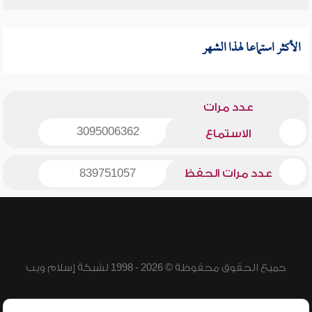
الأكثر استماعا لهذا الشهر
عدد مرات
3095006362
الاستماع
عدد مرات الحفظ
839751057
جميع الحقوق محفوظة © 2026 - 1998 لشبكة إسلام ويب