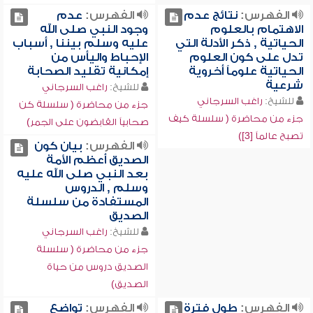
الفهرس:
نتائج عدم
الفهرس:
عدم
الاهتمام بالعلوم
وجود النبي صلى الله
الحياتية , ذكر الأدلة التي
عليه وسلم بيننا , أسباب
تدل على كون العلوم
الإحباط واليأس من
الحياتية علوماً أخروية
إمكانية تقليد الصحابة
شرعية
للشيخ:
راغب السرجاني
للشيخ:
راغب السرجاني
جزء من محاضرة ( سلسلة كن
جزء من محاضرة ( سلسلة كيف
صحابياً القابضون على الجمر)
تصبح عالماً [3])
الفهرس:
بيان كون
الصديق أعظم الأمة
بعد النبي صلى الله عليه
وسلم , الدروس
المستفادة من سلسلة
الصديق
للشيخ:
راغب السرجاني
جزء من محاضرة ( سلسلة
الصديق دروس من حياة
الصديق)
الفهرس:
طول فترة
الفهرس:
تواضع