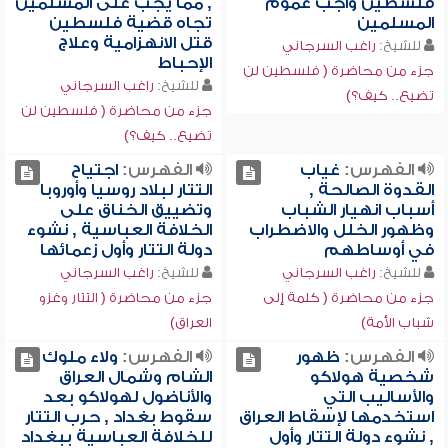
فلسطين واجب عموم
, مما يجب على المسلمين
المسلمين
تجاه قضية فلسطين
قتل الانهزامية وعلاج
للشيخ:
راغب السرجاني
الإحباط
جزء من محاضرة ( فلسطين لن
للشيخ:
راغب السرجاني
تضيع.. كيف؟)
جزء من محاضرة ( فلسطين لن
تضيع.. كيف؟)
الفهرس:
غياب
الفهرس:
اجتياح
القدوة الصالحة ,
التتار لبلاد روسيا وأوروبا
أسباب انهيار الشباب
وتضييق الخناق على
وظهور الخلل والاضطراب
الخلافة العباسية , نشوء
في أوساطهم
دولة التتار وأول زعمائها
للشيخ:
راغب السرجاني
للشيخ:
راغب السرجاني
جزء من محاضرة ( كلمة إلى
جزء من محاضرة ( التتار وغزو
شباب الأمة)
العراق)
الفهرس:
ظهور
الفهرس:
ولاء ملوك
شخصية هولاكو
الشام وشمال العراق
والأساليب التي
والأناضول لهولاكو بعد
استخدمها لإسقاط العراق
سقوط بغداد , حرب التتار
, نشوء دولة التتار وأول
للخلافة العباسية ببغداد