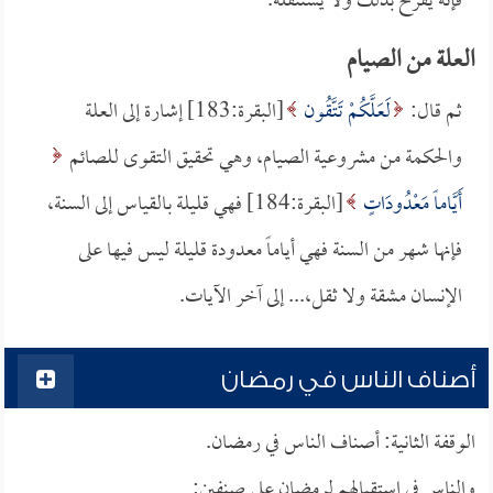
فإنه يفرح بذلك ولا يستثقله.
العلة من الصيام
ثم قال:
لَعَلَّكُمْ تَتَّقُون
[البقرة:183] إشارة إلى العلة
والحكمة من مشروعية الصيام، وهي تحقيق التقوى للصائم
أَيَّاماً مَعْدُودَاتٍ
[البقرة:184] فهي قليلة بالقياس إلى السنة،
فإنها شهر من السنة فهي أياماً معدودة قليلة ليس فيها على
الإنسان مشقة ولا ثقل،... إلى آخر الآيات.
أصناف الناس في رمضان
الوقفة الثانية: أصناف الناس في رمضان.
والناس في استقبالهم لرمضان على صنفين: