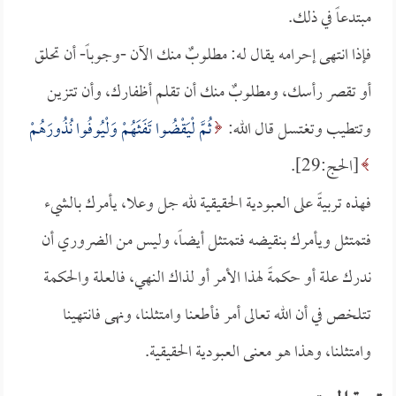
مبتدعاً في ذلك.
فإذا انتهى إحرامه يقال له: مطلوبٌ منك الآن -وجوباً- أن تحلق
أو تقصر رأسك، ومطلوبٌ منك أن تقلم أظفارك، وأن تتزين
وتتطيب وتغتسل قال الله:
ثُمَّ لْيَقْضُوا تَفَثَهُمْ وَلْيُوفُوا نُذُورَهُمْ
[الحج:29].
فهذه تربيةً على العبودية الحقيقية لله جل وعلا، يأمرك بالشيء
فتمتثل ويأمرك بنقيضه فتمتثل أيضاً، وليس من الضروري أن
ندرك علة أو حكمةً لهذا الأمر أو لذاك النهي، فالعلة والحكمة
تتلخص في أن الله تعالى أمر فأطعنا وامتثلنا، ونهى فانتهينا
وامتثلنا، وهذا هو معنى العبودية الحقيقية.