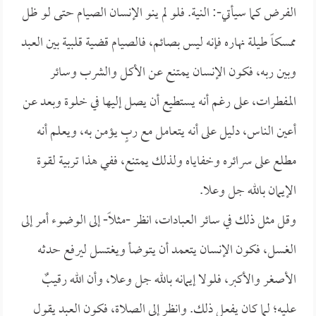
الفرض كما سيأتي-: النية. فلو لم ينو الإنسان الصيام حتى لو ظل
ممسكاً طيلة نهاره فإنه ليس بصائم، فالصيام قضية قلبية بين العبد
وبين ربه، فكون الإنسان يمتنع عن الأكل والشرب وسائر
المفطرات، على رغم أنه يستطيع أن يصل إليها في خلوة وبعد عن
أعين الناس، دليل على أنه يتعامل مع ربٍ يؤمن به، ويعلم أنه
مطلع على سرائره وخفاياه ولذلك يمتنع، ففي هذا تربية لقوة
الإيمان بالله جل وعلا.
وقل مثل ذلك في سائر العبادات، انظر -مثلاً- إلى الوضوء أمر إلى
الغسل، فكون الإنسان يتعمد أن يتوضأ ويغتسل ليرفع حدثه
الأصغر والأكبر، فلولا إيمانه بالله جل وعلا، وأن الله رقيبٌ
عليه؛ لما كان يفعل ذلك. وانظر إلى الصلاة، فكون العبد يقول