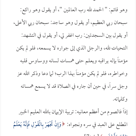
وهو قائم: " الحمد لله رب العالمين "، أو يقول وهو راكع:
سبحان ربي العظيم، أو يقول وهو ساجد: سبحان ربي الأعلى،
أو يقول بين السجدتين: رب اغفر لي، أو يقول في التشهد:
التحيات لله، والرجل الذي إلى جواره لا يسمعه، فلو لم يكن
مؤمناً بإله يراقبه ويعلم حتى همسات لسانه ووساوس قلبه
وخواطره، فلو لم يكن مؤمناً بهذا الرب؛ لما دعا وذكر الله عز
وجل سراً، في حين أن جاره في الصلاة قد لا يسمع همساته
وكلماته.
إذاً فالصوم من أعظم معانيه: تربية الإيمان بالله العليم الخبير
المطلع على العبد في سره ونجواه:
وَإِنْ تَجْهَرْ بِالْقَوْلِ فَإِنَّهُ يَعْلَمُ