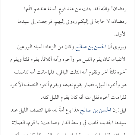
رمضان! والله لقد جئت من عند قومٍ السنة عندهم كأنها
رمضان، لا حاجة لي إليكم ردوني إليهم. فرجعت إلى سيدها
الأول.
ويروى أن
الحسن بن صالح
وكان من الزهاد العباد الورعين
الأتقياء، كان يقوم الليل هو وأخوه وأمه أثلاثاً، يقوم ثلثاً ويقوم
أخوه ثلثاً آخر وتقوم أمه الثلث الباقي، فلما ماتت أمه تناصف
هو وأخوه الليل، فصار يقوم نصفه ويقوم أخوه النصف الآخر،
فلما مات أخوه نقل عنه أنه كان يقوم الليل كله.
قيل: إن
الحسن بن صالح
هذا باع أمةً له، فلما انتصف الليل عند
سيدها الجديد، قامت في وسط الدار وصاحت: يا قوم، الصلاة