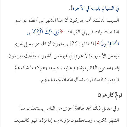
في الدنيا لم يلبسه في الآخرة
}.
السبب الثالث: أنهم يدركون أن هذا الشهر من أعظم مواسم
الطاعات والتنافس في القربات:
وَفِي ذَلِكَ فَلْيَتَنَافَسِ
الْمُتَنَافِسُونَ
[المطففين:26] ويعلمون أن الله عز وجل يجري
فيه من الأجور ما لا يجري في غيره من الشهور، ولذلك يفرحون
بقدومه فرح الغائب بقدوم غائبه وحبيبه، وهؤلاء لا شك همُ
المؤمنون الصادقون، نسأل الله أن يجعلنا منهم.
قومٌ كارهون
وفي مقابل ذلك تجد طائفةً أخرى من الناس يستثقلون هذا
الشهر الكريم، ويستعظمون نـزوله بهم إذا نـزل، فهو كالضيف