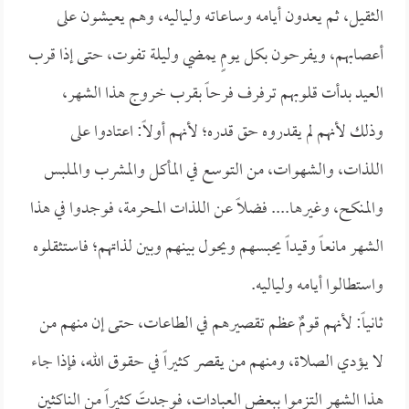
الثقيل، ثم يعدون أيامه وساعاته ولياليه، وهم يعيشون على
أعصابهم، ويفرحون بكل يومٍ يمضي وليلة تفوت، حتى إذا قرب
العيد بدأت قلوبهم ترفرف فرحاً بقرب خروج هذا الشهر،
وذلك لأنهم لم يقدروه حق قدره؛ لأنهم أولاً: اعتادوا على
اللذات، والشهوات، من التوسع في المأكل والمشرب والملبس
والمنكح، وغيرها.... فضلاً عن اللذات المحرمة، فوجدوا في هذا
الشهر مانعاً وقيداً يحبسهم ويحول بينهم وبين لذاتهم؛ فاستثقلوه
واستطالوا أيامه ولياليه.
ثانياً: لأنهم قومٌ عظم تقصيرهم في الطاعات، حتى إن منهم من
لا يؤدي الصلاة، ومنهم من يقصر كثيراً في حقوق الله، فإذا جاء
هذا الشهر التزموا ببعض العبادات، فوجدتَ كثيراً من الناكثين