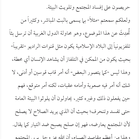
حريصون على إفساد المجتمع وتلويث البيئة.
ولعلكم سمعتم -مثلاً- بما يسمى بالبث المباشر، وكثيراً من
تُحدِثَ عن هذا الموضوع، وهو محاولة الدول الغربية أن ترسل بثاً
تلفزيونياً إلى البلاد الإسلامية يكون مثل قنوات الراديو -تقريباً-
بحيث يكون من الممكن في التلفاز أن يشاهد الإنسان أي محطة،
وهذا ليس -كما يتصور البعض- أنه أمر قاب قوسين أو أدنى، لا
شك أنه أمر فيه صعوبة وأمامه عقبات، لكنه أمر متوقع، فهم
حين يفعلون ذلك وغيره كثير، يحاولون أن يلوثوا البيئة العامة
حتى تفسد وتنحرف؛ بحيث أن الذي يريد الصلاح لا يصلح
لأن المجتمع يعارضه، فهو إن صلح يصبح ضد التيار كما يقال.
وهذا من أعظم مقاصد الصيام، أن الله عز وجل يربي المجتمع