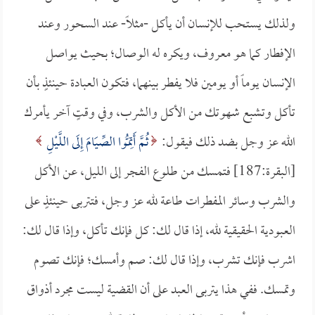
ولذلك يستحب للإنسان أن يأكل -مثلاً- عند السحور وعند
الإفطار كما هو معروف، ويكره له الوصال؛ بحيث يواصل
الإنسان يوماً أو يومين فلا يفطر بينهما، فتكون العبادة حينئذٍ بأن
تأكل وتشبع شهوتك من الأكل والشرب، وفي وقتٍ آخر يأمرك
الله عز وجل بضد ذلك فيقول:
ثُمَّ أَتِمُّوا الصِّيَامَ إِلَى اللَّيْلِ
[البقرة:187] فتمسك من طلوع الفجر إلى الليل، عن الأكل
والشرب وسائر المفطرات طاعة لله عز وجل، فتتربى حينئذٍ على
العبودية الحقيقية لله، إذا قال لك: كل فإنك تأكل، وإذا قال لك:
اشرب فإنك تشرب، وإذا قال لك: صم وأمسك؛ فإنك تصوم
وتمسك. ففي هذا يتربى العبد على أن القضية ليست مجرد أذواق