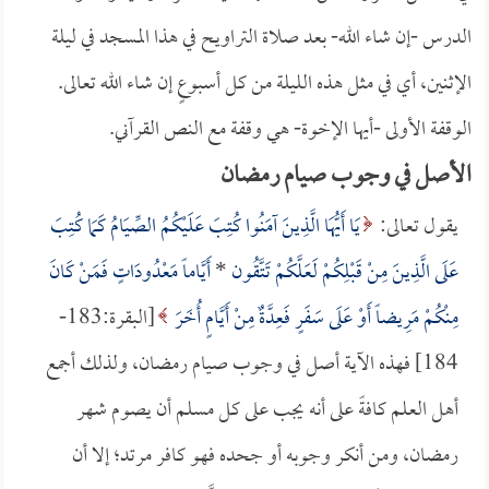
الدرس -إن شاء الله- بعد صلاة التراويح في هذا المسجد في ليلة
الإثنين، أي في مثل هذه الليلة من كل أسبوعٍ إن شاء الله تعالى.
الوقفة الأولى -أيها الإخوة- هي وقفة مع النص القرآني.
الأصل في وجوب صيام رمضان
يقول تعالى:
يَا أَيُّهَا الَّذِينَ آمَنُوا كُتِبَ عَلَيْكُمُ الصِّيَامُ كَمَا كُتِبَ
عَلَى الَّذِينَ مِنْ قَبْلِكُمْ لَعَلَّكُمْ تَتَّقُون
*
أَيَّاماً مَعْدُودَاتٍ فَمَنْ كَانَ
مِنْكُمْ مَرِيضاً أَوْ عَلَى سَفَرٍ فَعِدَّةٌ مِنْ أَيَّامٍ أُخَرَ
[البقرة:183-
184] فهذه الآية أصل في وجوب صيام رمضان، ولذلك أجمع
أهل العلم كافةً على أنه يجب على كل مسلم أن يصوم شهر
رمضان، ومن أنكر وجوبه أو جحده فهو كافر مرتد؛ إلا أن