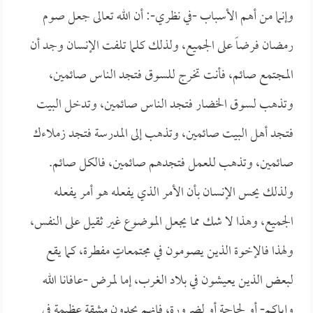
وإنما من أهم الأسباب -في نظري-: أن الله تعالى جعل صوم
رمضان فرضاً على الجميع، ولذلك كلما تلفت الإنسان وجد أن
المجتمع صائم، فأنت تخرج للسوق فتجد الناس صائمين،
وتذهب لسوق الخضار فتجد الناس صائمين، وتدخل البيت
فتجد أهل البيت صائمين، وتذهب إلى المدرسة فتجد زملاءك
صائمين، وتذهب للعمل فتجدهم صائمين، فالكل صائم.
ولذلك يحس الإنسان بأن الأمر الذي يفعله هو أمر يفعله
الجميع، وهذا لا شك مما يجعل الموضوع غير ثقيل على النفس،
ولهذا فالإخوة الذين يصومون في مجتمعاتٍ مفطرة، كما يقع
لبعض الذين يعيشون في بلاد الغرب، إما لمرض -عافانا الله
وإياكم- أو لحاجة أو لضرورة، فإنهم يجدون مشقة عظيمة في