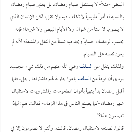
البيض -مثلاً- لا يستثقل صيام رمضان، بل يعتبر صيام رمضان
بالنسبة له أمراً طبيعياً لا تكلف فيه ولا ثقل، لكن الإنسان الذي
لا يصوم، لا ستاً من شوال ولا الأيام البيض ولا غيرها؛ فإنه
يحسب لرمضان حساباً ويجد فيه شيئاً من الثقل والمشقة؛ لأنه لم
يعود نفسه على الصيام.
ولذلك ينقل عن
السلف
رضي الله عنهم من ذلك شيء عجيب.
يروى أن قوماً من
السلف
باعوا جارية لهم فاشتراها رجل، فلما
أقبل رمضان بدأ يتهيأ بألوان المطعومات والمشروبات لاستقبال
شهر رمضان -كما يصنع الناس في هذا الزمان- فقالت لهم: لماذا
تصنعون هذا؟!
قالوا: نصنعه لاستقبال رمضان. قالت: وأنتم لا تصومون إلا في