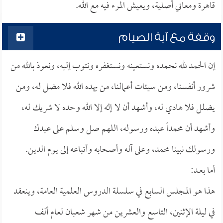
قاهرة ومعاني أصلية، ويعيش المرء فيه مع الله.
وقفة مع آية الصيام
إن الحمد لله نحمده ونستعينه ونستغفره ونتوب إليه، ونعوذ بالله من
شرور أنفسنا، ومن سيئات أعمالنا، من يهده الله فلا مضل له، ومن
يضلل فلا هادي له، وأشهد أن لا إله إلا الله وحده لا شريك له،
وأشهد أن محمداً عبده ورسوله، اللهم صل وسلم على عبدك
ورسولك نبينا محمد، وعلى آله وأصحابه وأتباعه إلى يوم الدين.
أما بعــد:
هذا هو المجلس السابع في سلسلة الدروس العلمية العامة، وينعقد
في ليلة الإثنين، التاسع والعشرين من شهر شعبان لعام ألف