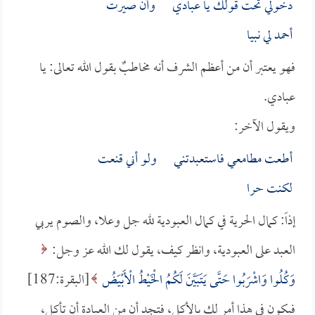
دخولي تحت قولك يا عبادي وأن صيرت
أحمد لي نبيا
فهو يعتبر أن من أعظم الشرف أنه مخاطبٌ بقول الله تعالى: يا
عبادي.
ويقول الآخر:
أطعت مطامعي فاستعبدتني ولو أني قنعت
لكنت حرا
إذاً: كمال الحرية في كمال العبودية لله جل وعلا، والصوم يربي
العبد على العبودية، وانظر كيف، يقول لك الله عز وجل:
وَكُلُوا وَاشْرَبُوا حَتَّى يَتَبَيَّنَ لَكُمُ الْخَيْطُ الْأَبْيَضُ
[البقرة:187]
فيكون في هذا أمر لك بالأكل، فتجد أن من العبادة أن تأكل،