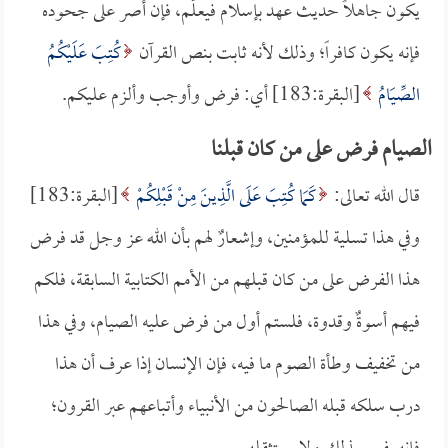
يكون جاهلاً حديث عهد بإسلام فيعلَّم، فإن أصر على جحوده
فإنه يكون كافراً؛ وذلك لأنه ثابت بنص القرآن
كُتِبَ عَلَيْكُمُ
الصِّيَامُ
[البقرة:183] أي: فرض وأوجب وألزم عليكم.
الصيام فرض على من كان قبلنا
قال الله تعالى:
كَمَا كُتِبَ عَلَى الَّذِينَ مِنْ قَبْلِكُمْ
[البقرة:183]
وفي هذا تسلية للمؤمنين، وإشعارٌ لهم بأن الله عز وجل قد فرض
هذا الفرض على من كان قبلهم من الأمم الكتابية السابقة، فلكم
فيهم أسوةٌ وقدوة، فلستم أول من فرض عليه الصيام، وفي هذا
من تخفيف وطأة الصوم ما فيه، فإن الإنسان إذا عرف أن هذا
درب سلكه قبله الصالحون من الأنبياء وأتباعهم عبر القرون؛