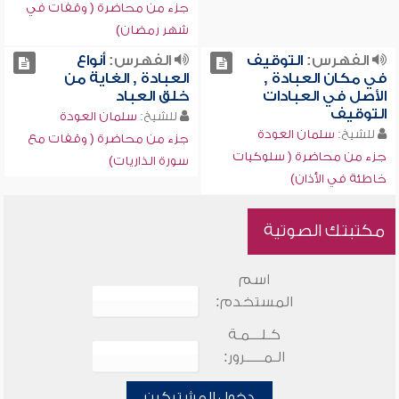
جزء من محاضرة ( وقفات في
شهر رمضان)
الفهرس:
التوقيف
الفهرس:
أنواع
في مكان العبادة ,
العبادة , الغاية من
الأصل في العبادات
خلق العباد
التوقيف
للشيخ:
سلمان العودة
للشيخ:
سلمان العودة
جزء من محاضرة ( وقفات مع
جزء من محاضرة ( سلوكيات
سورة الذاريات)
خاطئة في الأذان)
مكتبتك الصوتية
اسم
المستخدم:
كـلـــمـة
الـمـــــرور:
دخول المشتركين