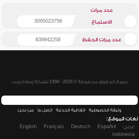
عدد مرات
3095023756
الاستماع
عدد مرات الحفظ
839942258
جميع الحقوق محفوظة © 2026 - 1998 لشبكة إسلام ويب
وثيقة الخصوصية
اتفاقية الخدمة
اتصل بنا
من نحن
لغات الموقع:
عربي
Español
Deutsch
Français
English
Indonesia