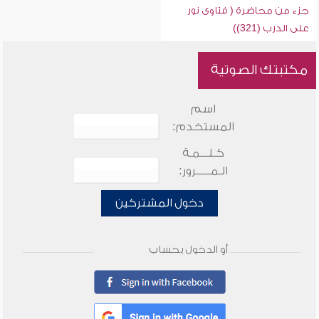
جزء من محاضرة ( فتاوى نور
على الدرب (321))
مكتبتك الصوتية
اسم
المستخدم:
كـلـــمـة
الـمـــــرور:
دخول المشتركين
أو الدخول بحساب