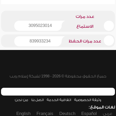
عدد مرات
3095023014
الاستماع
عدد مرات الحفظ
839933234
جميع الحقوق محفوظة © 2026 - 1998 لشبكة إسلام ويب
وثيقة الخصوصية
اتفاقية الخدمة
اتصل بنا
من نحن
لغات الموقع:
عربي
Español
Deutsch
Français
English