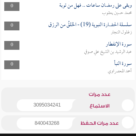
وبقى على رمضان ساعات .. فهل من توبة
0
محمد حسين يعقوب
سلسلة الحضارة النبوية (19) - الخَلقُ من الرزق
0
زغلول النجار
سورة الإنفطار
0
عبد الرشيد بن الشيخ علي صوفي
سورة النبأ
0
أحمد المعصراوي
عدد مرات
3095034241
الاستماع
عدد مرات الحفظ
840043268