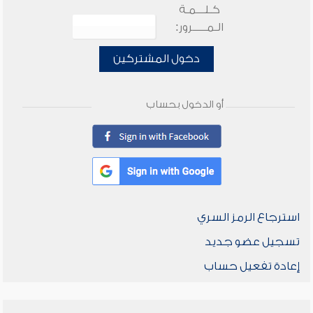
كـلـــمـة
الـمـــــرور:
دخول المشتركين
أو الدخول بحساب
استرجاع الرمز السري
تسجيل عضو جديد
إعادة تفعيل حساب