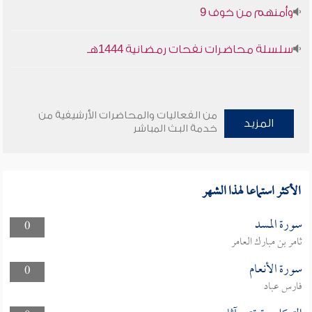
وأمنهم من خوف 9
33
32
31
سورة لقمان
سورة السجدة
سورة الأحزاب
سلسلة محاضرات نفحات رمضانية 1444هـ
PDF
PDF
PDF
36
35
34
من الفعاليات والمحاضرات الأرشيفية من
سورة سبأ
سورة فاطر
سورة يس
المزيد
خدمة البث المباشر
PDF
PDF
PDF
39
38
37
الأكثر استماعا لهذا الشهر
سورة الصافات
سورة ص
سورة الزمر
PDF
PDF
PDF
سورة المسد
0
ثامر بن مبارك العامر
42
41
40
سورة الأنعام
0
سورة غافر
سورة فصّلت
سورة الشورى
فارس عباد
PDF
PDF
PDF