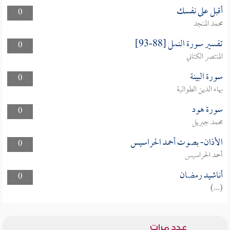
أقبل على نفسك
0
محمد المنجد
تفسير سورة النمل [88-93]
0
المنتصر الكتاني
سورة البينة
0
بهاء الدين الطوالبة
سورة هود
0
محمد جبريل
الأذان- بصوت أحمد الحراسيس
0
أحمد الحراسيس
أناشيد رمضان
0
(...)
عدد مرات