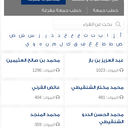
خطب جمعة
خطب جمعة مفرغة
أ
إ
ا
ب
ت
ث
ج
ح
خ
د
ذ
ر
ز
س
ش
ص
ض
ط
ظ
ع
غ
ف
ق
ك
ل
م
ن
ه
و
ي
عبد العزيز بن باز
محمد بن صالح العثيمين
المواد: 1023
المواد: 1296
محمد مختار الشنقيطي
عائض القرني
المواد: 481
المواد: 404
محمد الحسن الددو
محمد المنجد
الشنقيطي
المواد: 359