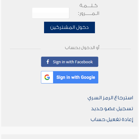
كـلـــمـة
الـمـــــرور:
دخول المشتركين
أو الدخول بحساب
استرجاع الرمز السري
تسجيل عضو جديد
إعادة تفعيل حساب