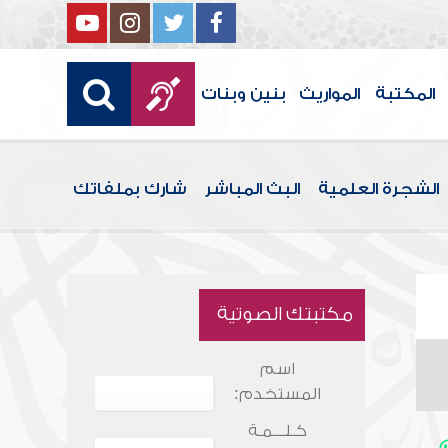
المكتبة
المواريث
بنين وبنات
الشجرة العلمية
البث المباشر
شارك بملفاتك
مكتبتك الصوتية
اسم
المستخدم:
كـلـــمـة