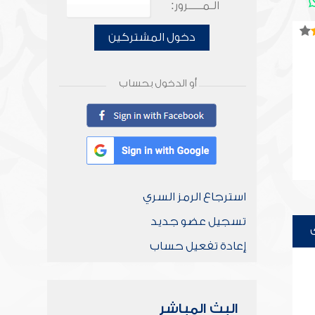
الـمـــــرور:
دخول المشتركين
أو الدخول بحساب
استرجاع الرمز السري
تسجيل عضو جديد
إعادة تفعيل حساب
البث المباشر