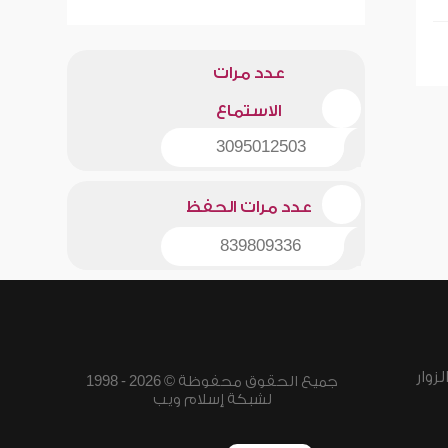
عدد مرات
الاستماع
3095012503
عدد مرات الحفظ
839809336
زوار
جميع الحقوق محفوظة © 2026 - 1998
لشبكة إسلام ويب