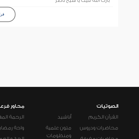
بارك الله فيك يا شيخ ناصر
قرا
الصوتيات
محاور فرع
القرآن الكريم
أناشيد
الرحمة المه
محاضرات ودروس
متون علمية
واحة رمضان
ومنظومات
محاضرات مفرغة
الحج و العم