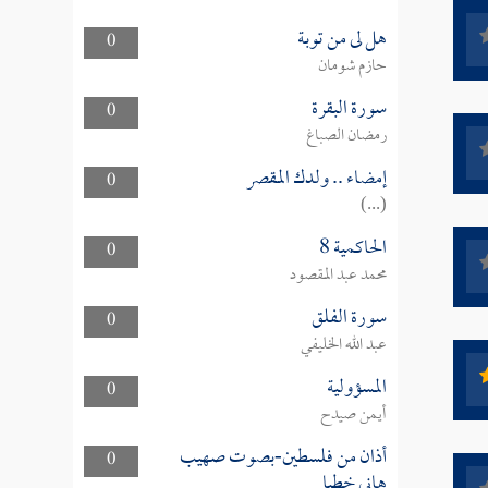
هل لى من توبة
0
حازم شومان
سورة البقرة
0
رمضان الصباغ
إمضاء .. ولدك المقصر
0
(...)
الحاكمية 8
0
محمد عبد المقصود
سورة الفلق
0
عبد الله الخليفي
المسؤولية
0
أيمن صيدح
أذان من فلسطين-بصوت صهيب
0
هاني خطبا