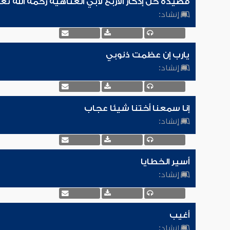
قصيدة خل إدكار الأربع لأبي العتاهية رحمه الله تع
إنشاد:
يارب إن عظمت ذنوبي
إنشاد:
إنا سمعنا أختنا شيئا عجاب
إنشاد:
أسير الخطايا
إنشاد:
أغيب
إنشاد: