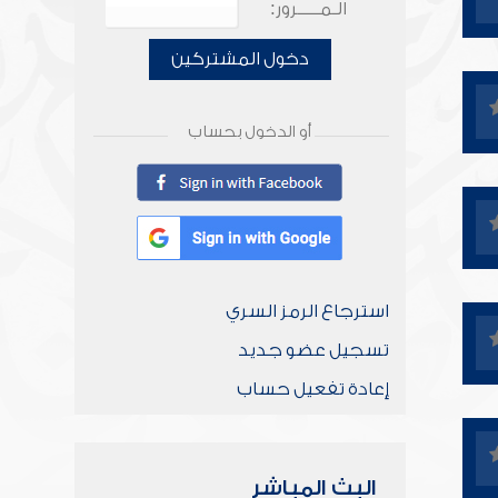
الـمـــــرور:
دخول المشتركين
أو الدخول بحساب
استرجاع الرمز السري
تسجيل عضو جديد
إعادة تفعيل حساب
البث المباشر