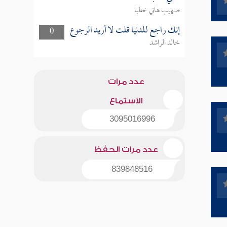
صهيب هاني خطبا
إنك راجع للدنيا قلت لا أريد الرجوع
0
خالد الراشد
عدد مرات
الاستماع
3095016996
عدد مرات الحفظ
839848516