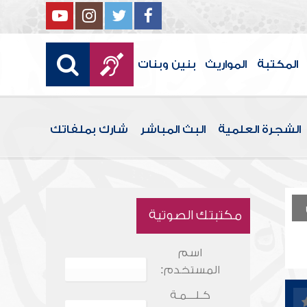
المكتبة
المواريث
بنين وبنات
الشجرة العلمية
البث المباشر
شارك بملفاتك
مكتبتك الصوتية
اسم
المستخدم:
كـلـــمـة