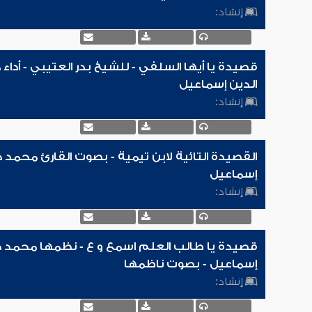
إنشاد:
قصيدة يا أيها السلفي - للشيخ بدر العتيبي - أدا
الدين إسماعيل
إنشاد:
القصيدة التائية لابن تيمية - بصوت القارئ محمد 
إسماعيل
إنشاد:
قصيدة يا طالب العلم اسمع و ع - نظمها محمد ح
إسماعيل - بصوت ناظمها
إنشاد: