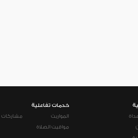
ية
خدمات تفاعلية
داة
المواريث
مشاركات ال
مواقيت الصلاة
رة