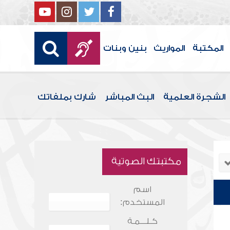
المكتبة
المواريث
بنين وبنات
الشجرة العلمية
البث المباشر
شارك بملفاتك
مكتبتك الصوتية
اسم
المستخدم:
كـلـــمـة