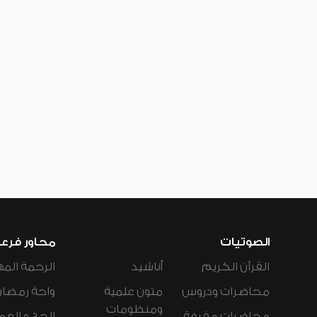
الصوتيات
محاور فرع
القرآن الكريم
أناشيد
الرحمة المه
محاضرات ودروس
متون علمية
واحة رمضان
ومنظومات
محاضرات مفرغة
الحج و العم