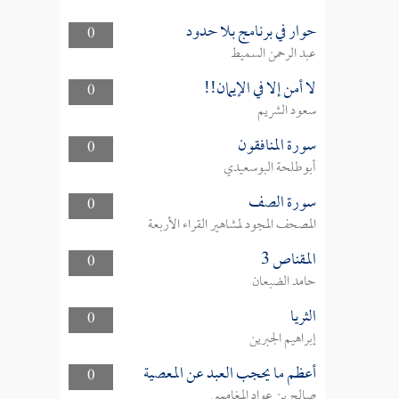
حوار في برنامج بلا حدود
0
عبد الرحمن السميط
لا أمن إلا في الإيمان!!
0
سعود الشريم
سورة المنافقون
0
أبوطلحة البوسعيدي
سورة الصف
0
المصحف المجود لمشاهير القراء الأربعة
المقناص 3
0
حامد الضبعان
الثريا
0
إبراهيم الجبرين
أعظم ما يحجب العبد عن المعصية
0
صالح بن عواد المغامسي