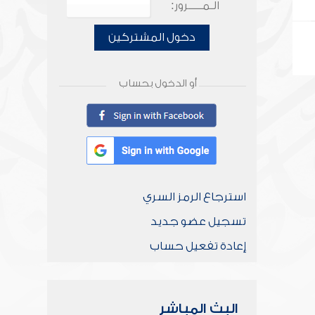
الـمـــــرور:
دخول المشتركين
أو الدخول بحساب
استرجاع الرمز السري
تسجيل عضو جديد
إعادة تفعيل حساب
البث المباشر