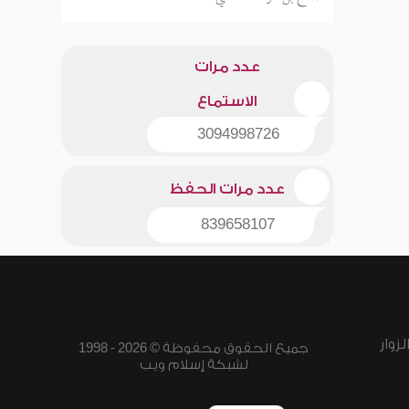
عدد مرات
الاستماع
3094998726
عدد مرات الحفظ
839658107
زوار
جميع الحقوق محفوظة © 2026 - 1998
لشبكة إسلام ويب